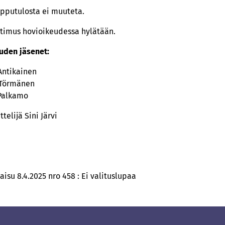
pputulosta ei muuteta.
timus hovioikeudessa hylätään.
uden jäsenet:
Antikainen
 Törmänen
Palkamo
telijä Sini Järvi
su 8.4.2025 nro 458 : Ei valituslupaa