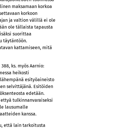
vollinen maksamaan korkoa
ksettavaan korkoon
an ja valtion välillä ei ole
än ole tällaista tapausta
isäksi suorittaa
u täytäntöön.
aatavan kattamiseen, mitä
 388, ks. myös Aarnio:
omessa heikosti
ä lähempänä esityöaineisto
en selvittäjänä. Esitöiden
öksenteosta edetään.
iettyä tulkinnanvaraiseksi
lle lausumalle
iaatteiden kanssa.
, että lain tarkoitusta