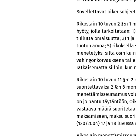
Sovellettavat oikeusohjeet
Rikoslain 10 luvun 2 §:n 1
hyöty, jolla tarkoitetaan: 
tullutta omaisuutta; 3) 1 
tuoton arvoa; 5) rikoksel
menetetyksi siltä osin kuin
vahingonkorvauksena tai ed
ratkaisematta silloin, ku
Rikoslain 10 luvun 11 §:n 
suoritettavaksi 2 §:n 6 m
menettämisseuraamus void
on jo pantu täytäntöön, Oi
vastaava määrä suoritetaan
maksamiseen, maksu suorit
(120/2004) 17 ja 18 luvussa
Rikoslain menettämisseura