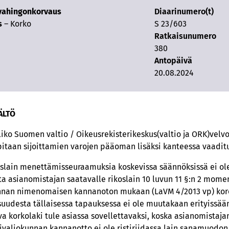
vahingonkorvaus
Diaarinumero(t)
s
– Korko
S 23/603
Ratkaisunumero
380
Antopäivä
20.08.2024
ÄLTÖ
oliko Suomen valtio / Oikeusrekisterikeskus
(valtio ja ORK)
velv
itaan sijoittamien varojen pääoman lisäksi kanteessa vaaditu
koslain menettämisseuraamuksia koskevissa säännöksissä ei ol
 asianomistajan saatavalle rikoslain 10 luvun 11 §:n 2 momen
unnan nimenomaisen kannanoton mukaan (LaVM 4/2013 vp) kor
uudesta tällaisessa tapauksessa ei ole muutakaan erityissää
korkolaki tule asiassa sovellettavaksi, koska asianomistajan j
ivaliokunnan kannanotto ei ole ristiriidassa lain sanamuodon 