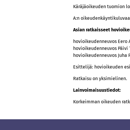
Käräjäoikeuden tuomion lo
A:n oikeudenkäyntikuluvaa
Asian ratkaisseet hovioike
hovioikeudenneuvos Eero 
hovioikeudenneuvos Päivi
hovioikeudenneuvos Juha 
Esittelijä: hovioikeuden esit
Ratkaisu on yksimielinen.
Lainvoimaisuustiedot:
Korkeimman oikeuden ratkai