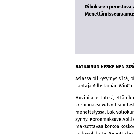
Rikokseen perustuva 
Menettämisseuraamu
RATKAISUN KESKEINEN SIS
Asiassa oli kysymys siitä, 
kantaja A:lle tämän WinCap
Hovioikeus totesi, että ri
koronmaksuvelvollisuudesta
menettelyssä. Lakivaliok
synny. Koronmaksuvelvollis
maksettavaa korkoa koskeva 
velkasuhdetta. Sanottu lak