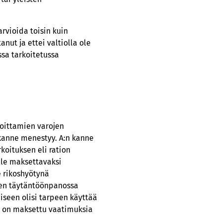
rvioida toisin kuin
nut ja ettei valtiolla ole
ssa tarkoitetussa
joittamien varojen
 kanne menestyy. A:n kanne
koituksen eli ration
lle maksettavaksi
e rikoshyötynä
ten täytäntöönpanossa
iseen olisi tarpeen käyttää
tä on maksettu vaatimuksia