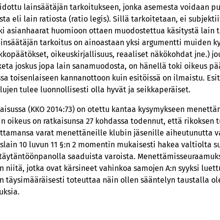
sidottu lainsäätäjän tarkoitukseen, jonka asemesta voidaan puh
a eli lain ratiosta (ratio legis). Sillä tarkoitetaan, ei subjektii
kki asianhaarat huomioon ottaen muodostettua käsitystä lain t
ainsäätäjän tarkoitus on ainoastaan yksi argumentti muiden 
kopäätökset, oikeuskirjallisuus, reaaliset näkökohdat jne.) jo
keta joskus jopa lain sanamuodosta, on hänellä toki oikeus p
assa toisenlaiseen kannanottoon kuin esitöissä on ilmaistu. Es
lujen tulee luonnollisesti olla hyvät ja seikkaperäiset.
aisussa (KKO 2014:73) on otettu kantaa kysymykseen menett
in oikeus on ratkaisunsa 27 kohdassa todennut, että rikoksen
oittamansa varat menettäneille klubin jäsenille aiheutunutta 
slain 10 luvun 11 §:n 2 momentin mukaisesti hakea valtiolta s
äytäntöönpanolla saaduista varoista. Menettämisseuraamuk
n niitä, jotka ovat kärsineet vahinkoa samojen A:n syyksi luett
täysimääräisesti toteuttaa näin ollen sääntelyn taustalla o
uksia.