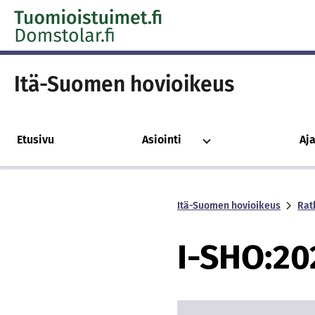
Skip to content -saavutettavuusohje
Itä-Suomen hovioikeus
Etusivu
Asiointi
Aj
Itä-Suomen hovioikeus
Rat
I-SHO:20