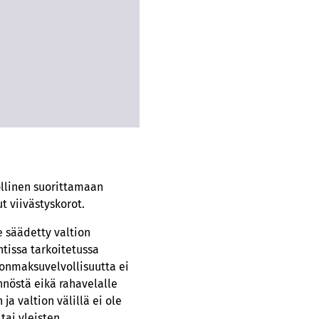
ollinen suorittamaan
t viivästyskorot.
e säädetty valtion
tissa tarkoitetussa
onmaksuvelvollisuutta ei
nnöstä eikä rahavelalle
a valtion välillä ei ole
tai yleisten