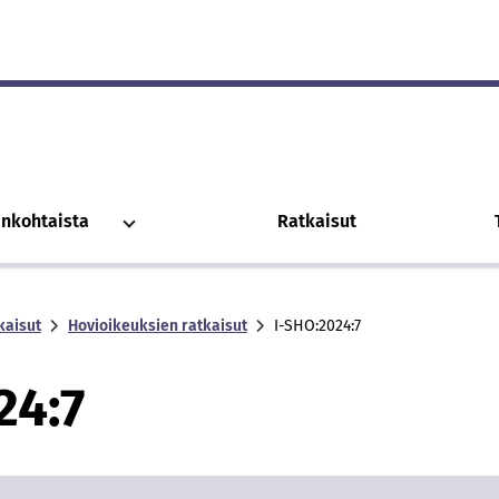
ankohtaista
Ratkaisut
kaisut
Hovioikeuksien ratkaisut
I-SHO:2024:7
24:7