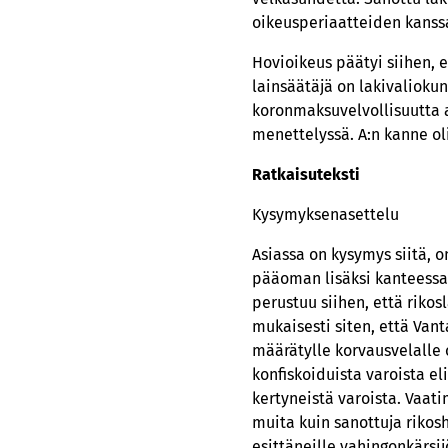
oikeusperiaatteiden kanss
Hovioikeus päätyi siihen, 
lainsäätäjä on lakivaliokun
koronmaksuvelvollisuutta a
menettelyssä. A:n kanne ol
Ratkaisuteksti
Kysymyksenasettelu
Asiassa on kysymys siitä, 
pääoman lisäksi kanteessa 
perustuu siihen, että rikos
mukaisesti siten, että Van
määrätylle korvausvelalle 
konfiskoiduista varoista 
kertyneistä varoista. Vaat
muita kuin sanottuja rikos
esittäneille vahingonkärsijö