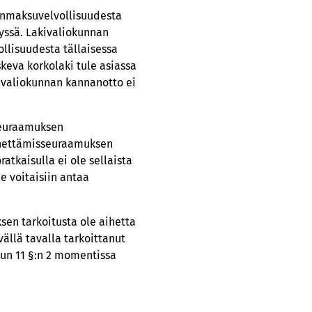
onmaksuvelvollisuudesta
lyssä. Lakivaliokunnan
lisuudesta tällaisessa
keva korkolaki tule asiassa
kivaliokunnan kannanotto ei
seuraamuksen
menettämisseuraamuksen
tkaisulla ei ole sellaista
e voitaisiin antaa
sen tarkoitusta ole aihetta
ällä tavalla tarkoittanut
uvun 11 §:n 2 momentissa