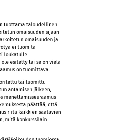
en tuottama taloudellinen
rkoitetun omaisuuden sijaan
 tarkoitetun omaisuuden ja
ötyä ei tuomita
si loukatulle
le esitetty tai se on vielä
raamus on tuomittava.
ritettu tai tuomittu
sun antamisen jälkeen,
Jos menettämisseuraamus
akemuksesta päättää, että
us riitä kaikkien saatavien
, mitä konkurssilain
 käräjäoikeuden tuomiossa