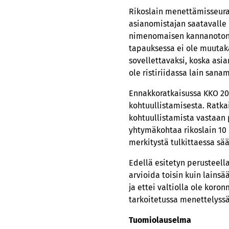
Rikoslain menettämisseura
asianomistajan saatavalle 
nimenomaisen kannanoton m
tapauksessa ei ole muutaka
sovellettavaksi, koska asia
ole ristiriidassa lain san
Ennakkoratkaisussa KKO 20
kohtuullistamisesta. Ratk
kohtuullistamista vastaan 
yhtymäkohtaa rikoslain 10 
merkitystä tulkittaessa sä
Edellä esitetyn perusteell
arvioida toisin kuin lains
ja ettei valtiolla ole koro
tarkoitetussa menettelyssä
Tuomiolauselma