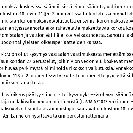
amuksia koskevissa säännöksissä ei ole säädetty valtion kor
rikoslain 10 luvun 11 §:n 2 momentissa tarkoitetussa menette
ukaan koronmaksuvelvollisuutta ei synny. Koronmaksuvelvol
an erityissäännöstä eikä rahavelalle maksettavaa korkoa kos
nomistajan ja valtion välillä ei ole velkasuhdetta. Sanottu la
amuodon tai yleisten oikeusperiaatteiden kanssa.
14:73 on ollut kysymys vastaajan vaatimuksesta menettämis
aisun kohdan 27 perustelut, joihin A on vedonnut, koskevat 
puhuvaa pyrkimystä eliminoida rikoksen vaikutuksia. Ennakkora
luvun 11 §:n 2 momentissa tarkoitettuun menettelyyn, että sill
ännöksen tarkoitusta.
a hovioikeus päätyy siihen, ettei kysymyksessä olevan säännök
äätäjä on lakivaliokunnan mietinnöstä (LaVM 4/2013 vp) ilmenev
nmaksuvelvollisuutta asianomistajan saatavalle rikoslain 10 l
. A:n kanne on hylättävä lakiin perustumattomana.