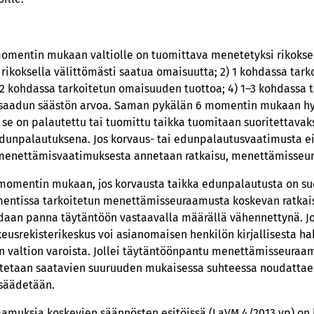
 momentin mukaan valtiolle on tuomittava menetetyksi rikoks
1) rikoksella välittömästi saatua omaisuutta; 2) 1 kohdassa ta
ja 2 kohdassa tarkoitetun omaisuuden tuottoa; 4) 1–3 kohdassa
la saadun säästön arvoa. Saman pykälän 6 momentin mukaan hy
 se on palautettu tai tuomittu taikka tuomitaan suoritettavak
unpalautuksena. Jos korvaus- tai edunpalautusvaatimusta ei o
n menettämisvaatimuksesta annetaan ratkaisu, menettämisseu
2 momentin mukaan, jos korvausta taikka edunpalautusta on suo
omentissa tarkoitetun menettämisseuraamusta koskevan ratkai
aan panna täytäntöön vastaavalla määrällä vähennettynä. 
keusrekisterikeskus voi asianomaisen henkilön kirjallisesta h
 valtion varoista. Jollei täytäntöönpantu menettämisseuraam
etaan saatavien suuruuden mukaisessa suhteessa noudattaen
 säädetään.
amuksia koskevien säännösten esitöissä (LaVM 4/2013 vp) on