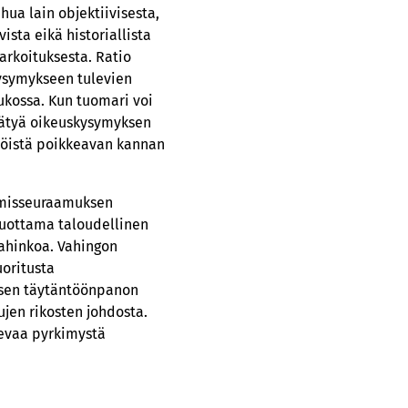
ua lain objektiivisesta,
vista eikä historiallista
arkoituksesta. Ratio
kysymykseen tulevien
ukossa. Kun tuomari voi
äätyä oikeuskysymyksen
itöistä poikkeavan kannan
ämisseuraamuksen
 tuottama taloudellinen
vahinkoa. Vahingon
uoritusta
sen täytäntöönpanon
ujen rikosten johdosta.
levaa pyrkimystä