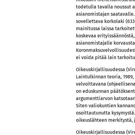
todetulla tavalla noussut 
asianomistajan saatavalle.
sovellettava korkolaki (633
mainitussa laissa tarkoite
koskevaa erityissäännöstä, 
asianomistajalle korvaust
Koronmaksuvelvollisuudesta
ei voida pitää lain tarkoi
Oikeuskirjallisuudessa (Vir
Laintulkinnan teoria, 1989,
velvoittavana (ohjeellisen
on eduskunnan päätöksentek
argumenttiarvon katsotaa
Siten valiokuntien kannanot
osoittautunutta kysymystä.
oikeuslähteen merkitystä, 
Oikeuskirjallisuudessa (Viro