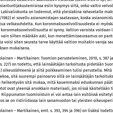
asiantuntijakuulemisissa esiin kysymys siitä, onko valtio vel
 Lakivaliokunta on todennut, että yleislakina rahavelalle ma
/1982) ei sovellu asianomistajan saatavaan, koska asianomistaj
ttua velkasuhdetta. Kun koronmaksuvelvollisuudesta ei myöskä
koronmaksuvelvollisuutta ei synny. Valtion varoista voidaan l
a vain siihen määrään asti, kun menettämisseuraamus on pant
 voisi siten seurata tarve käyttää valtion muitakin varoja s
tuksen mukaisena.
olainen – Martikainen: Tuomion perusteleminen, 2010, s. 387 ja
 s. 227) on todettu, että lainsäätäjän tarkoitusta pidetään Su
a) oikeuslähteenä ja siitä poikkeaminen tulisi perustella. Mit
oa, sitä suurempi painoarvo sillä on lainsäätäjän tarkoituks
n heikentyvän sitä mukaa, mitä kauemmaksi eduskunnan päät
ot ovat yleensä arvokkain materiaali, jos niissä käsitellään t
 Riippumaton tuomioistuin ei voi antaa lain esitöissä esitety
jos se on ristiriidassa lain sanamuodon tai yleisten oikeusper
lainen – Martikainen, emt. s. 393, 394 ja 396) on lisäksi todettu