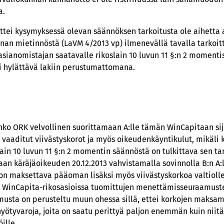
a.
ettei kysymyksessä olevan säännöksen tarkoitusta ole aihetta a
nan mietinnöstä (LaVM 4/2013 vp) ilmenevällä tavalla tarkoitta
sianomistajan saatavalle rikoslain 10 luvun 11 §:n 2 momenti
i hylättävä lakiin perustumattomana.
onko ORK velvollinen suorittamaan A:lle tämän WinCapitaan si
vaaditut viivästyskorot ja myös oikeudenkäyntikulut, mikäli
lain 10 luvun 11 §:n 2 momentin säännöstä on tulkittava sen tar
taan käräjäoikeuden 20.12.2013 vahvistamalla sovinnolla B:n A:
on maksettava pääoman lisäksi myös viivästyskorkoa valtioll
eli WinCapita-rikosasioissa tuomittujen menettämisseuraamus
imusta on perusteltu muun ohessa sillä, ettei korkojen maksam
hyötyvaroja, joita on saatu perittyä paljon enemmän kuin nii
ille.