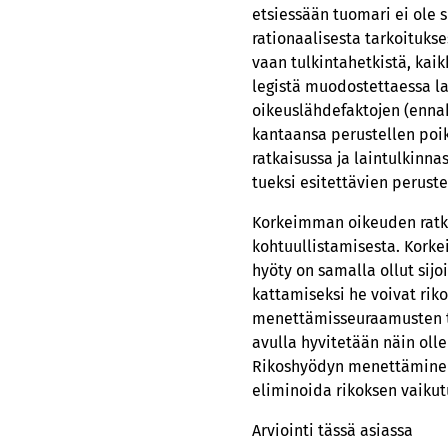
etsiessään tuomari ei ole 
rationaalisesta tarkoituksest
vaan tulkintahetkistä, kai
legistä muodostettaessa l
oikeuslähdefaktojen (ennak
kantaansa perustellen poi
ratkaisussa ja laintulkinn
tueksi esitettävien peruste
Korkeimman oikeuden ratk
kohtuullistamisesta. Korke
hyöty on samalla ollut sij
kattamiseksi he voivat riko
menettämisseuraamusten t
avulla hyvitetään näin olle
Rikoshyödyn menettäminen 
eliminoida rikoksen vaikut
Arviointi tässä asiassa