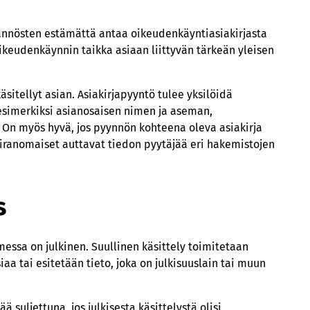
säännösten estämättä antaa oikeudenkäyntiasiakirjasta
keudenkäynnin taikka asiaan liittyvän tärkeän yleisen
äsitellyt asian. Asiakirjapyyntö tulee yksilöidä
esimerkiksi asianosaisen nimen ja aseman,
. On myös hyvä, jos pyynnön kohteena oleva asiakirja
Viranomaiset auttavat tiedon pyytäjää eri hakemistojen
s
messa on julkinen. Suullinen käsittely toimitetaan
siaa tai esitetään tieto, joka on julkisuuslain tai muun
 suljettuna, jos julkisesta käsittelystä olisi