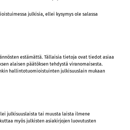
ioistuimessa julkisia, ellei kysymys ole salassa
nnösten estämättä. Tällaisia tietoja ovat tiedot asiaa
uksen alaisen päätöksen tehdystä viranomaisesta.
nkin hallintotuomioistuinten julkisuuslain mukaan
lei julkisuuslaista tai muusta laista ilmene
kuttaa myös julkisten asiakirjojen luovutusten