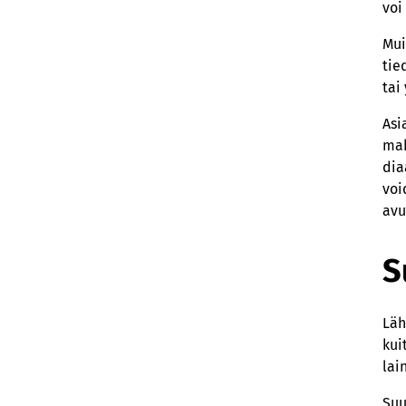
voi
Mui
tie
tai
Asi
mah
dia
voi
avu
S
Läh
kui
lai
Suu