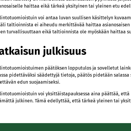
anosaiselle haittaa eikä tärkeä yksityinen tai yleinen etu edell
lintotuomioistuin voi antaa luvan suullisen käsittelyn kuvaa
äli taltioinnista ei aiheudu merkittävää haittaa asianosaisen 
en turvallisuuttaan eikä taltioinnista ole myöskään haittaa su
atkaisun julkisuus
lintotuomioistuimen päätöksen lopputulos ja sovelletut lainkoh
assa pidettäväksi säädettyjä tietoja, päätös pidetään salassa 
ettävän edun suojaamiseksi.
lintotuomioistuin voi yksittäistapauksessa aina päättää, että
ämättä julkinen. Tämä edellyttää, että tärkeä yleinen tai yksity