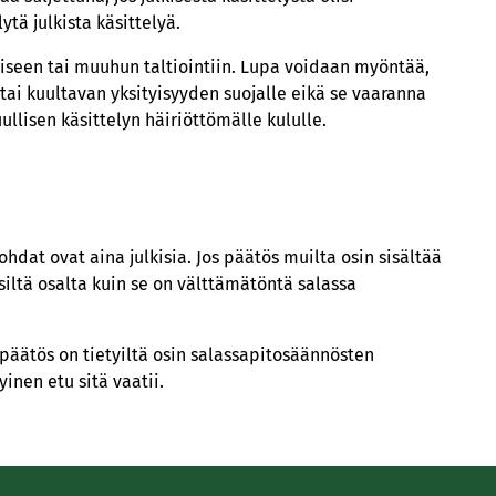
ytä julkista käsittelyä.
miseen tai muuhun taltiointiin. Lupa voidaan myöntää,
tai kuultavan yksityisyyden suojalle eikä se vaaranna
ullisen käsittelyn häiriöttömälle kululle.
dat ovat aina julkisia. Jos päätös muilta osin sisältää
siltä osalta kuin se on välttämätöntä salassa
 päätös on tietyiltä osin salassapitosäännösten
inen etu sitä vaatii.