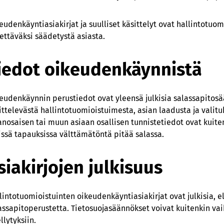
eudenkäyntiasiakirjat ja suulliset käsittelyt ovat hallintotuom
ettäväksi säädetystä asiasta.
iedot oikeudenkäynnistä
eudenkäynnin perustiedot ovat yleensä julkisia salassapitosää
ittelevästä hallintotuomioistuimesta, asian laadusta ja valit
anosaisen tai muun asiaan osallisen tunnistetiedot ovat kuite
issä tapauksissa välttämätöntä pitää salassa.
siakirjojen julkisuus
lintotuomioistuinten oikeudenkäyntiasiakirjat ovat julkisia, el
assapitoperustetta. Tietosuojasäännökset voivat kuitenkin vai
llytyksiin.