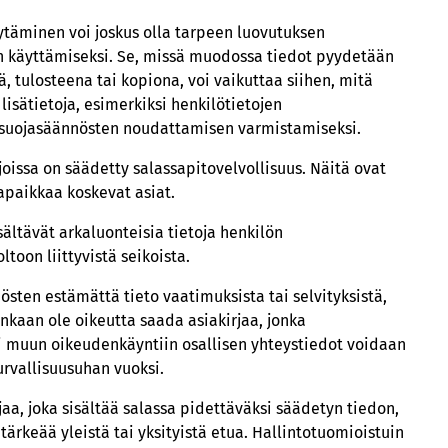
yytäminen voi joskus olla tarpeen luovutuksen
n käyttämiseksi. Se, missä muodossa tiedot pyydetään
ä, tulosteena tai kopiona, voi vaikuttaa siihen, mitä
 lisätietoja, esimerkiksi henkilötietojen
etosuojasäännösten noudattamisen varmistamiseksi.
joissa on säädetty salassapitovelvollisuus. Näitä ovat
apaikkaa koskevat asiat.
isältävät arkaluonteisia tietoja henkilön
toon liittyvistä seikoista.
sten estämättä tieto vaatimuksista tai selvityksistä,
enkaan ole oikeutta saada asiakirjaa, jonka
i muun oikeudenkäyntiin osallisen yhteystiedot voidaan
urvallisuusuhan vuoksi.
aa, joka sisältää salassa pidettäväksi säädetyn tiedon,
tärkeää yleistä tai yksityistä etua. Hallintotuomioistuin