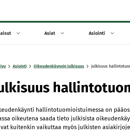
aisut
Asiat
Asiointi
sivu
Asiointi
Oikeudenkäynnin julkisuus
Julkisuus hallintotu
ulkisuus hallintotuo
keudenkäynti hallintotuomioistuimessa on pääosin 
jassa oikeutena saada tieto julkisista oikeudenkä
ivat kuitenkin vaikuttaa myös julkisten asiakirjoj