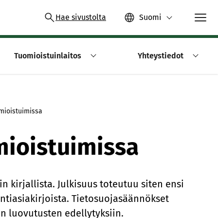
Hae sivustolta
Suomi
Tuomioistuinlaitos
Yhteystiedot
omioistuimissa
mioistuimissa
kirjallista. Julkisuus toteutuu siten ensi
yntiasiakirjoista. Tietosuojasäännökset
en luovutusten edellytyksiin.