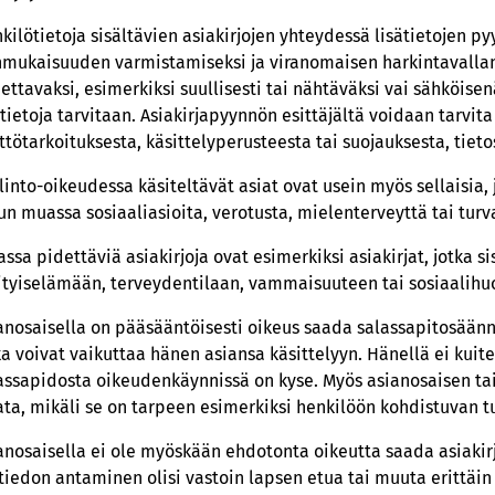
kilötietoja sisältävien asiakirjojen yhteydessä lisätietojen p
nmukaisuuden varmistamiseksi ja viranomaisen harkintavalla
ettavaksi, esimerkiksi suullisesti tai nähtäväksi vai sähköisen
ätietoja tarvitaan. Asiakirjapyynnön esittäjältä voidaan tarvita
ttötarkoituksesta, käsittelyperusteesta tai suojauksesta, ti
linto-oikeudessa käsiteltävät asiat ovat usein myös sellaisia, 
n muassa sosiaaliasioita, verotusta, mielenterveyttä tai turv
assa pidettäviä asiakirjoja ovat esimerkiksi asiakirjat, jotka s
ityiselämään, terveydentilaan, vammaisuuteen tai sosiaalihuol
anosaisella on pääsääntöisesti oikeus saada salassapitosäännö
ka voivat vaikuttaa hänen asiansa käsittelyyn. Hänellä ei kuit
assapidosta oikeudenkäynnissä on kyse. Myös asianosaisen ta
ata, mikäli se on tarpeen esimerkiksi henkilöön kohdistuvan t
anosaisella ei ole myöskään ehdotonta oikeutta saada asiakirj
 tiedon antaminen olisi vastoin lapsen etua tai muuta erittäin 