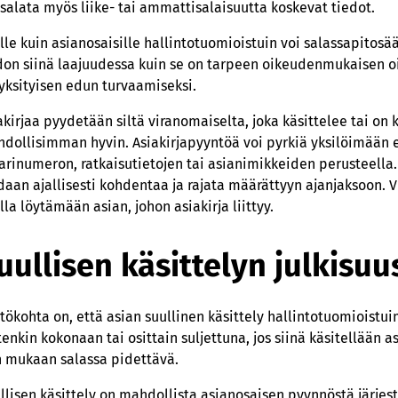
 salata myös liike- tai ammattisalaisuutta koskevat tiedot.
lle kuin asianosaisille hallintotuomioistuin voi salassapito
don siinä laajuudessa kuin se on tarpeen oikeudenmukaisen oi
 yksityisen edun turvaamiseksi.
akirjaa pyydetään siltä viranomaiselta, joka käsittelee tai on k
dollisimman hyvin. Asiakirjapyyntöä voi pyrkiä yksilöimään 
arinumeron, ratkaisutietojen tai asianimikkeiden perusteella
daan ajallisesti kohdentaa ja rajata määrättyyn ajanjaksoon. 
lla löytämään asian, johon asiakirja liittyy.
uullisen käsittelyn julkisuu
tökohta on, että asian suullinen käsittely hallintotuomioistui
tenkin kokonaan tai osittain suljettuna, jos siinä käsitellään a
n mukaan salassa pidettävä.
llisen käsittely on mahdollista asianosaisen pyynnöstä järjestää