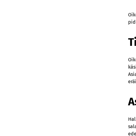
Oik
pid
T
Oik
käs
Asi
erä
A
Hal
sal
ede