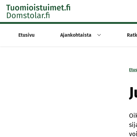
Skip to content -saavutettavuusohje
Etusivu
Ajankohtaista
Ratk
Etu
J
Oi
si
vo