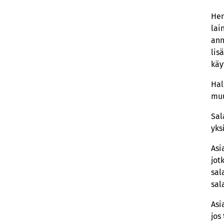
Hen
lai
ann
lis
käy
Hal
muu
Sal
yks
Asi
jot
sal
sal
Asi
jos