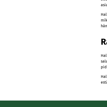
asi
Hal
mik
hän
R
Hal
sal
pid
Hal
est