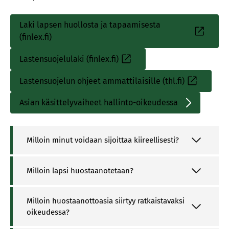
Laki lapsen huollosta ja tapaamisesta
(finlex.fi)
Lastensuojelulaki (finlex.fi)
Lastensuojelun ohjeet ammattilaisille (thl.fi)
Asian käsittelyvaiheet hallinto-oikeudessa
Milloin minut voidaan sijoittaa kiireellisesti?
Milloin lapsi huostaanotetaan?
Milloin huostaanottoasia siirtyy ratkaistavaksi
oikeudessa?