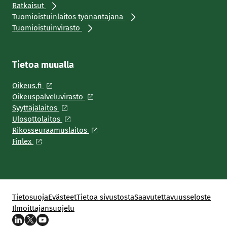
Ratkaisut
Tuomioistuinlaitos työnantajana
Tuomioistuinvirasto
Tietoa muualla
Oikeus.fi
Oikeuspalveluvirasto
Syyttäjälaitos
Ulosottolaitos
Rikosseuraamuslaitos
Finlex
Tietosuoja
Evästeet
Tietoa sivustosta
Saavutettavuusseloste
Ilmoittajansuojelu