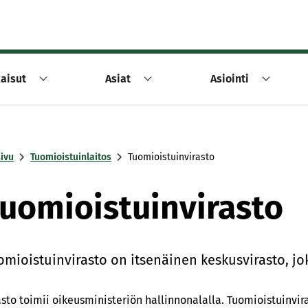
aisut
Asiat
Asiointi
sivu
Tuomioistuinlaitos
Tuomioistuinvirasto
uomioistuinvirasto
­miois­tuin­vi­ras­to on it­se­näi­nen kes­kus­vi­ras­to, j
sto toi­mii oi­keus­mi­nis­te­riön hal­lin­no­na­lal­la. Tuomioistuin