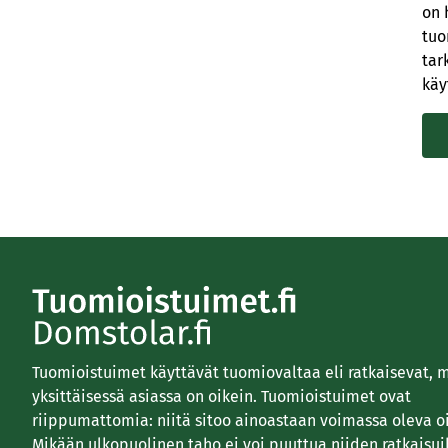
on 
tuo
tar
käy
Tuomioistuimet käyttävät tuomiovaltaa eli ratkaisevat, 
yksittäisessä asiassa on oikein. Tuomioistuimet ovat
riippumattomia: niitä sitoo ainoastaan voimassa oleva o
Mikään ulkopuolinen taho ei voi puuttua niiden ratkaisui