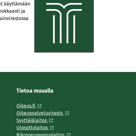
vät käyttämään
hokkaasti ja
uinvirastossa
Tietoa muualla
Oikeus.fi
Oikeuspalveluvirasto
Syyttäjälaitos
Ulosottolaitos
Rikosseuraamuslaitos