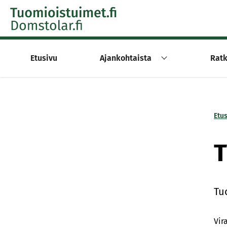
Skip to content -saavutettavuusohje
Etusivu
Ajankohtaista
Ratk
Etu
T
Tuo
Vira