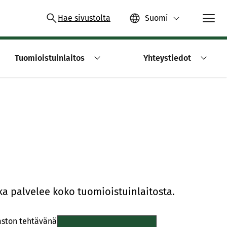
Hae sivustolta
Suomi
Tuomioistuinlaitos
Yhteystiedot
oka pal­ve­lee koko tuo­miois­tuin­lai­tos­ta.
viraston tehtävänä