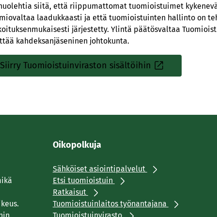
huolehtia siitä, että riippumattomat tuomioistuimet kykene
miovaltaa laadukkaasti ja että tuomioistuinten hallinto on te
koituksenmukaisesti järjestetty. Ylintä päätösvaltaa Tuomioist
ttää kahdeksanjäseninen johtokunta.
Siirry Tuomioistuinviraston sisältöihin
S
i
s
ä
i
n
Oikopolkuja
e
n
Sähköiset asiointipalvelut
l
mikä
Etsi tuomioistuin
i
Ratkaisut
n
ikeus.
Tuomioistuinlaitos työnantajana
k
hin.
Tuomioistuinvirasto