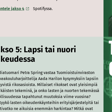
ntele jakso 4
Spotifyssa.
akso 5: Lapsi tai nuori
ikeudessa
iatuomari Petra Spring vastaa Tuomioistuinviraston
keakouluharjoittelija Aada Harilon kysymyksiin lapsiin
ttyvistä rikosasioista. Millaiset rikokset ovat yleisimpiä
ikäisten tekeminä, ja onko lasten ja nuorten tekemässä
ollisuudessa tapahtunut muutoksia viime vuosina?
ttyykö lasten oikeudenkäynteihin erityisjärjestelyitä tai
tivatko ne aikuisia enemmän harkintaa? Mitkä ovat