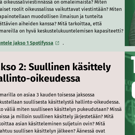
ä oikeussaliviestinnässä on omaleimaista? Miten
laiset roolit oikeussalissa vaikuttavat viestintään? Miten
apainotellaan muodollisen ilmaisun ja tunteita
ättävien aiheiden kanssa? Mitä tarkoittaa, että
mareilla on hyvä keskustelukuuntelemisen kapasiteetti?
ntele jakso 1 Spotifyssa
.
akso 2: Suullinen käsittely
allinto-oikeudessa
marilla on asiaa 3 kauden toisessa jaksossa
kustellaan suullisesta käsittelystä hallinto-oikeudessa.
o väliä miten suulliseen käsittelyn pukeudutaan? Missä
oissa ja milloin suullinen käsittely järjestetään? Mitä
koittaa asian käsitteleminen suljetuin ovin? Mitä
ahtuu suullisen käsittelyn jälkeen? Äänessä ovat