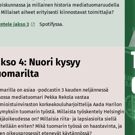
eiskunnassa ja millainen historia mediatuomaruudella
 Millaiset aiheet erityisesti kiinnostavat toimittajia?
ntele jakso 3
Spotifyssa.
akso 4: Nuori kysyy
uomarilta
marilla on asiaa -podcastin 3 kauden neljännessä
sossa mediatuomari Pekka Rekola vastaa
mioistuinviraston korkeakouluharjoittelija Aada Harilon
ymyksiin tuomarin työstä. Millaista työskentely Helsingin
äjäoikeudessa on? Millaisia riita- ja lapsiasioita siellä
itellään eniten? Mikä tuomarin työssä on haastavinta, ja
en oikeusprosessit etenevät käytännössä?