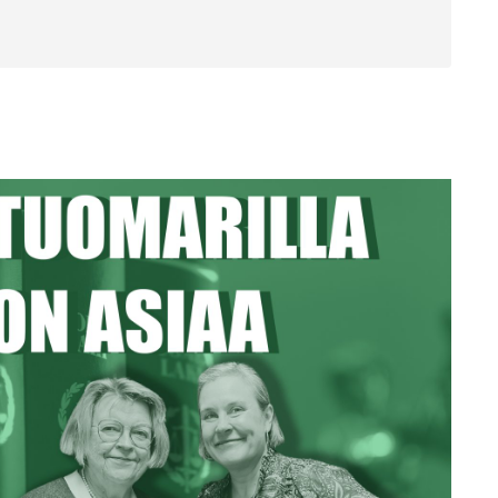
ssa
messa?
enkäynnissä ja asiakirjakäännökset