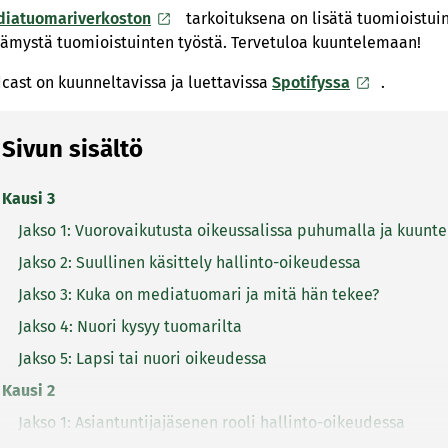
iatuomariverkoston
tarkoituksena on lisätä tuomioistui
tämystä tuomioistuinten työstä. Tervetuloa kuuntelemaan!
cast on kuunneltavissa ja luettavissa
Spotifyssa
.
Sivun sisältö
Kausi 3
Jakso 1: Vuorovaikutusta oikeussalissa puhumalla ja kuunt
Jakso 2: Suullinen käsittely hallinto-oikeudessa
Jakso 3: Kuka on mediatuomari ja mitä hän tekee?
Jakso 4: Nuori kysyy tuomarilta
Jakso 5: Lapsi tai nuori oikeudessa
Kausi 2
Jakso 1: Asiantuntijajäsenen rooli hallinto-oikeudessa