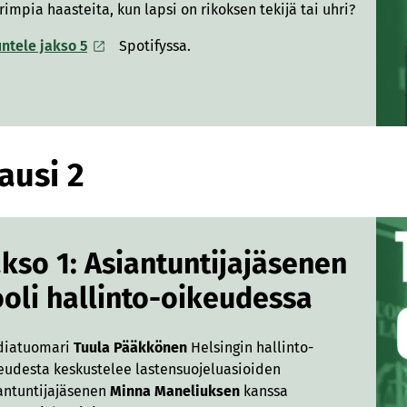
rimpia haasteita, kun lapsi on rikoksen tekijä tai uhri?
ntele jakso 5
Spotifyssa.
ausi 2
akso 1: Asiantuntijajäsenen
ooli hallinto-oikeudessa
diatuomari
Tuula Pääkkönen
Helsingin hallinto-
eudesta keskustelee lastensuojeluasioiden
antuntijajäsenen
Minna Maneliuksen
kanssa