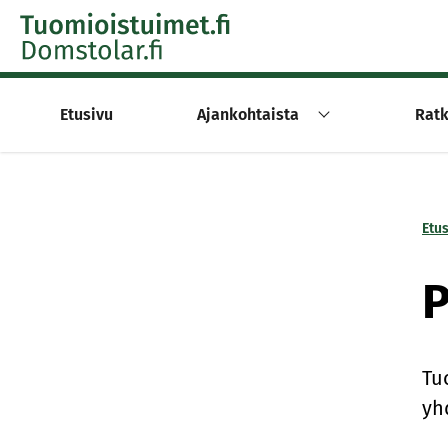
Skip to content -saavutettavuusohje
Etusivu
Ajankohtaista
Ratk
Etu
P
Tu
yh