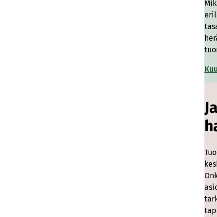
Mik
eri
tas
her
tuo
Kuu
J
h
Tuo
kes
Onk
asi
tar
tap