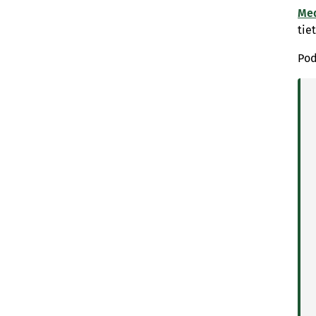
Med
tie
Pod