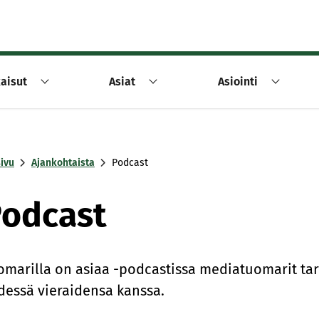
aisut
Asiat
Asiointi
sivu
Ajankohtaista
Podcast
odcast
omarilla on asiaa -podcastissa mediatuomarit tar
dessä vieraidensa kanssa.