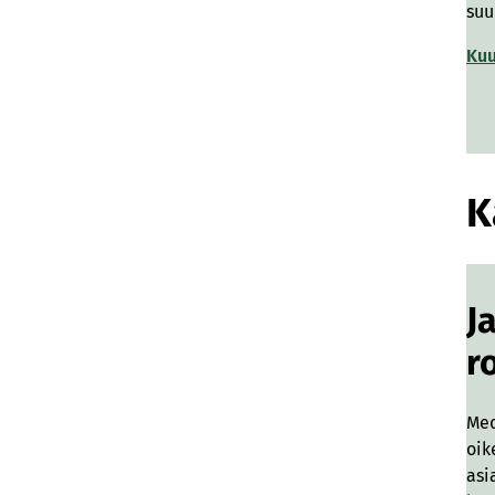
suu
Kuu
K
J
r
Me
oik
asi