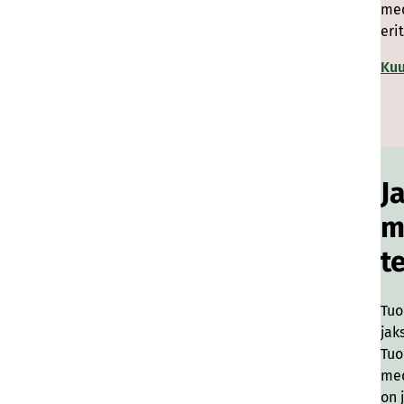
me
eri
Kuu
J
m
t
Tuo
jak
Tuo
med
on 