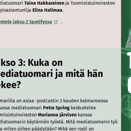
diatuomari
Taina Hakkarainen
ja Tuomioistuinviraston
tyisasiantuntija
Elina Halimaa
.
ntele jakso 2 Spotifyssa
.
akso 3: Kuka on
ediatuomari ja mitä hän
ekee?
marilla on asiaa -podcastin 3 kauden kolmannessa
sossa mediatuomari
Petra Spring
keskustelee
mioistuinviraston
Marianna Järvisen
kanssa
iatuomarin käytännön työstä. Mitä mediatuomarin työ
ja miten siihen päädytään? Mikä sen rooli on