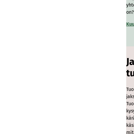
yht
on?
Kuu
J
t
Tuo
jak
Tuo
kys
kär
käs
mit