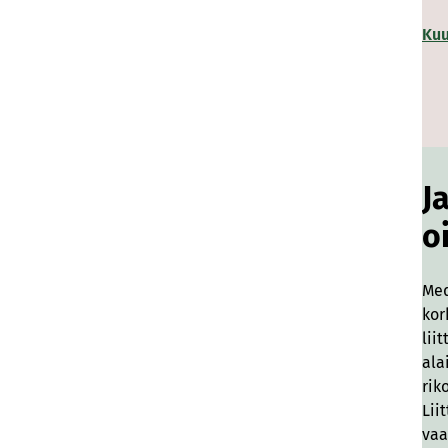
Kuu
J
o
Med
kor
lii
ala
rik
Lii
vaa