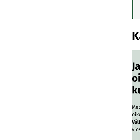
K
J
o
k
Me
oik
Väl
vie