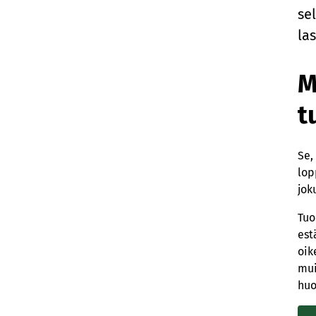
se
las
M
t
Se,
lop
jok
Tuo
est
oik
mui
huo