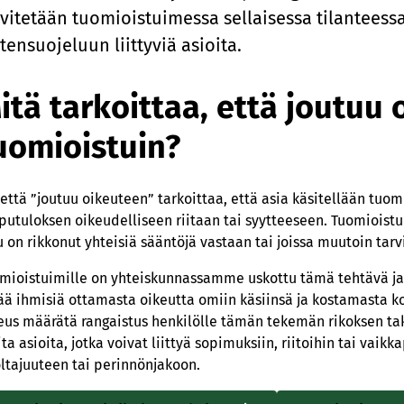
lvitetään tuomioistuimessa sellaisessa tilanteess
tensuojeluun liittyviä asioita.
itä tarkoittaa, että joutuu
uomioistuin?
 että ”joutuu oikeuteen” tarkoittaa, että asia käsitellään t
putuloksen oikeudelliseen riitaan tai syytteeseen. Tuomioist
u on rikkonut yhteisiä sääntöjä vastaan tai joissa muutoin ta
mioistuimille on yhteiskunnassamme uskottu tämä tehtävä ja s
ää ihmisiä ottamasta oikeutta omiin käsiinsä ja kostamasta k
eus määrätä rangaistus henkilölle tämän tekemän rikoksen ta
ta asioita, jotka voivat liittyä sopimuksiin, riitoihin tai va
ltajuuteen tai perinnönjakoon.