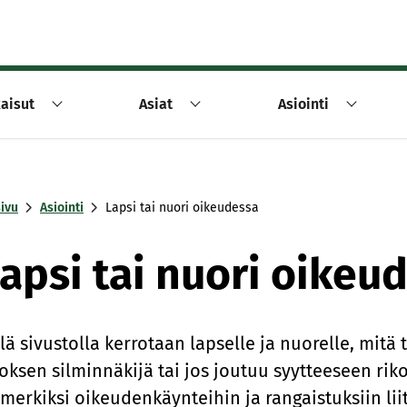
aisut
Asiat
Asiointi
sivu
Asiointi
Lapsi tai nuori oikeudessa
apsi tai nuori oikeu
llä sivustolla kerrotaan lapselle ja nuorelle, mitä
koksen silminnäkijä tai jos joutuu syytteeseen rik
imerkiksi oikeudenkäynteihin ja rangaistuksiin li