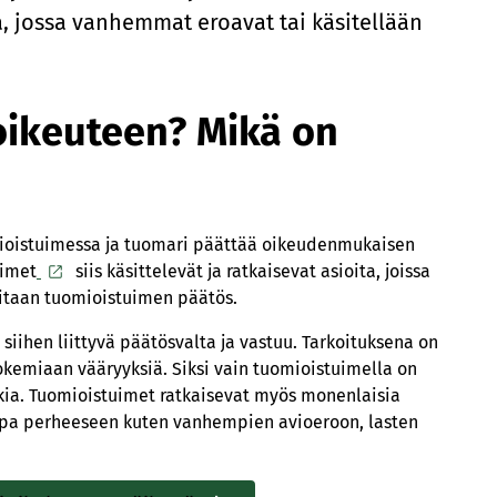
a, jossa vanhemmat eroavat tai käsitellään
 oikeuteen? Mikä on
uomioistuimessa ja tuomari päättää oikeudenmukaisen
uimet
siis käsittelevät ja ratkaisevat asioita, joissa
rvitaan tuomioistuimen päätös.
iihen liittyvä päätösvalta ja vastuu. Tarkoituksena on
okemiaan vääryyksiä. Siksi vain tuomioistuimella on
kia. Tuomioistuimet ratkaisevat myös monenlaisia
ikkapa perheeseen kuten vanhempien avioeroon, lasten