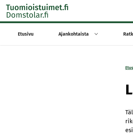
Skip to content -saavutettavuusohje
Etusivu
Ajankohtaista
Ratk
Etu
L
Tä
ri
es