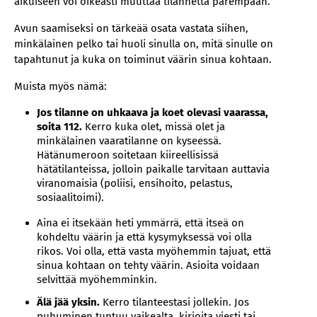
aikuiseen voi oikeasti muuttaa tilannetta parempaan.
Avun saamiseksi on tärkeää osata vastata siihen,
minkälainen pelko tai huoli sinulla on, mitä sinulle on
tapahtunut ja kuka on toiminut väärin sinua kohtaan.
Muista myös nämä:
Jos tilanne on uhkaava ja koet olevasi vaarassa,
soita 112.
Kerro kuka olet, missä olet ja
minkälainen vaaratilanne on kyseessä.
Hätänumeroon soitetaan kiireellisissä
hätätilanteissa, jolloin paikalle tarvitaan auttavia
viranomaisia (poliisi, ensihoito, pelastus,
sosiaalitoimi).
Aina ei itsekään heti ymmärrä, että itseä on
kohdeltu väärin ja että kysymyksessä voi olla
rikos. Voi olla, että vasta myöhemmin tajuat, että
sinua kohtaan on tehty väärin. Asioita voidaan
selvittää myöhemminkin.
Älä jää yksin.
Kerro tilanteestasi jollekin. Jos
puhuminen tuntuu vaikealta, kirjoita viesti tai