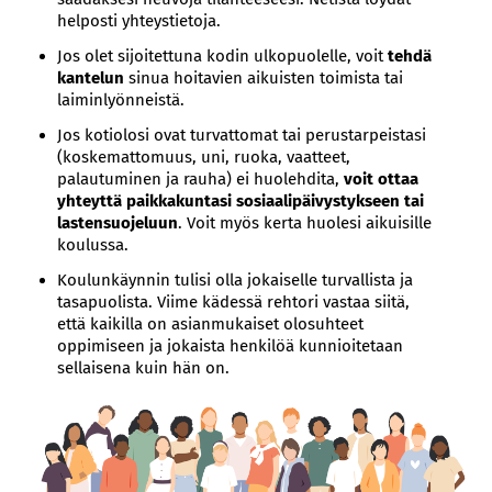
helposti yhteystietoja.
Jos olet sijoitettuna kodin ulkopuolelle, voit
tehdä
kantelun
sinua hoitavien aikuisten toimista tai
laiminlyönneistä.
Jos kotiolosi ovat turvattomat tai perustarpeistasi
(koskemattomuus, uni, ruoka, vaatteet,
palautuminen ja rauha) ei huolehdita,
voit ottaa
yhteyttä paikkakuntasi sosiaalipäivystykseen tai
lastensuojeluun
. Voit myös kerta huolesi aikuisille
koulussa.
Koulunkäynnin tulisi olla jokaiselle turvallista ja
tasapuolista. Viime kädessä rehtori vastaa siitä,
että kaikilla on asianmukaiset olosuhteet
oppimiseen ja jokaista henkilöä kunnioitetaan
sellaisena kuin hän on.