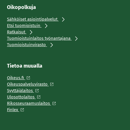
Oikopolkuja
Sähköiset asiointipalvelut
Etsi tuomioistuin
Ratkaisut
Tuomioistuinlaitos työnantajana
Tuomioistuinvirasto
Tietoa muualla
Oikeus.fi
Oikeuspalveluvirasto
Syyttäjälaitos
Ulosottolaitos
Rikosseuraamuslaitos
Finlex