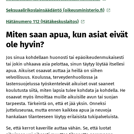
Seksuaalirikoslainsäädäntö (oikeusministerio.fi)
Hätänumero 112 (Hätäkeskuslaitos)
Miten saan apua, kun asiat eivät
ole hyvin?
Jos sinua kohdellaan huonosti tai epäoikeudenmukaisesti
tai jokin uhkaava asia pelottaa, sinun täytyy löytää itsellesi
apua. Aikuiset osaavat auttaa ja heillä on siihen
velvollisuus. Koulussa, terveydenhuollossa ja
lastensuojelussa työskentelevät aikuiset ovat saaneet
koulutusta siitä, miten lapsia tulee kohdata ja kohdella. He
osaavat myös ilmoittaa muille aikuisille avun tai suojan
tarpeesta. Tärkeintä on, että et jää yksin. Onneksi
jutteluseuraa, mutta ennen kaikkea apua ja neuvoja
hankalaan tilanteeseen löytyy erilaisista tukipalveluista.
Se, että kerrot kaverille auttaa vähän. Se, että luotat