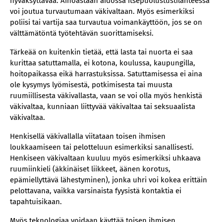
hyväksyttävää. Ainoastaan aidossa itsepuolustustilanteessa
voi joutua turvautumaan väkivaltaan. Myös esimerkiksi
poliisi tai vartija saa turvautua voimankäyttöön, jos se on
välttämätöntä työtehtävän suorittamiseksi.
Tärkeää on kuitenkin tietää, että lasta tai nuorta ei saa
kurittaa satuttamalla, ei kotona, koulussa, kaupungilla,
hoitopaikassa eikä harrastuksissa. Satuttamisessa ei aina
ole kysymys lyömisestä, potkimisesta tai muusta
ruumiillisesta väkivallasta, vaan se voi olla myös henkistä
väkivaltaa, kunniaan liittyvää väkivaltaa tai seksuaalista
väkivaltaa.
Henkisellä väkivallalla viitataan toisen ihmisen
loukkaamiseen tai pelotteluun esimerkiksi sanallisesti.
Henkiseen väkivaltaan kuuluu myös esimerkiksi uhkaava
ruumiinkieli (äkkinäiset liikkeet, äänen korotus,
epämiellyttävä lähestyminen), jonka uhri voi kokea erittäin
pelottavana, vaikka varsinaista fyysistä kontaktia ei
tapahtuisikaan.
Myös teknologiaa voidaan käyttää toisen ihmisen