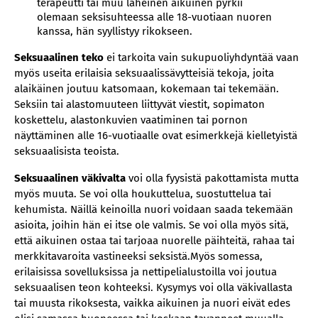
terapeutti tai muu läheinen aikuinen pyrkii
olemaan seksisuhteessa alle 18-vuotiaan nuoren
kanssa, hän syyllistyy rikokseen.
Seksuaalinen teko
ei tarkoita vain sukupuoliyhdyntää vaan
myös useita erilaisia seksuaalissävytteisiä tekoja, joita
alaikäinen joutuu katsomaan, kokemaan tai tekemään.
Seksiin tai alastomuuteen liittyvät viestit, sopimaton
koskettelu, alastonkuvien vaatiminen tai pornon
näyttäminen alle 16-vuotiaalle ovat esimerkkejä kielletyistä
seksuaalisista teoista.
Seksuaalinen väkivalta
voi olla fyysistä pakottamista mutta
myös muuta. Se voi olla houkuttelua, suostuttelua tai
kehumista. Näillä keinoilla nuori voidaan saada tekemään
asioita, joihin hän ei itse ole valmis. Se voi olla myös sitä,
että aikuinen ostaa tai tarjoaa nuorelle päihteitä, rahaa tai
merkkitavaroita vastineeksi seksistä.Myös somessa,
erilaisissa sovelluksissa ja nettipelialustoilla voi joutua
seksuaalisen teon kohteeksi. Kysymys voi olla väkivallasta
tai muusta rikoksesta, vaikka aikuinen ja nuori eivät edes