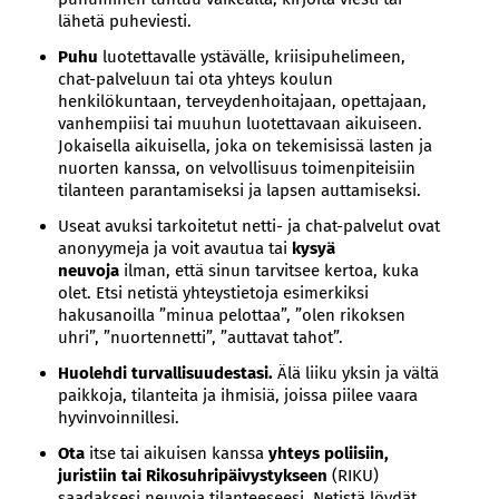
lähetä puheviesti.
Puhu
luotettavalle ystävälle, kriisipuhelimeen,
chat-palveluun tai ota yhteys koulun
henkilökuntaan, terveydenhoitajaan, opettajaan,
vanhempiisi tai muuhun luotettavaan aikuiseen.
Jokaisella aikuisella, joka on tekemisissä lasten ja
nuorten kanssa, on velvollisuus toimenpiteisiin
tilanteen parantamiseksi ja lapsen auttamiseksi.
Useat avuksi tarkoitetut netti- ja chat-palvelut ovat
anonyymeja ja voit avautua tai
kysyä
neuvoja
ilman, että sinun tarvitsee kertoa, kuka
olet. Etsi netistä yhteystietoja esimerkiksi
hakusanoilla ”minua pelottaa”, ”olen rikoksen
uhri”, ”nuortennetti”, ”auttavat tahot”.
Huolehdi turvallisuudestasi.
Älä liiku yksin ja vältä
paikkoja, tilanteita ja ihmisiä, joissa piilee vaara
hyvinvoinnillesi.
Ota
itse tai aikuisen kanssa
yhteys poliisiin,
juristiin tai Rikosuhripäivystykseen
(RIKU)
saadaksesi neuvoja tilanteeseesi. Netistä löydät