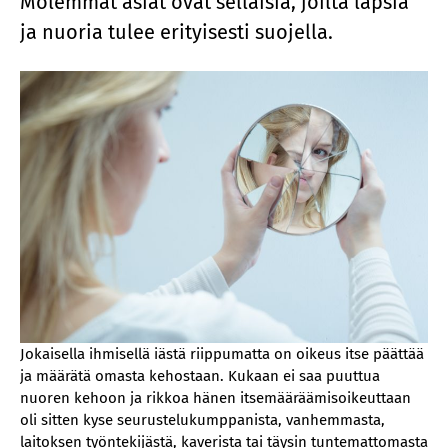
Molemmat asiat ovat sellaisia, joilta lapsia
ja nuoria tulee erityisesti suojella.
Jokaisella ihmisellä iästä riippumatta on oikeus itse päättää
ja määrätä omasta kehostaan. Kukaan ei saa puuttua
nuoren kehoon ja rikkoa hänen itsemääräämisoikeuttaan
oli sitten kyse seurustelukumppanista, vanhemmasta,
laitoksen työntekijästä, kaverista tai täysin tuntemattomasta