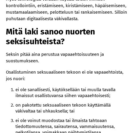
kontrollointiin, eristämiseen, kiristämiseen, häpäisemiseen,
mustamaalaamiseen, pelotteluun tai rankaisemiseen. Silloin
puhutaan digitaalisesta väkivallasta.
Mitä laki sanoo nuorten
seksisuhteista?
Seksin pitää aina perustua vapaaehtoisuuteen ja
suostumukseen.
Osallistuminen seksuaaliseen tekoon ei ole vapaaehtoista,
jos nuori:
ei ole sanallisesti, käytöksellään tai muulla tavalla
ilmaissut osallistuvansa siihen vapaaehtoisesti;
on pakotettu seksuaaliseen tekoon käyttämällä
väkivaltaa tai uhkauksella; tai
ei ole voinut muodostaa tai ilmaista tahtoaan
tiedottomuutensa, sairautensa, vammaisuutensa,
pelkotilansa, voimakkaan päihtymistilansa,