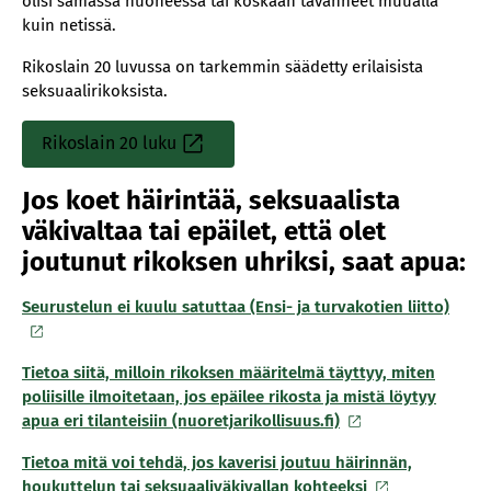
olisi samassa huoneessa tai koskaan tavanneet muualla
kuin netissä.
Rikoslain 20 luvussa on tarkemmin säädetty erilaisista
seksuaalirikoksista.
Rikoslain 20 luku
Jos koet häirintää, seksuaalista
väkivaltaa tai epäilet, että olet
joutunut rikoksen uhriksi, saat apua:
Seurustelun ei kuulu satuttaa (Ensi- ja turvakotien liitto)
Tietoa siitä, milloin rikoksen määritelmä täyttyy, miten
poliisille ilmoitetaan, jos epäilee rikosta ja mistä löytyy
apua eri tilanteisiin (nuoretjarikollisuus.fi)
Tietoa mitä voi tehdä, jos kaverisi joutuu häirinnän,
houkuttelun tai seksuaaliväkivallan kohteeksi