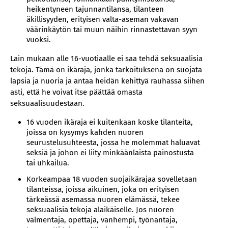
heikentyneen tajunnantilansa, tilanteen
äkillisyyden, erityisen valta-aseman vakavan
väärinkäytön tai muun näihin rinnastettavan syyn
vuoksi.
Lain mukaan alle 16-vuotiaalle ei saa tehdä seksuaalisia
tekoja. Tämä on ikäraja, jonka tarkoituksena on suojata
lapsia ja nuoria ja antaa heidän kehittyä rauhassa siihen
asti, että he voivat itse päättää omasta
seksuaalisuudestaan.
16 vuoden ikäraja ei kuitenkaan koske tilanteita,
joissa on kysymys kahden nuoren
seurustelusuhteesta, jossa he molemmat haluavat
seksiä ja johon ei liity minkäänlaista painostusta
tai uhkailua.
Korkeampaa 18 vuoden suojaikärajaa sovelletaan
tilanteissa, joissa aikuinen, joka on erityisen
tärkeässä asemassa nuoren elämässä, tekee
seksuaalisia tekoja alaikäiselle. Jos nuoren
valmentaja, opettaja, vanhempi, työnantaja,