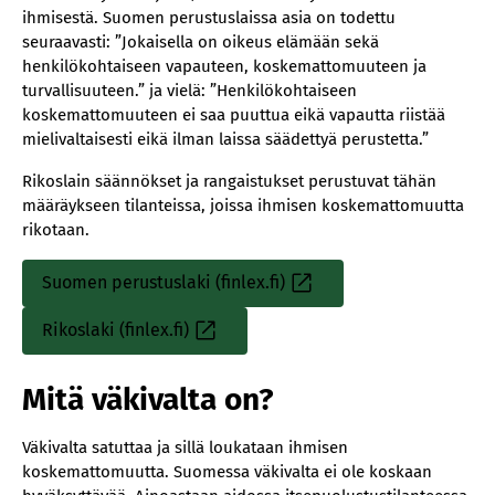
ihmisestä. Suomen perustuslaissa asia on todettu
seuraavasti: ”Jokaisella on oikeus elämään sekä
henkilökohtaiseen vapauteen, koskemattomuuteen ja
turvallisuuteen.” ja vielä: ”Henkilökohtaiseen
koskemattomuuteen ei saa puuttua eikä vapautta riistää
mielivaltaisesti eikä ilman laissa säädettyä perustetta.”
Rikoslain säännökset ja rangaistukset perustuvat tähän
määräykseen tilanteissa, joissa ihmisen koskemattomuutta
rikotaan.
Suomen perustuslaki (finlex.fi)
Sisäinen
linkki
Rikoslaki (finlex.fi)
Sisäinen
linkki
Mitä väkivalta on?
Väkivalta satuttaa ja sillä loukataan ihmisen
koskemattomuutta. Suomessa väkivalta ei ole koskaan