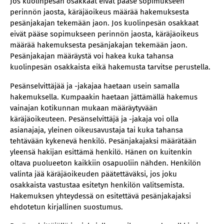
Jos kuolinpesän osakkaat eivät pääse sopimukseen
perinnön jaosta, käräjäoikeus määrää hakemuksesta
pesänjakajan tekemään jaon. Jos kuolinpesän osakkaat
eivät pääse sopimukseen perinnön jaosta, käräjäoikeus
määrää hakemuksesta pesänjakajan tekemään jaon.
Pesänjakajan määräystä voi hakea kuka tahansa
kuolinpesän osakkaista eikä hakemusta tarvitse perustella.
Pesänselvittäjää ja -jakajaa haetaan usein samalla
hakemuksella. Kumpaakin haetaan jättämällä hakemus
vainajan kotikunnan mukaan määräytyvään
käräjäoikeuteen. Pesänselvittäjä ja -jakaja voi olla
asianajaja, yleinen oikeusavustaja tai kuka tahansa
tehtävään kykenevä henkilö. Pesänjakajaksi määrätään
yleensä hakijan esittämä henkilö. Hänen on kuitenkin
oltava puolueeton kaikkiin osapuoliin nähden. Henkilön
valinta jää käräjäoikeuden päätettäväksi, jos joku
osakkaista vastustaa esitetyn henkilön valitsemista.
Hakemuksen yhteydessä on esitettävä pesänjakajaksi
ehdotetun kirjallinen suostumus.