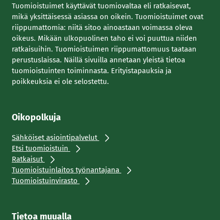
Tuomioistuimet käyttävät tuomiovaltaa eli ratkaisevat,
mikä yksittäisessä asiassa on oikein. Tuomioistuimet ovat
riippumattomia: niitä sitoo ainoastaan voimassa oleva
oikeus. Mikään ulkopuolinen taho ei voi puuttua niiden
ratkaisuihin. Tuomioistuimen riippumattomuus taataan
perustuslaissa. Näillä sivuilla annetaan yleistä tietoa
tuomioistuinten toiminnasta. Erityistapauksia ja
poikkeuksia ei ole selostettu.
Oikopolkuja
Sähköiset asiointipalvelut
Etsi tuomioistuin
Ratkaisut
Tuomioistuinlaitos työnantajana
Tuomioistuinvirasto
Tietoa muualla