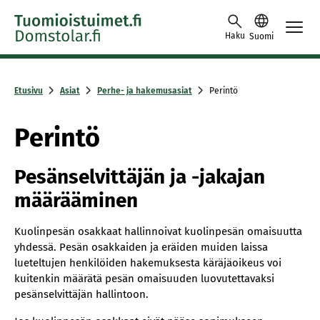
Skip to content -saavutettavuusohje
Haku
Suomi
Etusivu
Asiat
Perhe- ja hakemusasiat
Perintö
Perintö
Pesänselvittäjän ja -jakajan
määrääminen
Kuolinpesän osakkaat hallinnoivat kuolinpesän omaisuutta
yhdessä. Pesän osakkaiden ja eräiden muiden laissa
lueteltujen henkilöiden hakemuksesta käräjäoikeus voi
kuitenkin määrätä pesän omaisuuden luovutettavaksi
pesänselvittäjän hallintoon.