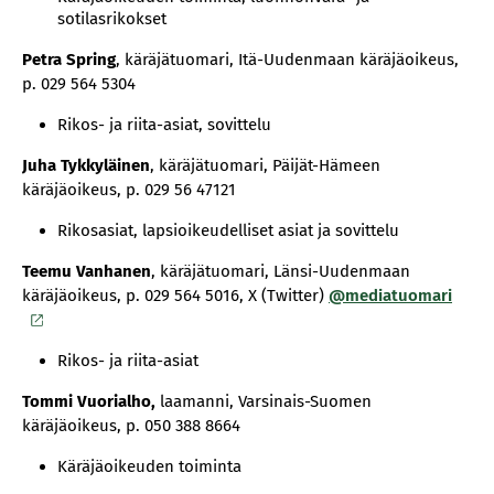
sotilasrikokset
Petra Spring
, käräjätuomari, Itä-Uudenmaan käräjäoikeus,
p. 029 564 5304
Rikos- ja riita-asiat, sovittelu
Juha
Tykkyläinen
, käräjätuomari, Päijät-Hämeen
käräjäoikeus, p. 029 56 47121
Rikosasiat, lapsioikeudelliset asiat ja sovittelu
Teemu Vanhanen
, käräjätuomari, Länsi-Uudenmaan
käräjäoikeus, p. 029 564 5016, X (Twitter)
@mediatuomari
Rikos- ja riita-asiat
Tommi Vuorialho,
laamanni, Varsinais-Suomen
käräjäoikeus, p. 050 388 8664
Käräjäoikeuden toiminta