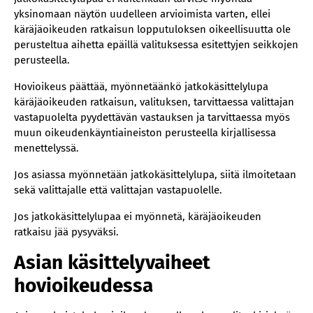
yksinomaan näytön uudelleen arvioimista varten, ellei
käräjäoikeuden ratkaisun lopputuloksen oikeellisuutta ole
perusteltua aihetta epäillä valituksessa esitettyjen seikkojen
perusteella.
Hovioikeus päättää, myönnetäänkö jatkokäsittelylupa
käräjäoikeuden ratkaisun, valituksen, tarvittaessa valittajan
vastapuolelta pyydettävän vastauksen ja tarvittaessa myös
muun oikeudenkäyntiaineiston perusteella kirjallisessa
menettelyssä.
Jos asiassa myönnetään jatkokäsittelylupa, siitä ilmoitetaan
sekä valittajalle että valittajan vastapuolelle.
Jos jatkokäsittelylupaa ei myönnetä, käräjäoikeuden
ratkaisu jää pysyväksi.
Asian käsittelyvaiheet
hovioikeudessa