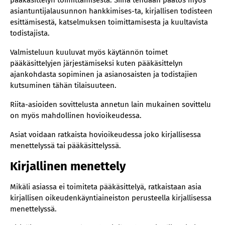
pääkäsittelyn toimittamisesta. Siinä tehdään päätös myös
asiantuntijalausunnon hankkimises-ta, kirjallisen todisteen
esittämisestä, katselmuksen toimittamisesta ja kuultavista
todistajista.
Valmisteluun kuuluvat myös käytännön toimet
pääkäsittelyjen järjestämiseksi kuten pääkäsittelyn
ajankohdasta sopiminen ja asianosaisten ja todistajien
kutsuminen tähän tilaisuuteen.
Riita-asioiden sovittelusta annetun lain mukainen sovittelu
on myös mahdollinen hovioikeudessa.
Asiat voidaan ratkaista hovioikeudessa joko kirjallisessa
menettelyssä tai pääkäsittelyssä.
Kirjallinen menettely
Mikäli asiassa ei toimiteta pääkäsittelyä, ratkaistaan asia
kirjallisen oikeudenkäyntiaineiston perusteella kirjallisessa
menettelyssä.