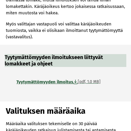
olemassa lomake, mutta ilmoituksen voi tehdä ilman
lomakettakin. Käräjäoikeus kertoo jokaisessa ratkaisussaan,
miten muutosta voi hakea.
Myös valittajan vastapuoli voi valittaa käräjäoikeuden
tuomiosta, vaikka ei olisikaan ilmoittanut tyytymättömyyttä
(vastavalitus).
Tyytymättömyyden ilmoitukseen liittyvät
lomakkeet ja ohjeet
Tyytymättömyyden ilmoitus
[pdf, 1.0 MB]
Valituksen määräaika
Määräaika valituksen tekemiselle on 30 päivää
käräjäoikeuden ratkaisun julistamisesta tai antamisesta.