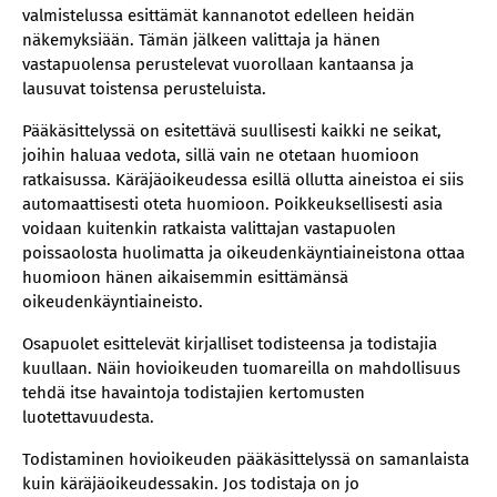
valmistelussa esittämät kannanotot edelleen heidän
näkemyksiään. Tämän jälkeen valittaja ja hänen
vastapuolensa perustelevat vuorollaan kantaansa ja
lausuvat toistensa perusteluista.
Pääkäsittelyssä on esitettävä suullisesti kaikki ne seikat,
joihin haluaa vedota, sillä vain ne otetaan huomioon
ratkaisussa. Käräjäoikeudessa esillä ollutta aineistoa ei siis
automaattisesti oteta huomioon. Poikkeuksellisesti asia
voidaan kuitenkin ratkaista valittajan vastapuolen
poissaolosta huolimatta ja oikeudenkäyntiaineistona ottaa
huomioon hänen aikaisemmin esittämänsä
oikeudenkäyntiaineisto.
Osapuolet esittelevät kirjalliset todisteensa ja todistajia
kuullaan. Näin hovioikeuden tuomareilla on mahdollisuus
tehdä itse havaintoja todistajien kertomusten
luotettavuudesta.
Todistaminen hovioikeuden pääkäsittelyssä on samanlaista
kuin käräjäoikeudessakin. Jos todistaja on jo