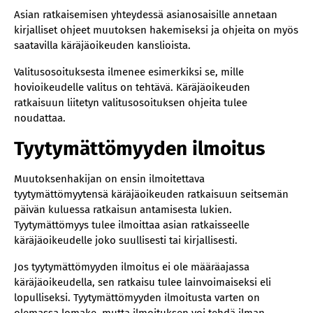
Asian ratkaisemisen yhteydessä asianosaisille annetaan
kirjalliset ohjeet muutoksen hakemiseksi ja ohjeita on myös
saatavilla käräjäoikeuden kanslioista.
Valitusosoituksesta ilmenee esimerkiksi se, mille
hovioikeudelle valitus on tehtävä. Käräjäoikeuden
ratkaisuun liitetyn valitusosoituksen ohjeita tulee
noudattaa.
Tyytymättömyyden ilmoitus
Muutoksenhakijan on ensin ilmoitettava
tyytymättömyytensä käräjäoikeuden ratkaisuun seitsemän
päivän kuluessa ratkaisun antamisesta lukien.
Tyytymättömyys tulee ilmoittaa asian ratkaisseelle
käräjäoikeudelle joko suullisesti tai kirjallisesti.
Jos tyytymättömyyden ilmoitus ei ole määräajassa
käräjäoikeudella, sen ratkaisu tulee lainvoimaiseksi eli
lopulliseksi. Tyytymättömyyden ilmoitusta varten on