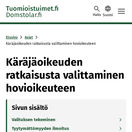
Skip to content -saavutettavuusohje
Haku
Suomi
Etusivu
Asiat
Käräjäoikeuden ratkaisusta valittaminen hovioikeuteen
Käräjäoikeuden
ratkaisusta valittaminen
hovioikeuteen
Sivun sisältö
Valituksen tekeminen
Tyytymättömyyden ilmoitus