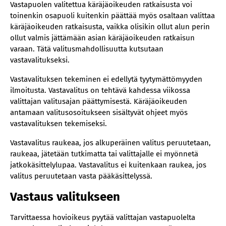
Vastapuolen valitettua käräjäoikeuden ratkaisusta voi
toinenkin osapuoli kuitenkin päättää myös osaltaan valittaa
käräjäoikeuden ratkaisusta, vaikka olisikin ollut alun perin
ollut valmis jättämään asian käräjäoikeuden ratkaisun
varaan. Tätä valitusmahdollisuutta kutsutaan
vastavalitukseksi.
Vastavalituksen tekeminen ei edellytä tyytymättömyyden
ilmoitusta. Vastavalitus on tehtävä kahdessa viikossa
valittajan valitusajan päättymisestä. Käräjäoikeuden
antamaan valitusosoitukseen sisältyvät ohjeet myös
vastavalituksen tekemiseksi.
Vastavalitus raukeaa, jos alkuperäinen valitus peruutetaan,
raukeaa, jätetään tutkimatta tai valittajalle ei myönnetä
jatkokäsittelylupaa. Vastavalitus ei kuitenkaan raukea, jos
valitus peruutetaan vasta pääkäsittelyssä.
Vastaus valitukseen
Tarvittaessa hovioikeus pyytää valittajan vastapuolelta