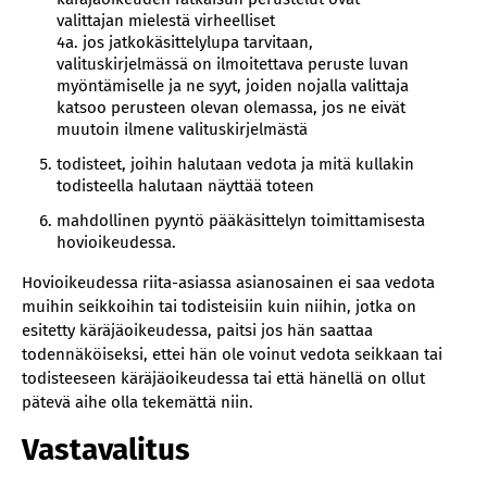
valittajan mielestä virheelliset
4a. jos jatkokäsittelylupa tarvitaan,
valituskirjelmässä on ilmoitettava peruste luvan
myöntämiselle ja ne syyt, joiden nojalla valittaja
katsoo perusteen olevan olemassa, jos ne eivät
muutoin ilmene valituskirjelmästä
todisteet, joihin halutaan vedota ja mitä kullakin
todisteella halutaan näyttää toteen
mahdollinen pyyntö pääkäsittelyn toimittamisesta
hovioikeudessa.
‍Hovioikeudessa riita-asiassa asianosainen ei saa vedota
muihin seikkoihin tai todisteisiin kuin niihin, jotka on
esitetty käräjäoikeudessa, paitsi jos hän saattaa
todennäköiseksi, ettei hän ole voinut vedota seikkaan tai
todisteeseen käräjäoikeudessa tai että hänellä on ollut
pätevä aihe olla tekemättä niin.
Vastavalitus