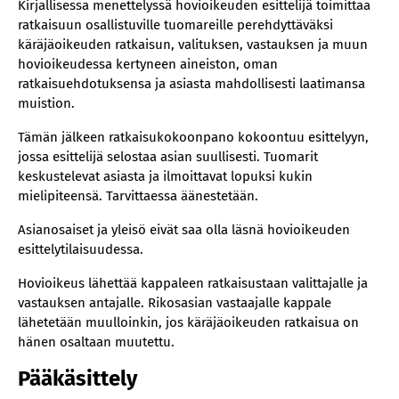
Kirjallisessa menettelyssä hovioikeuden esittelijä toimittaa
ratkaisuun osallistuville tuomareille perehdyttäväksi
käräjäoikeuden ratkaisun, valituksen, vastauksen ja muun
hovioikeudessa kertyneen aineiston, oman
ratkaisuehdotuksensa ja asiasta mahdollisesti laatimansa
muistion.
Tämän jälkeen ratkaisukokoonpano kokoontuu esittelyyn,
jossa esittelijä selostaa asian suullisesti. Tuomarit
keskustelevat asiasta ja ilmoittavat lopuksi kukin
mielipiteensä. Tarvittaessa äänestetään.
Asianosaiset ja yleisö eivät saa olla läsnä hovioikeuden
esittelytilaisuudessa.
Hovioikeus lähettää kappaleen ratkaisustaan valittajalle ja
vastauksen antajalle. Rikosasian vastaajalle kappale
lähetetään muulloinkin, jos käräjäoikeuden ratkaisua on
hänen osaltaan muutettu.
Pääkäsittely