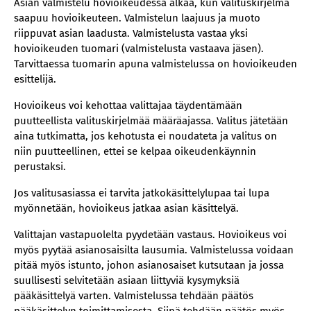
Asian valmistelu hovioikeudessa alkaa, kun valituskirjelmä
saapuu hovioikeuteen. Valmistelun laajuus ja muoto
riippuvat asian laadusta. Valmistelusta vastaa yksi
hovioikeuden tuomari (valmistelusta vastaava jäsen).
Tarvittaessa tuomarin apuna valmistelussa on hovioikeuden
esittelijä.
Hovioikeus voi kehottaa valittajaa täydentämään
puutteellista valituskirjelmää määräajassa. Valitus jätetään
aina tutkimatta, jos kehotusta ei noudateta ja valitus on
niin puutteellinen, ettei se kelpaa oikeudenkäynnin
perustaksi.
Jos valitusasiassa ei tarvita jatkokäsittelylupaa tai lupa
myönnetään, hovioikeus jatkaa asian käsittelyä.
Valittajan vastapuolelta pyydetään vastaus. Hovioikeus voi
myös pyytää asianosaisilta lausumia. Valmistelussa voidaan
pitää myös istunto, johon asianosaiset kutsutaan ja jossa
suullisesti selvitetään asiaan liittyviä kysymyksiä
pääkäsittelyä varten. Valmistelussa tehdään päätös