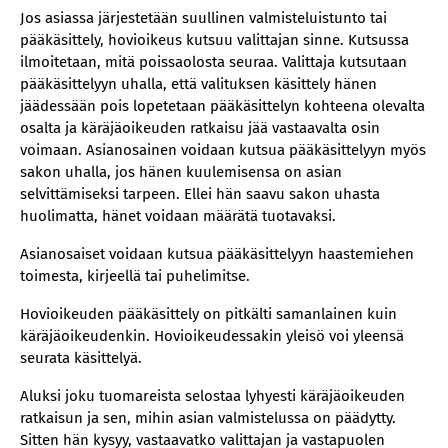
Jos asiassa järjestetään suullinen valmisteluistunto tai
pääkäsittely, hovioikeus kutsuu valittajan sinne. Kutsussa
ilmoitetaan, mitä poissaolosta seuraa. Valittaja kutsutaan
pääkäsittelyyn uhalla, että valituksen käsittely hänen
jäädessään pois lopetetaan pääkäsittelyn kohteena olevalta
osalta ja käräjäoikeuden ratkaisu jää vastaavalta osin
voimaan. Asianosainen voidaan kutsua pääkäsittelyyn myös
sakon uhalla, jos hänen kuulemisensa on asian
selvittämiseksi tarpeen. Ellei hän saavu sakon uhasta
huolimatta, hänet voidaan määrätä tuotavaksi.
Asianosaiset voidaan kutsua pääkäsittelyyn haastemiehen
toimesta, kirjeellä tai puhelimitse.
Hovioikeuden pääkäsittely on pitkälti samanlainen kuin
käräjäoikeudenkin. Hovioikeudessakin yleisö voi yleensä
seurata käsittelyä.
Aluksi joku tuomareista selostaa lyhyesti käräjäoikeuden
ratkaisun ja sen, mihin asian valmistelussa on päädytty.
Sitten hän kysyy, vastaavatko valittajan ja vastapuolen