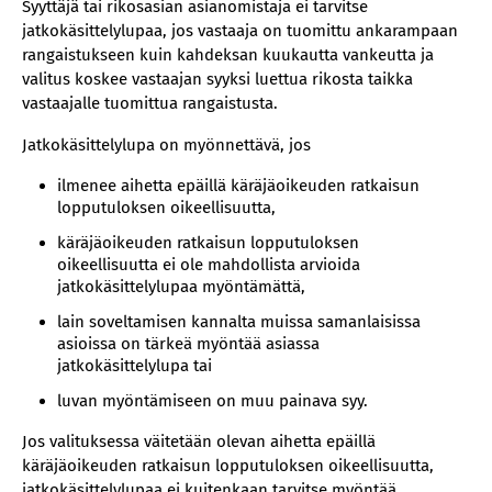
Syyttäjä tai rikosasian asianomistaja ei tarvitse
jatkokäsittelylupaa, jos vastaaja on tuomittu ankarampaan
rangaistukseen kuin kahdeksan kuukautta vankeutta ja
valitus koskee vastaajan syyksi luettua rikosta taikka
vastaajalle tuomittua rangaistusta.
Jatkokäsittelylupa on myönnettävä, jos
ilmenee aihetta epäillä käräjäoikeuden ratkaisun
lopputuloksen oikeellisuutta,
käräjäoikeuden ratkaisun lopputuloksen
oikeellisuutta ei ole mahdollista arvioida
jatkokäsittelylupaa myöntämättä,
lain soveltamisen kannalta muissa samanlaisissa
asioissa on tärkeä myöntää asiassa
jatkokäsittelylupa tai
luvan myöntämiseen on muu painava syy.
Jos valituksessa väitetään olevan aihetta epäillä
käräjäoikeuden ratkaisun lopputuloksen oikeellisuutta,
jatkokäsittelylupaa ei kuitenkaan tarvitse myöntää