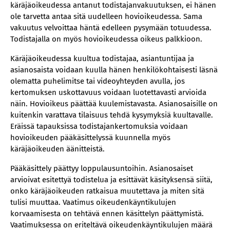
käräjäoikeudessa antanut todistajanvakuutuksen, ei hänen
ole tarvetta antaa sitä uudelleen hovioikeudessa. Sama
vakuutus velvoittaa häntä edelleen pysymään totuudessa.
Todistajalla on myös hovioikeudessa oikeus palkkioon.
Käräjäoikeudessa kuultua todistajaa, asiantuntijaa ja
asianosaista voidaan kuulla hänen henkilökohtaisesti läsnä
olematta puhelimitse tai videoyhteyden avulla, jos
kertomuksen uskottavuus voidaan luotettavasti arvioida
näin. Hovioikeus päättää kuulemistavasta. Asianosaisille on
kuitenkin varattava tilaisuus tehdä kysymyksiä kuultavalle.
Eräissä tapauksissa todistajankertomuksia voidaan
hovioikeuden pääkäsittelyssä kuunnella myös
käräjäoikeuden äänitteistä.
Pääkäsittely päättyy loppulausuntoihin. Asianosaiset
arvioivat esitettyä todistelua ja esittävät käsityksensä siitä,
onko käräjäoikeuden ratkaisua muutettava ja miten sitä
tulisi muuttaa. Vaatimus oikeudenkäyntikulujen
korvaamisesta on tehtävä ennen käsittelyn päättymistä.
Vaatimuksessa on eriteltävä oikeudenkäyntikulujen määrä