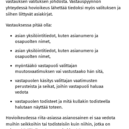
vastauksen valituksen johdosta. Vastauspyynnön
yhteydessä hovioikeus lähettää tiedoksi myös valituksen ja
siihen liittyvät asiakirjat.
Vastauksessa pitää olla:
‍asian yksilöintitiedot, kuten asianumero ja
osapuolten nimet,
asian yksilöintitiedot, kuten asianumero ja
osapuolten nimet,
myöntääkö vastapuoli valittajan
muutosvaatimuksen vai vastustaako hän sitä,
vastapuolen käsitys valittajan vaatimusten
perusteista ja seikat, joihin vastapuoli haluaa
vedota
vastapuolen todisteet ja mitä kullakin todisteella
halutaan näyttää toteen.
Hovioikeudessa riita-asiassa asianosainen ei saa vedota
muihin seikkoihin tai todisteisiin kuin niihin, jotka on