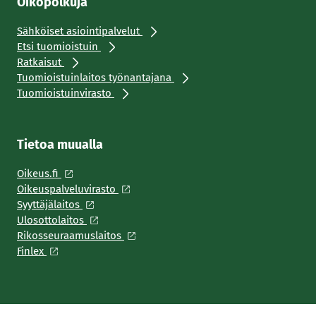
Oikopolkuja
Sähköiset asiointipalvelut
Etsi tuomioistuin
Ratkaisut
Tuomioistuinlaitos työnantajana
Tuomioistuinvirasto
Tietoa muualla
Oikeus.fi
Oikeuspalveluvirasto
Syyttäjälaitos
Ulosottolaitos
Rikosseuraamuslaitos
Finlex