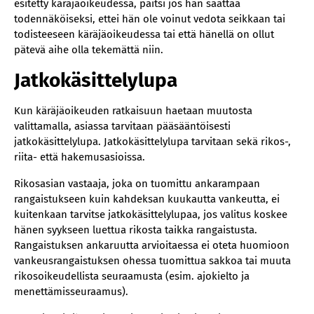
esitetty käräjäoikeudessa, paitsi jos hän saattaa
todennäköiseksi, ettei hän ole voinut vedota seikkaan tai
todisteeseen käräjäoikeudessa tai että hänellä on ollut
pätevä aihe olla tekemättä niin.
Jatkokäsittelylupa
Kun käräjäoikeuden ratkaisuun haetaan muutosta
valittamalla, asiassa tarvitaan pääsääntöisesti
jatkokäsittelylupa. Jatkokäsittelylupa tarvitaan sekä rikos-,
riita- että hakemusasioissa.
Rikosasian vastaaja, joka on tuomittu ankarampaan
rangaistukseen kuin kahdeksan kuukautta vankeutta, ei
kuitenkaan tarvitse jatkokäsittelylupaa, jos valitus koskee
hänen syykseen luettua rikosta taikka rangaistusta.
Rangaistuksen ankaruutta arvioitaessa ei oteta huomioon
vankeusrangaistuksen ohessa tuomittua sakkoa tai muuta
rikosoikeudellista seuraamusta (esim. ajokielto ja
menettämisseuraamus).