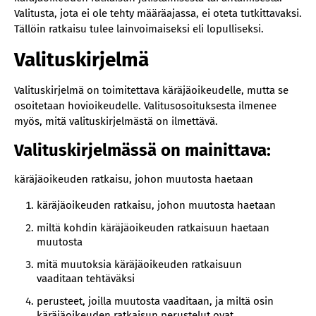
Valitusta, jota ei ole tehty määräajassa, ei oteta tutkittavaksi.
Tällöin ratkaisu tulee lainvoimaiseksi eli lopulliseksi.
Valituskirjelmä
Valituskirjelmä on toimitettava käräjäoikeudelle, mutta se
osoitetaan hovioikeudelle. Valitusosoituksesta ilmenee
myös, mitä valituskirjelmästä on ilmettävä.
Valituskirjelmässä on mainittava:
‍käräjäoikeuden ratkaisu, johon muutosta haetaan
käräjäoikeuden ratkaisu, johon muutosta haetaan
miltä kohdin käräjäoikeuden ratkaisuun haetaan
muutosta
mitä muutoksia käräjäoikeuden ratkaisuun
vaaditaan tehtäväksi
perusteet, joilla muutosta vaaditaan, ja miltä osin
käräjäoikeuden ratkaisun perustelut ovat