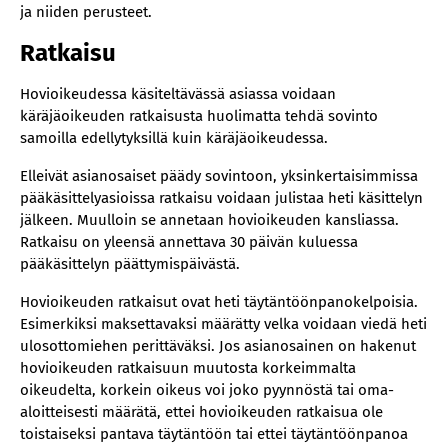
ja niiden perusteet.
Ratkaisu
Hovioikeudessa käsiteltävässä asiassa voidaan
käräjäoikeuden ratkaisusta huolimatta tehdä sovinto
samoilla edellytyksillä kuin käräjäoikeudessa.
Elleivät asianosaiset päädy sovintoon, yksinkertaisimmissa
pääkäsittelyasioissa ratkaisu voidaan julistaa heti käsittelyn
jälkeen. Muulloin se annetaan hovioikeuden kansliassa.
Ratkaisu on yleensä annettava 30 päivän kuluessa
pääkäsittelyn päättymispäivästä.
Hovioikeuden ratkaisut ovat heti täytäntöönpanokelpoisia.
Esimerkiksi maksettavaksi määrätty velka voidaan viedä heti
ulosottomiehen perittäväksi. Jos asianosainen on hakenut
hovioikeuden ratkaisuun muutosta korkeimmalta
oikeudelta, korkein oikeus voi joko pyynnöstä tai oma-
aloitteisesti määrätä, ettei hovioikeuden ratkaisua ole
toistaiseksi pantava täytäntöön tai ettei täytäntöönpanoa