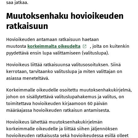
saa jatkaa.
Muutoksenhaku hovioikeuden
ratkaisuun
Hovioikeuden antamaan ratkaisuun haetaan
muutosta
korkeimmalta oikeudelta
, jolta on kuitenkin
pyydettävä ensin lupa valittamiseen (valituslupa).
Hovioikeus liittää ratkaisuunsa valitusosoituksen. Siinä
kerrotaan, tarvitaanko valituslupa ja miten valittajan on
asiassa meneteltävä.
Korkeimmalle oikeudelle osoitettu muutoksenhakukirjelmä,
johon on sisällytettävä valituslupahakemus ja valitus, on
toimitettava hovioikeuden kirjaamoon 60 päivän
määräajassa hovioikeuden ratkaisun antamisesta.
Hovioikeus lähettää muutoksenhakukirjelmän
korkeimmalle oikeudelle ja liittää siihen jäljennöksen
hovioikeuden ratkaisusta sekä hovioikeudessa esillä olleet