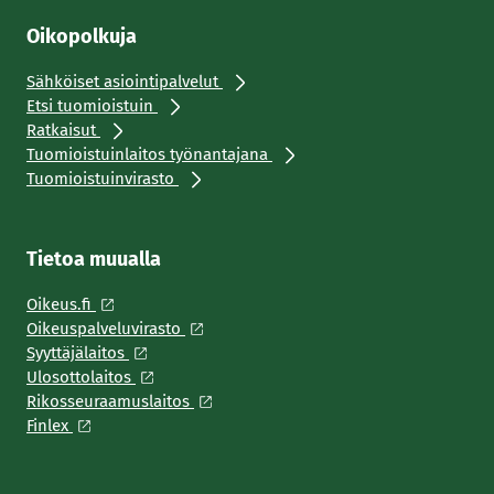
Oikopolkuja
Sähköiset asiointipalvelut
Etsi tuomioistuin
Ratkaisut
Tuomioistuinlaitos työnantajana
Tuomioistuinvirasto
Tietoa muualla
Oikeus.fi
Oikeuspalveluvirasto
Syyttäjälaitos
Ulosottolaitos
Rikosseuraamuslaitos
Finlex