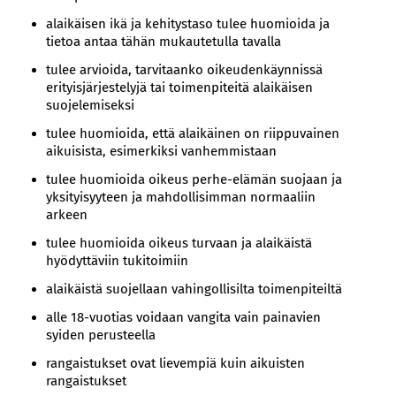
alaikäisen ikä ja kehitystaso tulee huomioida ja
tietoa antaa tähän mukautetulla tavalla
tulee arvioida, tarvitaanko oikeudenkäynnissä
erityisjärjestelyjä tai toimenpiteitä alaikäisen
suojelemiseksi
tulee huomioida, että alaikäinen on riippuvainen
aikuisista, esimerkiksi vanhemmistaan
tulee huomioida oikeus perhe-elämän suojaan ja
yksityisyyteen ja mahdollisimman normaaliin
arkeen
tulee huomioida oikeus turvaan ja alaikäistä
hyödyttäviin tukitoimiin
alaikäistä suojellaan vahingollisilta toimenpiteiltä
alle 18-vuotias voidaan vangita vain painavien
syiden perusteella
rangaistukset ovat lievempiä kuin aikuisten
rangaistukset