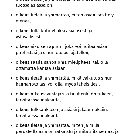
tuossa asiassa on,
oikeus tietää ja ymmärtää, miten asian käsittely
etenee,
oikeus tulla kohdelluksi asiallisesti ja
ystävällisesti,
oikeus aikuisen apuun, joka voi hoitaa asiaa
puolestasi ja sinun etujasi ajatellen,
oikeus saada sanoa oma mielipiteesi tai, olla
ottamatta kantaa asiaan,
oikeus tietää ja ymmärtää, mikä vaikutus sinun
kannanotollasi voi olla, myös läheisillesi,
oikeus oikeusavustajan ja tukihenkilön tukeen,
tarvittaessa maksutta,
oikeus tulkkaukseen ja asiakirjakäännöksiin,
tarvittaessa maksutta,
oikeus tietää ja ymmärtää, miten ja millä
perusteilla asia on ratkaistu ja mitä siitä seuraa, ja