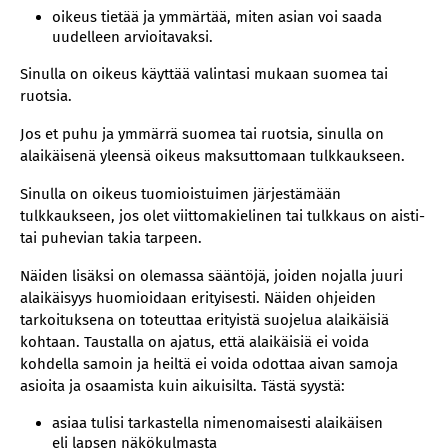
oikeus tietää ja ymmärtää, miten asian voi saada
uudelleen arvioitavaksi.
Sinulla on oikeus käyttää valintasi mukaan suomea tai
ruotsia.
Jos et puhu ja ymmärrä suomea tai ruotsia, sinulla on
alaikäisenä yleensä oikeus maksuttomaan tulkkaukseen.
Sinulla on oikeus tuomioistuimen järjestämään
tulkkaukseen, jos olet viittomakielinen tai tulkkaus on aisti-
tai puhevian takia tarpeen.
Näiden lisäksi on olemassa sääntöjä, joiden nojalla juuri
alaikäisyys huomioidaan erityisesti. Näiden ohjeiden
tarkoituksena on toteuttaa erityistä suojelua alaikäisiä
kohtaan. Taustalla on ajatus, että alaikäisiä ei voida
kohdella samoin ja heiltä ei voida odottaa aivan samoja
asioita ja osaamista kuin aikuisilta. Tästä syystä:
asiaa tulisi tarkastella nimenomaisesti alaikäisen
eli lapsen näkökulmasta