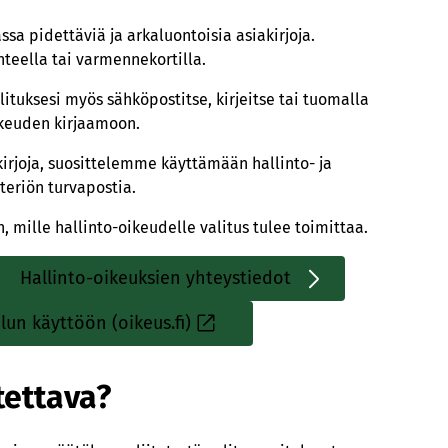
sa pidettäviä ja arkaluontoisia asiakirjoja.
teella tai varmennekortilla.
alituksesi myös sähköpostitse, kirjeitse tai tuomalla
ikeuden kirjaamoon.
akirjoja, suosittelemme käyttämään hallinto- ja
teriön turvapostia.
 mille hallinto-oikeudelle valitus tulee toimittaa.
Hallinto-oikeuksien yhteystiedot
Sisäinen
linkki
lun käyttöön (oikeus.fi)
Sisäinen
linkki
tettava?