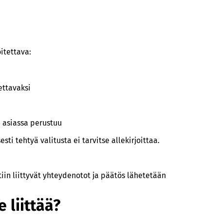
itettava:
ettavaksi
i asiassa perustuu
esti tehtyä valitusta ei tarvitse allekirjoittaa.
iin liittyvät yhteydenotot ja päätös lähetetään
 liittää?