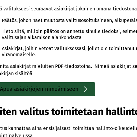
tä valitukseesi seuraavat asiakirjat jokainen omana tiedoston
Päätös, johon haet muutosta valitusosoituksineen, alkuperäi
Tieto siitä, milloin päätös on annettu sinulle tiedoksi, esime
valitusajan alkamisen ajankohdasta
Asiakirjat, joihin vetoat valituksessasi, jollet ole toimittan
viranomaiselle.
mita asiakirjat mieluiten PDF-tiedostoina. Nimeä asiakirjat s
akirjan sisältöä.
Apua asiakirjojen nimeämiseen
Sisäinen
linkki
iten valitus toimitetaan hallin
itus kannattaa aina ensisijaisesti toimittaa hallinto-oikeudell
ointipalvelussa.