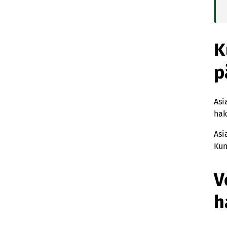
K
p
Asi
hak
Asi
Kun
V
h