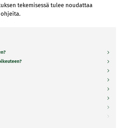
lituksen tekemisessä tulee noudattaa
ohjeita.
en?
oikeuteen?