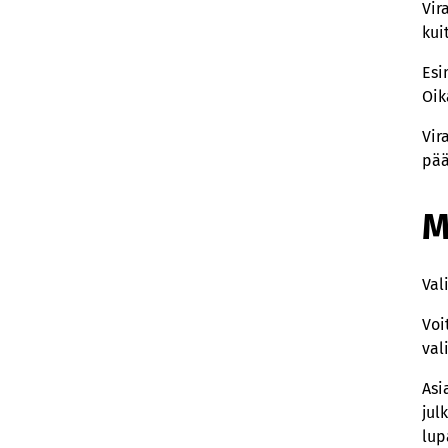
Vir
kui
Esi
Oik
Vir
pää
M
Val
Voi
val
Asi
jul
lup