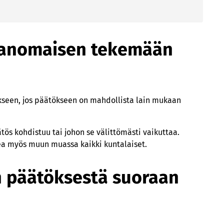
kieltämistä tai keskeyttämistä hallinto-
ranomaisen tekemään
seen, jos päätökseen on mahdollista lain mukaan
tös kohdistuu tai johon se välittömästi vaikuttaa.
a myös muun muassa kaikki kuntalaiset.
n päätöksestä suoraan