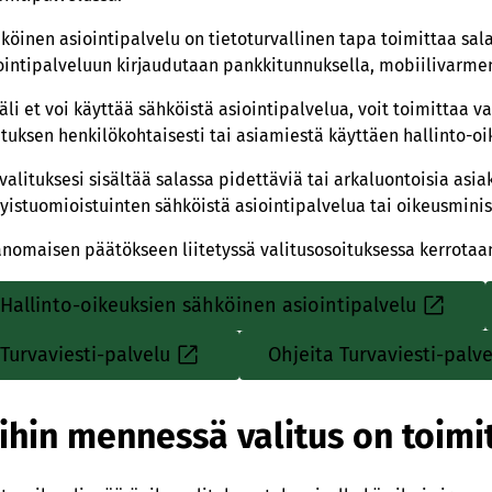
köinen asiointipalvelu on tietoturvallinen tapa toimittaa salas
ointipalveluun kirjaudutaan pankkitunnuksella, mobiilivarmen
äli et voi käyttää sähköistä asiointipalvelua, voit toimittaa v
ituksen henkilökohtaisesti tai asiamiestä käyttäen hallinto-o
 valituksesi sisältää salassa pidettäviä tai arkaluontoisia asi
tyistuomioistuinten sähköistä asiointipalvelua tai oikeusminis
anomaisen päätökseen liitetyssä valitusosoituksessa kerrotaan,
Hallinto-oikeuksien sähköinen asiointipalvelu
Sisäinen
linkki
Turvaviesti-palvelu
Ohjeita Turvaviesti-palve
Sisäinen
linkki
ihin mennessä valitus on toimi