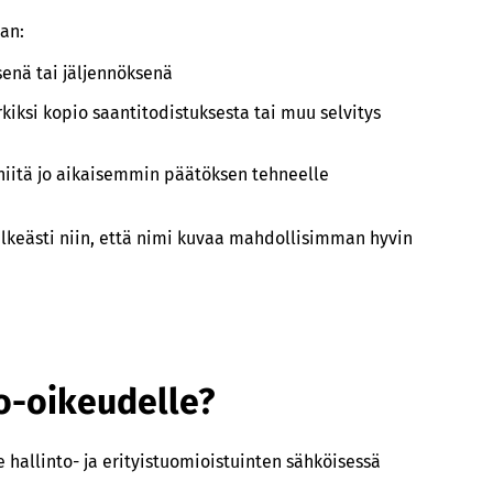
aan:
senä tai jäljennöksenä
rkiksi kopio saantitodistuksesta tai muu selvitys
ut niitä jo aikaisemmin päätöksen tehneelle
elkeästi niin, että nimi kuvaa mahdollisimman hyvin
to-oikeudelle?
e hallinto- ja erityistuomioistuinten sähköisessä