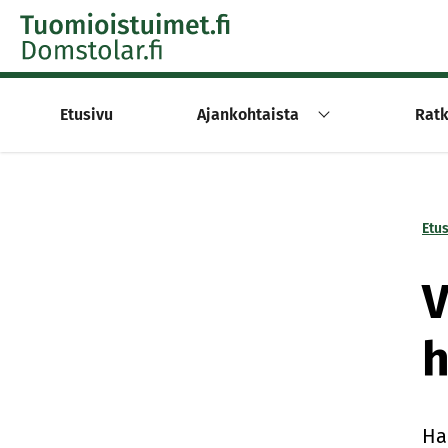
Skip to content -saavutettavuusohje
Etusivu
Ajankohtaista
Ratk
Etu
V
h
Ha