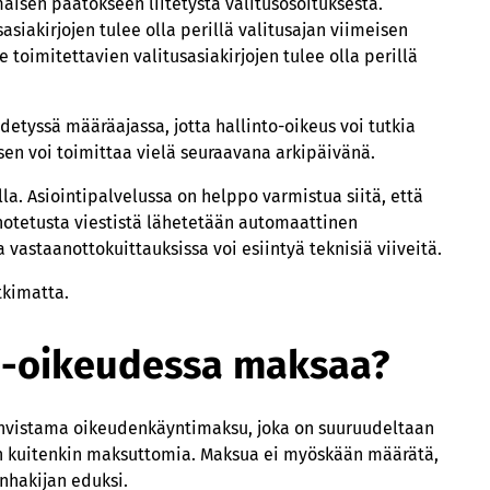
aisen päätökseen liitetystä valitusosoituksesta.
asiakirjojen tulee olla perillä valitusajan viimeisen
 toimitettavien valitusasiakirjojen tulee olla perillä
detyssä määräajassa, jotta hallinto-oikeus voi tutkia
ksen voi toimittaa vielä seuraavana arkipäivänä.
la. Asiointipalvelussa on helppo varmistua siitä, että
anotetusta viestistä lähetetään automaattinen
vastaanottokuittauksissa voi esiintyä teknisiä viiveitä.
tkimatta.
to-oikeudessa maksaa?
ahvistama oikeudenkäyntimaksu, joka on suuruudeltaan
 on kuitenkin maksuttomia. Maksua ei myöskään määrätä,
nhakijan eduksi.