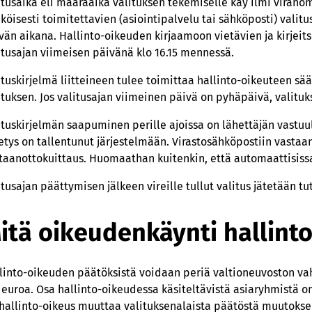
itusaika eli määräaika valituksen tekemiselle käy ilmi viranom
köisesti toimitettavien (asiointipalvelu tai sähköposti) valitus
vän aikana. Hallinto-oikeuden kirjaamoon vietävien ja kirjeitse
itusajan viimeisen päivänä klo 16.15 mennessä.
ituskirjelmä liitteineen tulee toimittaa hallinto-oikeuteen sää
ituksen. Jos valitusajan viimeinen päivä on pyhäpäivä, valitu
ituskirjelmän saapuminen perille ajoissa on lähettäjän vastuul
etys on tallentunut järjestelmään. Virastosähköpostiin vasta
taanottokuittaus. Huomaathan kuitenkin, että automaattisissa 
itusajan päättymisen jälkeen vireille tullut valitus jätetään tu
itä oikeudenkäynti hallin
linto-oikeuden päätöksistä voidaan periä valtioneuvoston v
 euroa. Osa hallinto-oikeudessa käsiteltävistä asiaryhmistä
 hallinto-oikeus muuttaa valituksenalaista päätöstä muutokse