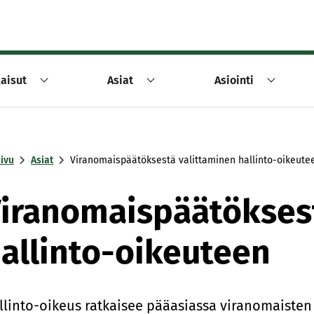
aisut
Asiat
Asiointi
sivu
Asiat
Viranomaispäätöksestä valittaminen hallinto-oikeute
iranomaispäätöksest
allinto-oikeuteen
llinto-oikeus ratkaisee pääasiassa viranomaisten p