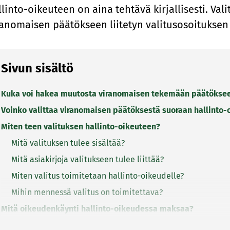
llinto-oikeuteen on aina tehtävä kirjallisesti. Va
ranomaisen päätökseen liitetyn valitusosoituksen 
Sivun sisältö
Kuka voi hakea muutosta viranomaisen tekemään päätökse
Voinko valittaa viranomaisen päätöksestä suoraan hallinto-
Miten teen valituksen hallinto-oikeuteen?
Mitä valituksen tulee sisältää?
Mitä asiakirjoja valitukseen tulee liittää?
Miten valitus toimitetaan hallinto-oikeudelle?
Mihin mennessä valitus on toimitettava?
Mitä oikeudenkäynti hallinto-oikeudessa maksaa?
Miten valitus vaikuttaa päätöksen täytäntöönpanoon?