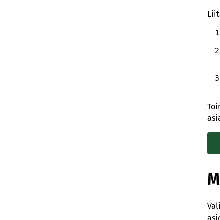
Lii
Toi
asi
M
Val
asi