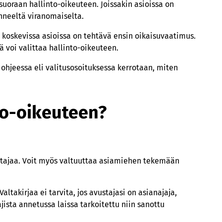
uoraan hallinto-oikeuteen. Joissakin asioissa on
hneeltä viranomaiselta.
a koskevissa asioissa on tehtävä ensin oikaisuvaatimus.
voi valittaa hallinto-oikeuteen.
hjeessa eli valitusosoituksessa kerrotaan, miten
to-oikeuteen?
vustajaa. Voit myös valtuuttaa asiamiehen tekemään
altakirjaa ei tarvita, jos avustajasi on asianajaja,
ista annetussa laissa tarkoitettu niin sanottu