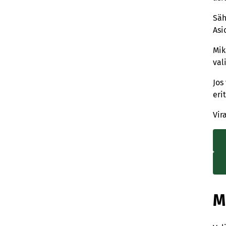
Säh
Asi
Mik
val
Jos
eri
Vir
M