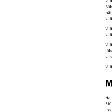
Val
Säh
päi
val
Val
val
Val
läh
vas
Val
M
Hal
310
jos