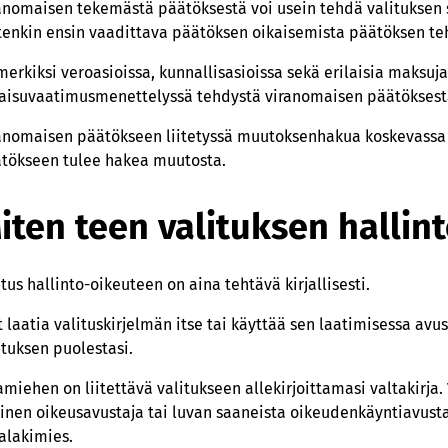
anomaisen tekemästä päätöksestä voi usein tehdä valituksen s
tenkin ensin vaadittava päätöksen oikaisemista päätöksen te
merkiksi veroasioissa, kunnallisasioissa sekä erilaisia maksuj
aisuvaatimusmenettelyssä tehdystä viranomaisen päätöksestä 
anomaisen päätökseen liitetyssä muutoksenhakua koskevassa o
tökseen tulee hakea muutosta.
iten teen valituksen hallin
itus hallinto-oikeuteen on aina tehtävä kirjallisesti.
t laatia valituskirjelmän itse tai käyttää sen laatimisessa a
ituksen puolestasi.
amiehen on liitettävä valitukseen allekirjoittamasi valtakirja. V
kinen oikeusavustaja tai luvan saaneista oikeudenkäyntiavustaj
alakimies.