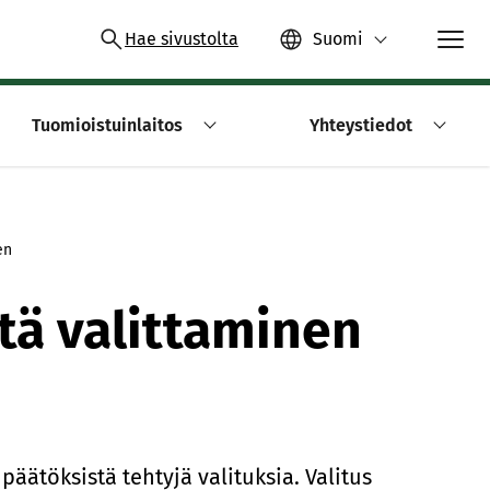
Hae sivustolta
Suomi
Tuomioistuinlaitos
Yhteystiedot
en
ä valittaminen
äätöksistä tehtyjä valituksia. Valitus