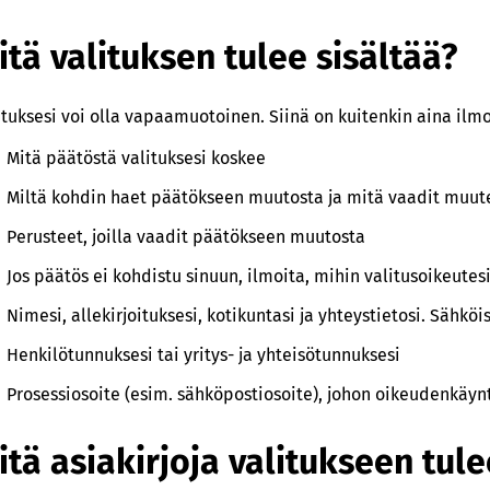
itä valituksen tulee sisältää?
ituksesi voi olla vapaamuotoinen. Siinä on kuitenkin aina ilmo
Mitä päätöstä valituksesi koskee
Miltä kohdin haet päätökseen muutosta ja mitä vaadit muut
Perusteet, joilla vaadit päätökseen muutosta
Jos päätös ei kohdistu sinuun, ilmoita, mihin valitusoikeutes
Nimesi, allekirjoituksesi, kotikuntasi ja yhteystietosi. Sähköis
Henkilötunnuksesi tai yritys- ja yhteisötunnuksesi
Prosessiosoite (esim. sähköpostiosoite), johon oikeudenkäynt
itä asiakirjoja valitukseen tulee