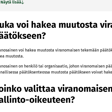
Näytä lisää
Miten voin pyytää viranomaisen päätöksen täytäntöönpanon 
oikeudelta?
Milloin valitukseni ratkaistaan hallinto-oikeudessa?
uka voi hakea muutosta vi
äätökseen?
anosainen voi hakea muutosta viranomaisen tekemään päätök
ea muutosta.
anosainen on henkilö tai organisaatio, johon viranomaisen pää
nallisessa päätöksenteossa muutosta päätökseen voivat hake
oinko valittaa viranomaise
allinto-oikeuteen?