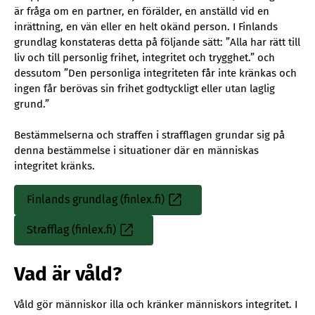
är fråga om en partner, en förälder, en anställd vid en
inrättning, en vän eller en helt okänd person. I Finlands
grundlag konstateras detta på följande sätt: ”Alla har rätt till
liv och till personlig frihet, integritet och trygghet.” och
dessutom ”Den personliga integriteten får inte kränkas och
ingen får berövas sin frihet godtyckligt eller utan laglig
grund.”
Bestämmelserna och straffen i strafflagen grundar sig på
denna bestämmelse i situationer där en människas
integritet kränks.
Finlands grundlag (finlex.fi)
Sisäinen
linkki
Strafflag (finlex.fi)
Sisäinen
linkki
Vad är våld?
Våld gör människor illa och kränker människors integritet. I