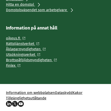
Hitta en domstol
Domstolsväsendet som arbetsgivare
Information på annat håll
oikeus.fi
Rättstjänstverket
Åklagarmyndigheten
Utsökningsverket
Brottspåföljdsmyndigheten
Finlex
Information om webbplatsen
Dataskydd
Kakor
Tillgänglighetsutlåtande