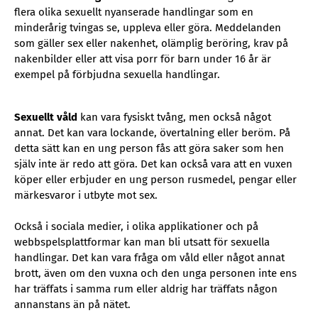
flera olika sexuellt nyanserade handlingar som en
minderårig tvingas se, uppleva eller göra. Meddelanden
som gäller sex eller nakenhet, olämplig beröring, krav på
nakenbilder eller att visa porr för barn under 16 år är
exempel på förbjudna sexuella handlingar.
Sexuellt våld
kan vara fysiskt tvång, men också något
annat. Det kan vara lockande, övertalning eller beröm. På
detta sätt kan en ung person fås att göra saker som hen
själv inte är redo att göra. Det kan också vara att en vuxen
köper eller erbjuder en ung person rusmedel, pengar eller
märkesvaror i utbyte mot sex.
Också i sociala medier, i olika applikationer och på
webbspelsplattformar kan man bli utsatt för sexuella
handlingar. Det kan vara fråga om våld eller något annat
brott, även om den vuxna och den unga personen inte ens
har träffats i samma rum eller aldrig har träffats någon
annanstans än på nätet.