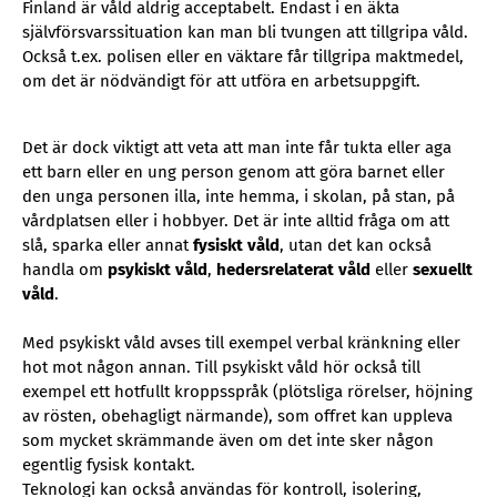
Finland är våld aldrig acceptabelt. Endast i en äkta
självförsvarssituation kan man bli tvungen att tillgripa våld.
Också t.ex. polisen eller en väktare får tillgripa maktmedel,
om det är nödvändigt för att utföra en arbetsuppgift.
Det är dock viktigt att veta att man inte får tukta eller aga
ett barn eller en ung person genom att göra barnet eller
den unga personen illa, inte hemma, i skolan, på stan, på
vårdplatsen eller i hobbyer. Det är inte alltid fråga om att
slå, sparka eller annat
fysiskt våld
, utan det kan också
handla om
psykiskt våld
,
hedersrelaterat våld
eller
sexuellt
våld
.
Med psykiskt våld avses till exempel verbal kränkning eller
hot mot någon annan. Till psykiskt våld hör också till
exempel ett hotfullt kroppsspråk (plötsliga rörelser, höjning
av rösten, obehagligt närmande), som offret kan uppleva
som mycket skrämmande även om det inte sker någon
egentlig fysisk kontakt.
Teknologi kan också användas för kontroll, isolering,