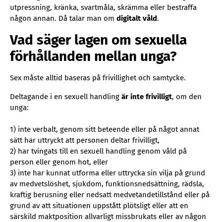
utpressning, kränka, svartmåla, skrämma eller bestraffa
någon annan. Då talar man om
digitalt våld
.
Vad säger lagen om sexuella
förhållanden mellan unga?
Sex måste alltid baseras på frivillighet och samtycke.
Deltagande i en sexuell handling
är inte frivilligt
, om den
unga:
1) inte verbalt, genom sitt beteende eller på något annat
sätt har uttryckt att personen deltar frivilligt,
2) har tvingats till en sexuell handling genom våld på
person eller genom hot, eller
3) inte har kunnat utforma eller uttrycka sin vilja på grund
av medvetslöshet, sjukdom, funktionsnedsättning, rädsla,
kraftig berusning eller nedsatt medvetandetillstånd eller på
grund av att situationen uppstått plötsligt eller att en
särskild maktposition allvarligt missbrukats eller av någon