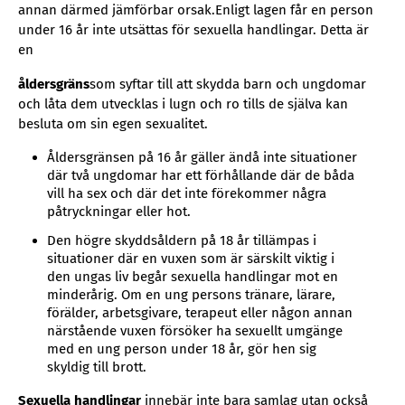
annan därmed jämförbar orsak.Enligt lagen får en person
under 16 år inte utsättas för sexuella handlingar. Detta är
en
åldersgräns
som syftar till att skydda barn och ungdomar
och låta dem utvecklas i lugn och ro tills de själva kan
besluta om sin egen sexualitet.
Åldersgränsen på 16 år gäller ändå inte situationer
där två ungdomar har ett förhållande där de båda
vill ha sex och där det inte förekommer några
påtryckningar eller hot.
Den högre skyddsåldern på 18 år tillämpas i
situationer där en vuxen som är särskilt viktig i
den ungas liv begår sexuella handlingar mot en
minderårig. Om en ung persons tränare, lärare,
förälder, arbetsgivare, terapeut eller någon annan
närstående vuxen försöker ha sexuellt umgänge
med en ung person under 18 år, gör hen sig
skyldig till brott.
Sexuella handlingar
innebär inte bara samlag utan också