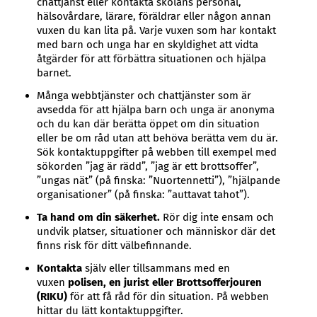
chattjänst eller kontakta skolans personal,
hälsovårdare, lärare, föräldrar eller någon annan
vuxen du kan lita på. Varje vuxen som har kontakt
med barn och unga har en skyldighet att vidta
åtgärder för att förbättra situationen och hjälpa
barnet.
Många webbtjänster och chattjänster som är
avsedda för att hjälpa barn och unga är anonyma
och du kan där berätta öppet om din situation
eller be om råd utan att behöva berätta vem du är.
Sök kontaktuppgifter på webben till exempel med
sökorden ”jag är rädd”, ”jag är ett brottsoffer”,
”ungas nät” (på finska: ”Nuortennetti”), ”hjälpande
organisationer” (på finska: ”auttavat tahot”).
Ta hand om din säkerhet.
Rör dig inte ensam och
undvik platser, situationer och människor där det
finns risk för ditt välbefinnande.
Kontakta
själv eller tillsammans med en
vuxen
polisen, en jurist eller Brottsofferjouren
(RIKU)
för att få råd för din situation. På webben
hittar du lätt kontaktuppgifter.