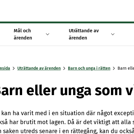
Mål och
Uträttande av
ärenden
ärenden
msida
Uträttande av ärenden
Barn och unga i rätten
Barn ell
arn eller unga som v
 kan ha varit med i en situation där något except
kså har brutit mot lagen. Då är det viktigt att al
 saken utreds senare i en rättegång, kan du ocks