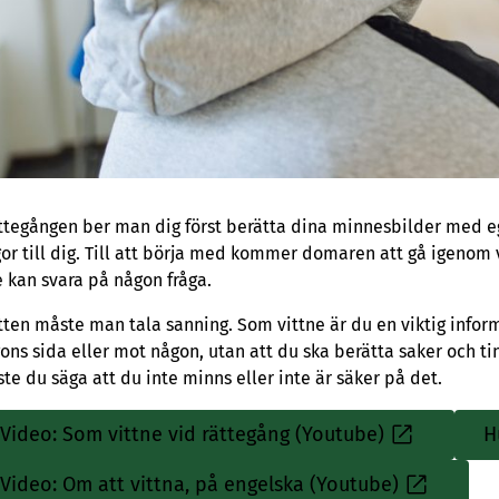
ättegången ber man dig först berätta dina minnesbilder med eg
gor till dig. Till att börja med kommer domaren att gå igenom
e kan svara på någon fråga.
ätten måste man tala sanning. Som vittne är du en viktig infor
ons sida eller mot någon, utan att du ska berätta saker och 
te du säga att du inte minns eller inte är säker på det.
Video: Som vittne vid rättegång (Youtube)
H
Sisäinen
linkki
Video: Om att vittna, på engelska (Youtube)
Sisäinen