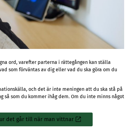
na ord, varefter parterna i rättegången kan ställa
 vad som förväntas av dig eller vad du ska göra om du
mationskälla, och det är inte meningen att du ska stå på
ting så som du kommer ihåg dem. Om du inte minns något
ur det går till när man vittnar
Sisäinen
linkki