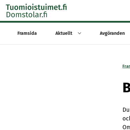
Skip to content -saavutettavuusohje
Framsida
Aktuellt
Avgöranden
Fra
B
Du
oc
Om