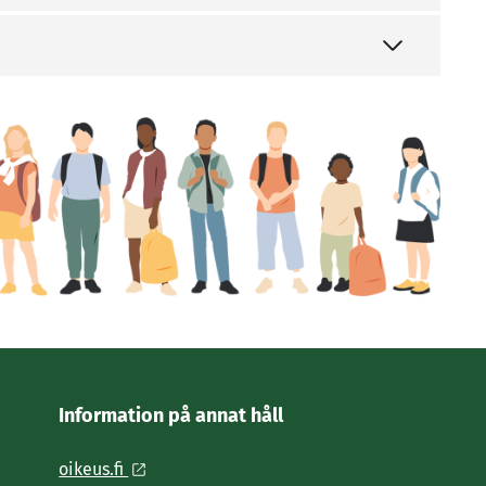
Information på annat håll
oikeus.fi