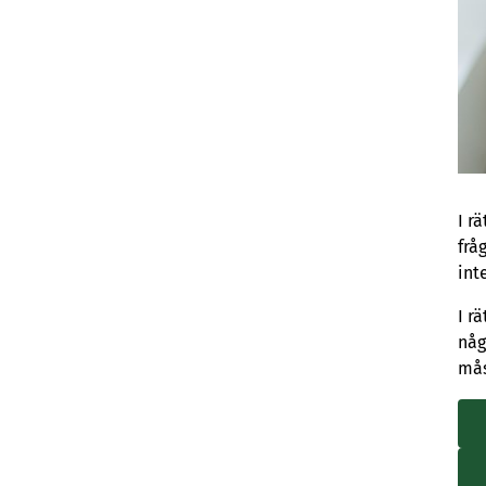
I r
frå
int
I r
någ
mås