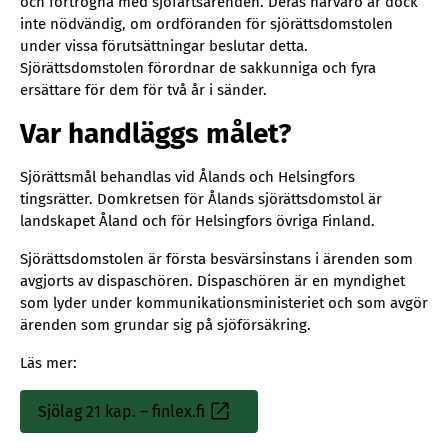
och förtrogna med sjöfartsärenden. Deras närvaro är dock
inte nödvändig, om ordföranden för sjörättsdomstolen
under vissa förutsättningar beslutar detta.
Sjörättsdomstolen förordnar de sakkunniga och fyra
ersättare för dem för två år i sänder.
Var handläggs målet?
Sjörättsmål behandlas vid Ålands och Helsingfors
tingsrätter. Domkretsen för Ålands sjörättsdomstol är
landskapet Åland och för Helsingfors övriga Finland.
Sjörättsdomstolen är första besvärsinstans i ärenden som
avgjorts av dispaschören. Dispaschören är en myndighet
som lyder under kommunikationsministeriet och som avgör
ärenden som grundar sig på sjöförsäkring.
Läs mer:
Sjölag 21 kap. – finlex.fi
Sisäinen
linkki