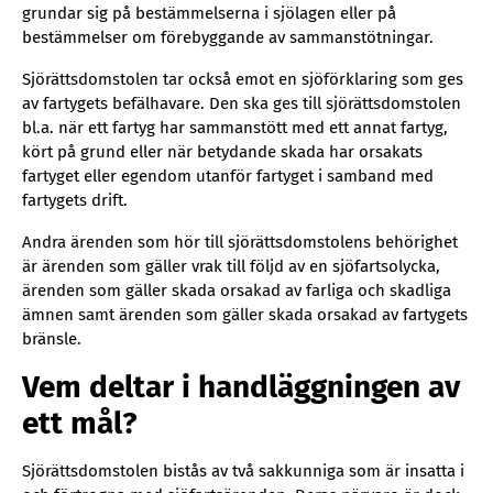
grundar sig på bestämmelserna i sjölagen eller på
bestämmelser om förebyggande av sammanstötningar.
Sjörättsdomstolen tar också emot en sjöförklaring som ges
av fartygets befälhavare. Den ska ges till sjörättsdomstolen
bl.a. när ett fartyg har sammanstött med ett annat fartyg,
kört på grund eller när betydande skada har orsakats
fartyget eller egendom utanför fartyget i samband med
fartygets drift.
Andra ärenden som hör till sjörättsdomstolens behörighet
är ärenden som gäller vrak till följd av en sjöfartsolycka,
ärenden som gäller skada orsakad av farliga och skadliga
ämnen samt ärenden som gäller skada orsakad av fartygets
bränsle.
Vem deltar i handläggningen av
ett mål?
Sjörättsdomstolen bistås av två sakkunniga som är insatta i