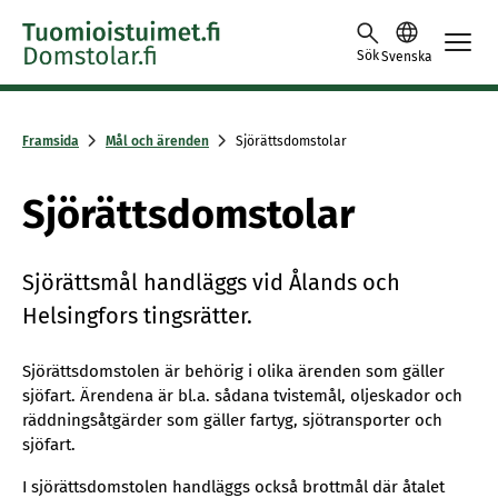
Skip to content -saavutettavuusohje
Sök
Svenska
Framsida
Mål och ärenden
Sjörättsdomstolar
Sjörättsdomstolar
Sjörättsmål handläggs vid Ålands och
Helsingfors tingsrätter.
Sjörättsdomstolen är behörig i olika ärenden som gäller
sjöfart. Ärendena är bl.a. sådana tvistemål, oljeskador och
räddningsåtgärder som gäller fartyg, sjötransporter och
sjöfart.
I sjörättsdomstolen handläggs också brottmål där åtalet