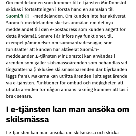
n
Om meddelanden som kommer till e-tjänsten MinDomstol
skickas i fortsättningen i första hand en anmälan till
e
Suomi.fi
-meddelanden. Om kunden inte har aktiverat
n
Suomi.fi-meddelanden skickas anmälan om det nya
l
meddelandet till den e-postadress som kunden angett för
i
detta ändamål. Senare i år införs nya funktioner, till
n
exempel påminnelser om sammanträdesdagar, som
k
förutsätter att kunden har aktiverat Suomi.fi-
k
meddelanden.E-tjänsten MinDomstol kan användas i
i
ärenden som gäller skilsmässoärenden som behandlas vid
tingsrätterna (inklusive skilsmässoärenden där biyrkanden
läggs fram). Makarna kan uträtta ärenden i sitt eget ärende
via e-tjänsten. Funktioner för ombud och möjligheten att
uträtta ärenden för någon annans räkning kommer att tas i
bruk senare.
I e-tjänsten kan man ansöka om
skilsmässa
I e-tjänsten kan man ansöka om skilsmässa och skicka