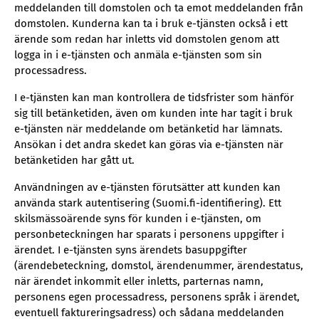
meddelanden till domstolen och ta emot meddelanden från
domstolen. Kunderna kan ta i bruk e-tjänsten också i ett
ärende som redan har inletts vid domstolen genom att
logga in i e-tjänsten och anmäla e-tjänsten som sin
processadress.
I e-tjänsten kan man kontrollera de tidsfrister som hänför
sig till betänketiden, även om kunden inte har tagit i bruk
e-tjänsten när meddelande om betänketid har lämnats.
Ansökan i det andra skedet kan göras via e-tjänsten när
betänketiden har gått ut.
Användningen av e-tjänsten förutsätter att kunden kan
använda stark autentisering (Suomi.fi-identifiering). Ett
skilsmässoärende syns för kunden i e-tjänsten, om
personbeteckningen har sparats i personens uppgifter i
ärendet. I e-tjänsten syns ärendets basuppgifter
(ärendebeteckning, domstol, ärendenummer, ärendestatus,
när ärendet inkommit eller inletts, parternas namn,
personens egen processadress, personens språk i ärendet,
eventuell faktureringsadress) och sådana meddelanden