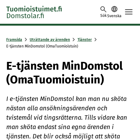
Skip to content -saavutettavuusohje
Sök
Svenska
Framsida
Uträttande av ärenden
Tjänster
E-tjänsten MinDomstol (OmaTuomioistuin)
E-tjänsten MinDomstol
(OmaTuomioistuin)
I e-tjänsten MinDomstol kan man nu sköta
nästan alla ansökningsärenden och
tvistemål vid tingsrätterna. Tills vidare kan
man sköta endast sina egna ärenden i
tjänsten. Det blir också möjligt att sköta