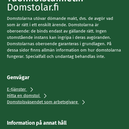
i
n
k
n
l
i
k
i
Domstolarna utövar dömande makt, dvs. de avgör vad
k
n
som är rätt i ett enskilt ärende. Domstolarna är
i
k
oberoende: de binds endast av gällande rätt. Ingen
k
utomstående instans kan ingripa i deras avgöranden.
Domstolarnas oberoende garanteras i grundlagen. På
i
dessa sidor finns allmän information om hur domstolarna
fungerar. Specialfall och undantag behandlas inte.
Genvägar
E-tjänster
Hitta en domstol
Domstolsväsendet som arbetsgivare
Information på annat håll