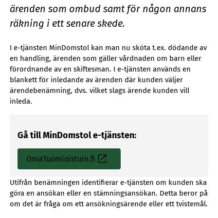
ärenden som ombud samt för någon annans
räkning i ett senare skede.
I e-tjänsten MinDomstol kan man nu sköta t.ex. dödande av
en handling, ärenden som gäller vårdnaden om barn eller
förordnande av en skiftesman. I e-tjänsten används en
blankett för inledande av ärenden där kunden väljer
ärendebenämning, dvs. vilket slags ärende kunden vill
inleda.
Gå till MinDomstol e-tjänsten:
OmaTuomioistuin.fi
S
i
Utifrån benämningen identifierar e-tjänsten om kunden ska
s
göra en ansökan eller en stämningsansökan. Detta beror på
ä
om det är fråga om ett ansökningsärende eller ett tvistemål.
i