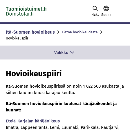
Skip to content -saavutettavuusohje
Haku
Suomi
Itä-Suomen hovioikeus
Tietoa hovioikeudesta
Hovioikeuspiiri
Valikko
Hovioikeuspiiri
Itä-Suomen hovioikeuspiirissä on noin 1 022 500 asukasta ja
siihen kuuluu kuusi käräjäoikeutta.
Itä-Suomen hovioikeuspiirin kuuluvat käräjäoikeudet ja
kunnat:
Etelä-Karjalan käräjäoikeus
Imatra, Lappeenranta, Lemi, Luumäki, Parikkala, Rautjärvi,