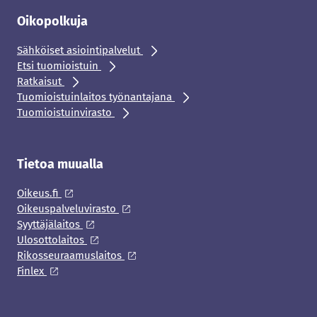
Oikopolkuja
Sähköiset asiointipalvelut
Etsi tuomioistuin
Ratkaisut
Tuomioistuinlaitos työnantajana
Tuomioistuinvirasto
Tietoa muualla
Oikeus.fi
Oikeuspalveluvirasto
Syyttäjälaitos
Ulosottolaitos
Rikosseuraamuslaitos
Finlex