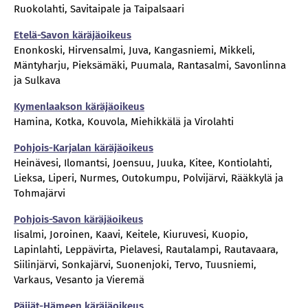
Ruokolahti, Savitaipale ja Taipalsaari
Etelä-Savon käräjäoikeus
Enonkoski, Hirvensalmi, Juva, Kangasniemi, Mikkeli,
Mäntyharju, Pieksämäki, Puumala, Rantasalmi, Savonlinna
ja Sulkava
Kymenlaakson käräjäoikeus
Hamina, Kotka, Kouvola, Miehikkälä ja Virolahti
Pohjois-Karjalan käräjäoikeus
Heinävesi, Ilomantsi, Joensuu, Juuka, Kitee, Kontiolahti,
Lieksa, Liperi, Nurmes, Outokumpu, Polvijärvi, Rääkkylä ja
Tohmajärvi
Pohjois-Savon käräjäoikeus
Iisalmi, Joroinen, Kaavi, Keitele, Kiuruvesi, Kuopio,
Lapinlahti, Leppävirta, Pielavesi, Rautalampi, Rautavaara,
Siilinjärvi, Sonkajärvi, Suonenjoki, Tervo, Tuusniemi,
Varkaus, Vesanto ja Vieremä
Päijät-Hämeen käräjäoikeus