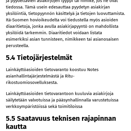
ja pyydettävien asiakirjojen tyyppi tai nimike, jos ne ovat
tiedossa. Tämä usein edesauttaa pyydetyn asiakirjan
yksilöintiä, tietopyynnön käsittelyä ja tietojen luovuttamista.
Itä-Suomen hovioikeudelta voi tiedustella myös asioiden
diaaritietoja, jonka avulla asiakirjapyyntö on mahdollista
yksilöidä tarkemmin. Diaaritiedot voidaan listata
esimerkiksi asian tunnisteen, nimikkeen tai asianosaisen
perusteella.
5.4 Tietojärjestelmät
Lainkäyttöasioiden tietovaranto koostuu Notes
asianhallintajärjestelmästä ja Ritu-
rikostuomiosovelluksesta.
Lainkäyttöasioiden tietovarantoon kuuluvia asiakirjoja
säilytetään valvotuissa ja pääsynhallinnalla varustetuissa
verkkoympäristöissä sekä toimitiloissa
5.5 Saatavuus teknisen rajapinnan
kautta