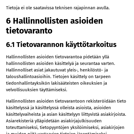
‍Tietoja ei ole saatavissa teknisen rajapinnan avulla.
6 Hallinnollisten asioiden
tietovaranto
6.1 Tietovarannon käyttötarkoitus
Hallinnollisten asioiden tietovarantoa pidetään yllä
hallinnollisten asioiden käsittelyä ja seurantaa varten.
Hallinnolliset asiat jakautuvat yleis-, henkilöstö- ja
taloushallintoasioihin. Tietojen käsittely on tarpeen
tiedonhallintayksikön lakisääteisten oikeuksien ja
velvollisuuksien täyttämiseksi.
Hallinnollisten asioiden tietovarantoon rekisteröidään tieto
käsittelyssä ja käsittelyssä olleista asioista, asioiden
käsittelyvaiheista ja asian käsittelyyn liittyvistä asiakirjoista.
Asiarekisteriä ylläpidetään asiakirjajulkisuuden
toteuttamiseksi, tietopyyntöjen yksilöimiseksi, asiakirjojen