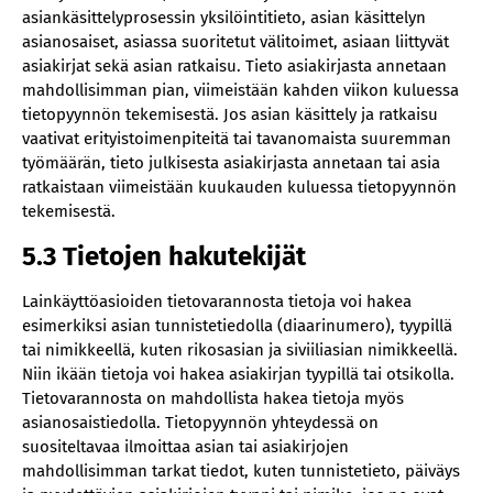
asiankäsittelyprosessin yksilöintitieto, asian käsittelyn
asianosaiset, asiassa suoritetut välitoimet, asiaan liittyvät
asiakirjat sekä asian ratkaisu. Tieto asiakirjasta annetaan
mahdollisimman pian, viimeistään kahden viikon kuluessa
tietopyynnön tekemisestä. Jos asian käsittely ja ratkaisu
vaativat erityistoimenpiteitä tai tavanomaista suuremman
työmäärän, tieto julkisesta asiakirjasta annetaan tai asia
ratkaistaan viimeistään kuukauden kuluessa tietopyynnön
tekemisestä.
5.3 Tietojen hakutekijät
‍Lainkäyttöasioiden tietovarannosta tietoja voi hakea
esimerkiksi asian tunnistetiedolla (diaarinumero), tyypillä
tai nimikkeellä, kuten rikosasian ja siviiliasian nimikkeellä.
Niin ikään tietoja voi hakea asiakirjan tyypillä tai otsikolla.
Tietovarannosta on mahdollista hakea tietoja myös
asianosaistiedolla. Tietopyynnön yhteydessä on
suositeltavaa ilmoittaa asian tai asiakirjojen
mahdollisimman tarkat tiedot, kuten tunnistetieto, päiväys