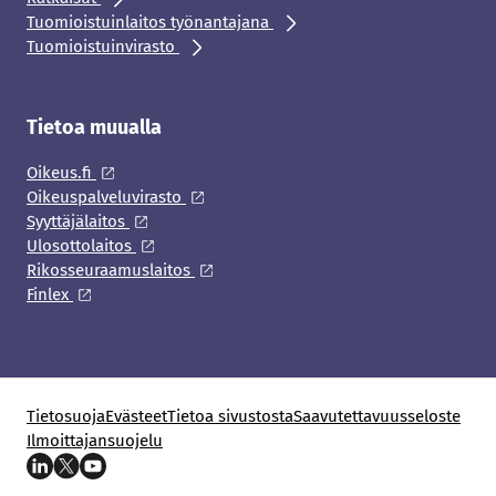
Tuomioistuinlaitos työnantajana
Tuomioistuinvirasto
Tietoa muualla
Oikeus.fi
Oikeuspalveluvirasto
Syyttäjälaitos
Ulosottolaitos
Rikosseuraamuslaitos
Finlex
Tietosuoja
Evästeet
Tietoa sivustosta
Saavutettavuusseloste
Ilmoittajansuojelu