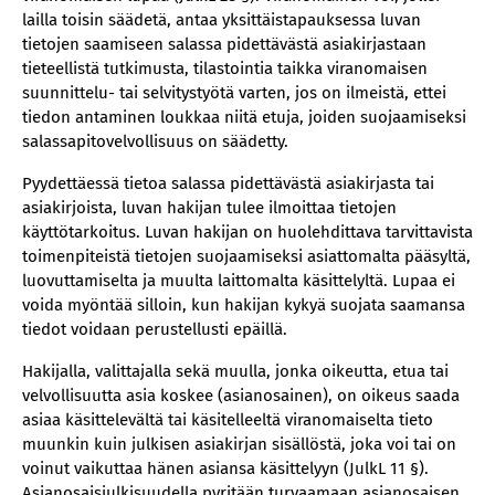
lailla toisin säädetä, antaa yksittäistapauksessa luvan
tietojen saamiseen salassa pidettävästä asiakirjastaan
tieteellistä tutkimusta, tilastointia taikka viranomaisen
suunnittelu- tai selvitystyötä varten, jos on ilmeistä, ettei
tiedon antaminen loukkaa niitä etuja, joiden suojaamiseksi
salassapitovelvollisuus on säädetty.
Pyydettäessä tietoa salassa pidettävästä asiakirjasta tai
asiakirjoista, luvan hakijan tulee ilmoittaa tietojen
käyttötarkoitus. Luvan hakijan on huolehdittava tarvittavista
toimenpiteistä tietojen suojaamiseksi asiattomalta pääsyltä,
luovuttamiselta ja muulta laittomalta käsittelyltä. Lupaa ei
voida myöntää silloin, kun hakijan kykyä suojata saamansa
tiedot voidaan perustellusti epäillä.
Hakijalla, valittajalla sekä muulla, jonka oikeutta, etua tai
velvollisuutta asia koskee (asianosainen), on oikeus saada
asiaa käsittelevältä tai käsitelleeltä viranomaiselta tieto
muunkin kuin julkisen asiakirjan sisällöstä, joka voi tai on
voinut vaikuttaa hänen asiansa käsittelyyn (JulkL 11 §).
Asianosaisjulkisuudella pyritään turvaamaan asianosaisen