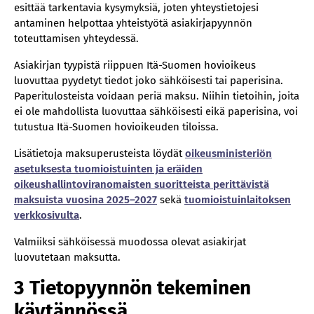
esittää tarkentavia kysymyksiä, joten yhteystietojesi
antaminen helpottaa yhteistyötä asiakirjapyynnön
toteuttamisen yhteydessä.
Asiakirjan tyypistä riippuen Itä-Suomen hovioikeus
luovuttaa pyydetyt tiedot joko sähköisesti tai paperisina.
Paperitulosteista voidaan periä maksu. Niihin tietoihin, joita
ei ole mahdollista luovuttaa sähköisesti eikä paperisina, voi
tutustua Itä-Suomen hovioikeuden tiloissa.
Lisätietoja maksuperusteista löydät
oikeusministeriön
asetuksesta tuomioistuinten ja eräiden
oikeushallintoviranomaisten suoritteista perittävistä
maksuista vuosina 2025–2027
sekä
tuomioistuinlaitoksen
verkkosivulta
.
Valmiiksi sähköisessä muodossa olevat asiakirjat
luovutetaan maksutta.
3 Tietopyynnön tekeminen
käytännössä