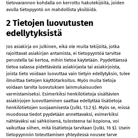
tietovarannon kohdalla on kerrottu hakutekijöitä, joiden
avulla tietopyyntö on mahdollista yksilöidä.
2 Tietojen luovutusten
edellytyksistä
‍Jos asiakirja on julkinen, eikä ole muita tekijöitä, jotka
rajoittavat asiakirjan antamista, ei tietopyyntöä tarvitse
perustella tai kertoa, mihin tietoa käytetään. Pyydettäessä
tietoa salassa pidettävästä asiakirjasta tai asiakirjoista,
joista tieto voidaan luovuttaa vain tietyin edellytyksin, tulee
ilmoittaa tietojen käyttötarkoitus. Myös muita tietoja
voidaan tarvita luovutuksen lainmukaisuuden
varmistamiseksi. Esimerkiksi henkilötietoja sisältävien
asiakirjojen luovuttaminen saattaa edellyttää lisätietoja
henkilötietojen suojaamisesta (JulkL 13.2 §). Myös se, missä
muodossa tiedot pyydetään annettavaksi, esimerkiksi
nähtäväksi vai sähköisenä, tulosteena tai kopiona, voi
vaikuttaa siihen, mitä lisätietoja tarvitaan (JulkL 16 §). Usein
tietopyynnön toteuttamisen yhteydessä nousee tarve