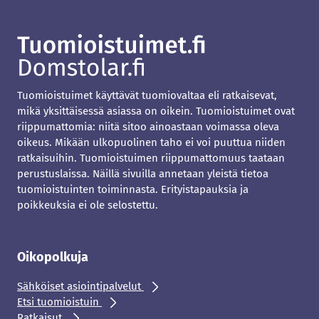
Tuomioistuimet käyttävät tuomiovaltaa eli ratkaisevat,
mikä yksittäisessä asiassa on oikein. Tuomioistuimet ovat
riippumattomia: niitä sitoo ainoastaan voimassa oleva
oikeus. Mikään ulkopuolinen taho ei voi puuttua niiden
ratkaisuihin. Tuomioistuimen riippumattomuus taataan
perustuslaissa. Näillä sivuilla annetaan yleistä tietoa
tuomioistuinten toiminnasta. Erityistapauksia ja
poikkeuksia ei ole selostettu.
Oikopolkuja
Sähköiset asiointipalvelut
Etsi tuomioistuin
Ratkaisut