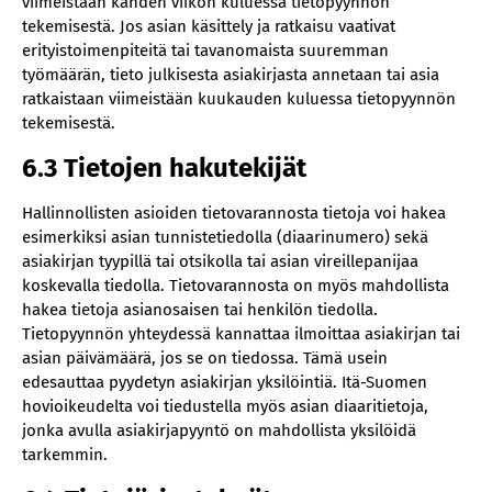
viimeistään kahden viikon kuluessa tietopyynnön
tekemisestä. Jos asian käsittely ja ratkaisu vaativat
erityistoimenpiteitä tai tavanomaista suuremman
työmäärän, tieto julkisesta asiakirjasta annetaan tai asia
ratkaistaan viimeistään kuukauden kuluessa tietopyynnön
tekemisestä.
6.3 Tietojen hakutekijät
Hallinnollisten asioiden tietovarannosta tietoja voi hakea
esimerkiksi asian tunnistetiedolla (diaarinumero) sekä
asiakirjan tyypillä tai otsikolla tai asian vireillepanijaa
koskevalla tiedolla. Tietovarannosta on myös mahdollista
hakea tietoja asianosaisen tai henkilön tiedolla.
Tietopyynnön yhteydessä kannattaa ilmoittaa asiakirjan tai
asian päivämäärä, jos se on tiedossa. Tämä usein
edesauttaa pyydetyn asiakirjan yksilöintiä. Itä-Suomen
hovioikeudelta voi tiedustella myös asian diaaritietoja,
jonka avulla asiakirjapyyntö on mahdollista yksilöidä
tarkemmin.