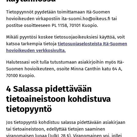
Tietopyynnöt pyydetään toimittamaan Itä-Suomen
hovioikeuden virkapostiin ita-suomi.ho@oikeus.fi tai
postitse osoitteeseen PL 1158, 70101 Kuopio.
Mikäli pyyntösi koskee tietosuojaoikeuksiesi käyttöä, voit
katsoa tarkempia tietoja
tietosuojaselosteista Itä-Suomen
hovioikeuden verkkosivulta.
Halutessasi voit tulla tutustumaan asiakirjoihin myös Itä-
Suomen hovioikeuteen, osoite Minna Canthin katu 64 A,
70100 Kuopio.
4 Salassa pidettävään
tietoaineistoon kohdistuva
tietopyyntö
Jos tietopyyntö kohdistuu salassa pidettävään asiakirjaan
tai tietoaineistoon, edellyttää tietojen saaminen
viranomaisen lupaa (JulkL 28 §). Viranomainen voi, jollei