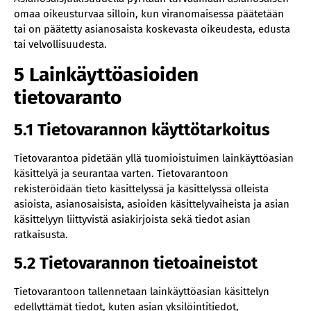
omaa oikeusturvaa silloin, kun viranomaisessa päätetään
tai on päätetty asianosaista koskevasta oikeudesta, edusta
tai velvollisuudesta.
5 Lainkäyttöasioiden
tietovaranto
5.1 Tietovarannon käyttötarkoitus
Tietovarantoa pidetään yllä tuomioistuimen lainkäyttöasian
käsittelyä ja seurantaa varten. Tietovarantoon
rekisteröidään tieto käsittelyssä ja käsittelyssä olleista
asioista, asianosaisista, asioiden käsittelyvaiheista ja asian
käsittelyyn liittyvistä asiakirjoista sekä tiedot asian
ratkaisusta.
5.2 Tietovarannon tietoaineistot
‍Tietovarantoon tallennetaan lainkäyttöasian käsittelyn
edellyttämät tiedot, kuten asian yksilöintitiedot,