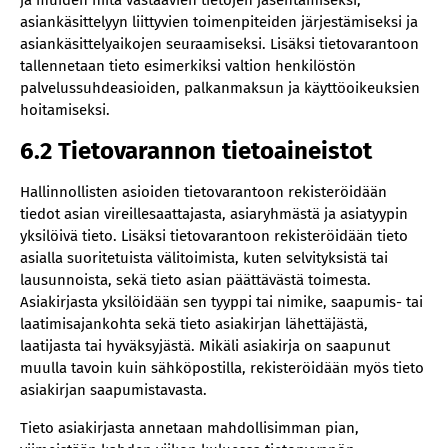
ja muiden niitä vastaavien tietojen jäsentämiseksi,
asiankäsittelyyn liittyvien toimenpiteiden järjestämiseksi ja
asiankäsittelyaikojen seuraamiseksi. Lisäksi tietovarantoon
tallennetaan tieto esimerkiksi valtion henkilöstön
palvelussuhdeasioiden, palkanmaksun ja käyttöoikeuksien
hoitamiseksi.
6.2 Tietovarannon tietoaineistot
Hallinnollisten asioiden tietovarantoon rekisteröidään
tiedot asian vireillesaattajasta, asiaryhmästä ja asiatyypin
yksilöivä tieto. Lisäksi tietovarantoon rekisteröidään tieto
asialla suoritetuista välitoimista, kuten selvityksistä tai
lausunnoista, sekä tieto asian päättävästä toimesta.
Asiakirjasta yksilöidään sen tyyppi tai nimike, saapumis- tai
laatimisajankohta sekä tieto asiakirjan lähettäjästä,
laatijasta tai hyväksyjästä. Mikäli asiakirja on saapunut
muulla tavoin kuin sähköpostilla, rekisteröidään myös tieto
asiakirjan saapumistavasta.
Tieto asiakirjasta annetaan mahdollisimman pian,