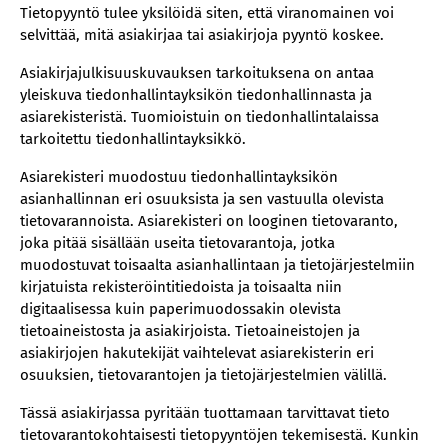
Tietopyyntö tulee yksilöidä siten, että viranomainen voi
selvittää, mitä asiakirjaa tai asiakirjoja pyyntö koskee.
Asiakirjajulkisuuskuvauksen tarkoituksena on antaa
yleiskuva tiedonhallintayksikön tiedonhallinnasta ja
asiarekisteristä. Tuomioistuin on tiedonhallintalaissa
tarkoitettu tiedonhallintayksikkö.
Asiarekisteri muodostuu tiedonhallintayksikön
asianhallinnan eri osuuksista ja sen vastuulla olevista
tietovarannoista. Asiarekisteri on looginen tietovaranto,
joka pitää sisällään useita tietovarantoja, jotka
muodostuvat toisaalta asianhallintaan ja tietojärjestelmiin
kirjatuista rekisteröintitiedoista ja toisaalta niin
digitaalisessa kuin paperimuodossakin olevista
tietoaineistosta ja asiakirjoista. Tietoaineistojen ja
asiakirjojen hakutekijät vaihtelevat asiarekisterin eri
osuuksien, tietovarantojen ja tietojärjestelmien välillä.
Tässä asiakirjassa pyritään tuottamaan tarvittavat tieto
tietovarantokohtaisesti tietopyyntöjen tekemisestä. Kunkin