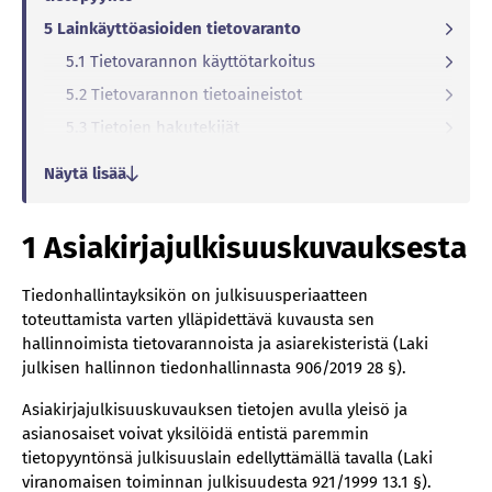
5 Lainkäyttöasioiden tietovaranto
5.1 Tietovarannon käyttötarkoitus
5.2 Tietovarannon tietoaineistot
5.3 Tietojen hakutekijät
5.4 Tietojärjestelmät
Näytä lisää
5.5 Saatavuus teknisen rajapinnan kautta
6 Hallinnollisten asioiden tietovaranto
1 Asiakirjajulkisuuskuvauksesta
6.1 Tietovarannon käyttötarkoitus
6.2 Tietovarannon tietoaineistot
Tiedonhallintayksikön on julkisuusperiaatteen
toteuttamista varten ylläpidettävä kuvausta sen
6.3 Tietojen hakutekijät
hallinnoimista tietovarannoista ja asiarekisteristä (Laki
6.4 Tietojärjestelmät
julkisen hallinnon tiedonhallinnasta 906/2019 28 §).
6.5 Saatavuus teknisen rajapinnan kautta
Asiakirjajulkisuuskuvauksen tietojen avulla yleisö ja
asianosaiset voivat yksilöidä entistä paremmin
tietopyyntönsä julkisuuslain edellyttämällä tavalla (Laki
viranomaisen toiminnan julkisuudesta 921/1999 13.1 §).