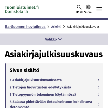
Skip to content -saavutettavuusohje
Haku
Suomi
Itä-Suomen hovioikeus
Asiointi
Asiakirjajulkisuuskuvaus
Valikko
Asiakirjajulkisuuskuvaus
Sivun sisältö
1 Asiakirjajulkisuuskuvauksesta
2 Tietojen luovutusten edellytyksistä
3 Tietopyynnön tekeminen käytännössä
4 Salassa pidettävään tietoaineistoon kohdistuva
tietopyyntö