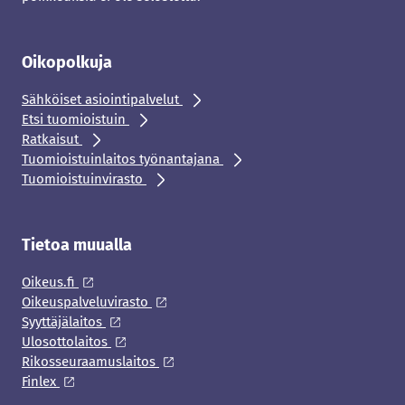
Oikopolkuja
Sähköiset asiointipalvelut
Etsi tuomioistuin
Ratkaisut
Tuomioistuinlaitos työnantajana
Tuomioistuinvirasto
Tietoa muualla
Oikeus.fi
Oikeuspalveluvirasto
Syyttäjälaitos
Ulosottolaitos
Rikosseuraamuslaitos
Finlex