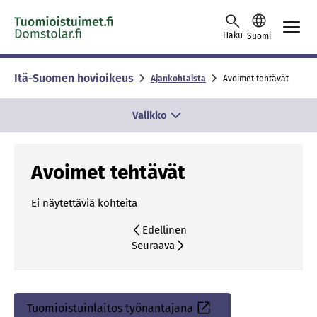
Skip to content -saavutettavuusohje
Haku
Suomi
Itä-Suomen hovioikeus
Ajankohtaista
Avoimet tehtävät
Valikko
Avoimet tehtävät
Ei näytettäviä kohteita
Edellinen
Seuraava
Tuomioistuinlaitos työnantajana
Sisäinen