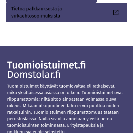
linkki
Tietoa palkkauksesta ja
Sisäinen
virkaehtosopimuksista
linkki
Tuomioistuimet käyttävät tuomiovaltaa eli ratkaisevat,
mikä yksittäisessä asiassa on oikein. Tuomioistuimet ovat
riippumattomia: niitä sitoo ainoastaan voimassa oleva
oikeus. Mikään ulkopuolinen taho ei voi puuttua niiden
ratkaisuihin. Tuomioistuimen riippumattomuus taataan
perustuslaissa. Näillä sivuilla annetaan yleistä tietoa
tuomioistuinten toiminnasta. Erityistapauksia ja
poikkeuksia ei ole selostettu.