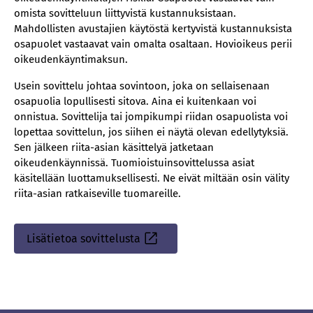
omista sovitteluun liittyvistä kustannuksistaan.
Mahdollisten avustajien käytöstä kertyvistä kustannuksista
osapuolet vastaavat vain omalta osaltaan. Hovioikeus perii
oikeudenkäyntimaksun.
Usein sovittelu johtaa sovintoon, joka on sellaisenaan
osapuolia lopullisesti sitova. Aina ei kuitenkaan voi
onnistua. Sovittelija tai jompikumpi riidan osapuolista voi
lopettaa sovittelun, jos siihen ei näytä olevan edellytyksiä.
Sen jälkeen riita-asian käsittelyä jatketaan
oikeudenkäynnissä. Tuomioistuinsovittelussa asiat
käsitellään luottamuksellisesti. Ne eivät miltään osin välity
riita-asian ratkaiseville tuomareille.
Lisätietoa sovittelusta
Sisäinen
linkki