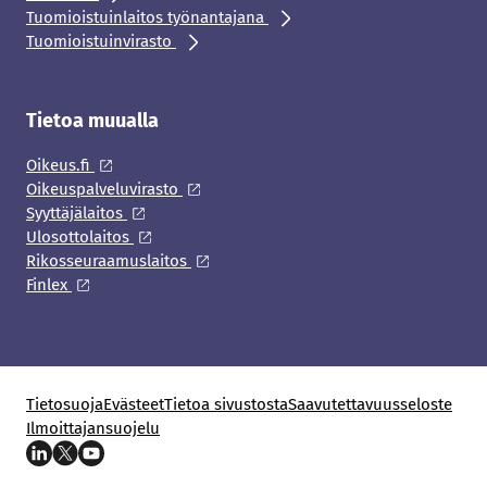
Tuomioistuinlaitos työnantajana
Tuomioistuinvirasto
Tietoa muualla
Oikeus.fi
Oikeuspalveluvirasto
Syyttäjälaitos
Ulosottolaitos
Rikosseuraamuslaitos
Finlex
Tietosuoja
Evästeet
Tietoa sivustosta
Saavutettavuusseloste
Ilmoittajansuojelu