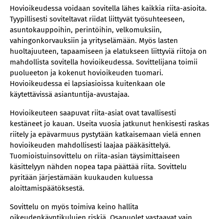
Hovioikeudessa voidaan sovitella lähes kaikkia riita-asioita.
Tyypillisesti soviteltavat riidat liittyvät työsuhteeseen,
asuntokauppoihin, perintöihin, velkomuksiin,
vahingonkorvauksiin ja yrityselämään. Myös lasten
huoltajuuteen, tapaamiseen ja elatukseen liittyviä riitoja on
mahdollista sovitella hovioikeudessa. Sovittelijana toimii
puolueeton ja kokenut hovioikeuden tuomari.
Hovioikeudessa ei lapsiasioissa kuitenkaan ole
käytettävissä asiantuntija-avustajaa.
Hovioikeuteen saapuvat riita-asiat ovat tavallisesti
kestäneet jo kauan. Useita vuosia jatkunut henkisesti raskas
riitely ja epävarmuus pystytään katkaisemaan vielä ennen
hovioikeuden mahdollisesti laajaa pääkäsittelyä.
Tuomioistuinsovittelu on riita-asian täysimittaiseen
käsittelyyn nähden nopea tapa päättää riita. Sovittelu
pyritään järjestämään kuukauden kuluessa
aloittamispäätöksestä.
Sovittelu on myös toimiva keino hallita
oikeudenkäyntikulujen riskiä. Osapuolet vastaavat vain