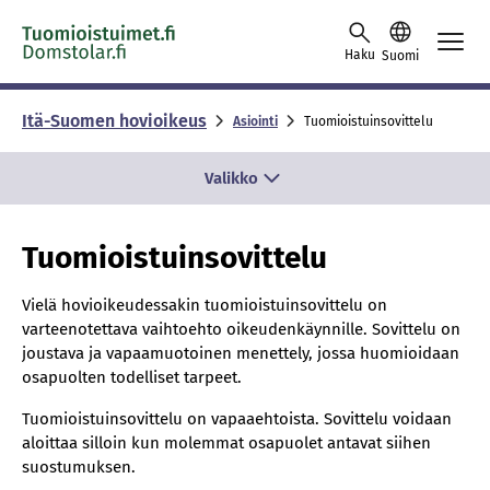
Skip to content -saavutettavuusohje
Haku
Suomi
Itä-Suomen hovioikeus
Asiointi
Tuomioistuinsovittelu
Valikko
Tuomioistuinsovittelu
Vielä hovioikeudessakin tuomioistuinsovittelu on
varteenotettava vaihtoehto oikeudenkäynnille. Sovittelu on
joustava ja vapaamuotoinen menettely, jossa huomioidaan
osapuolten todelliset tarpeet.
Tuomioistuinsovittelu on vapaaehtoista. Sovittelu voidaan
aloittaa silloin kun molemmat osapuolet antavat siihen
suostumuksen.