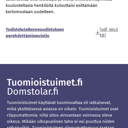
kuulusteltavia henkilöitä kutsuttaisi esittämään
kertomustaan uudelleen.
Todistelutallenneuudistuksen
[pdf, 464.0
KB]
perehdyttämismuistio
Tuomioistuimet käyttävät tuomiovaltaa eli ratkaisevat,
mikä yksittäisessä asiassa on oikein. Tuomioistuimet ovat
riippumattomia: niitä sitoo ainoastaan voimassa oleva
oikeus. Mikään ulkopuolinen taho ei voi puuttua niiden
ratkaisuihin. Tuomioistuimen riippumattomuus taataan