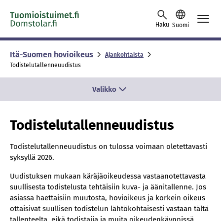
Skip to content -saavutettavuusohje
Haku
Suomi
Itä-Suomen hovioikeus
Ajankohtaista
Todistelutallenneuudistus
Valikko
Todistelutallenneuudistus
Todistelutallenneuudistus on tulossa voimaan oletettavasti
syksyllä 2026.
Uudistuksen mukaan käräjäoikeudessa vastaanotettavasta
suullisesta todistelusta tehtäisiin kuva- ja äänitallenne. Jos
asiassa haettaisiin muutosta, hovioikeus ja korkein oikeus
ottaisivat suullisen todistelun lähtökohtaisesti vastaan tältä
tallenteelta, eikä todistajia ja muita oikeudenkäynnissä