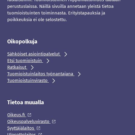
perustuslaissa. Näillä sivuilla annetaan yleistä tietoa
tuomioistuinten toiminnasta. Erityistapauksia ja
poikkeuksia ei ole selostettu.
Oikopolkuja
Sähköiset asiointipalvelut
Etsi tuomioistuin
Ratkaisut
Tuomioistuinlaitos työnantajana
Tuomioistuinvirasto
Tietoa muualla
Oikeus.fi
Oikeuspalveluvirasto
Syyttäjälaitos
Ulosottolaitos