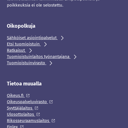
poikkeuksia ei ole selostettu.
Oikopolkuja
Sähköiset asiointipalvelut
Etsi tuomioistuin
Ratkaisut
Tuomioistuinlaitos työnantajana
Tuomioistuinvirasto
Tietoa muualla
Oikeus.fi
Oikeuspalveluvirasto
Syyttäjälaitos
Ulosottolaitos
Rikosseuraamuslaitos
Finlex