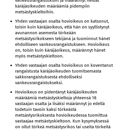
vankeusrangaistuksiin ja määrännyt heidät
käräjäoikeuden määräämiä pidempiin
metsästyskieltoihin.
Yhden vastaajan osalta hovioikeus on katsonut,
toisin kuin käräjäoikeus, että hän on syyllistynyt
avunannon asemesta törkeään
metsästysrikokseen tekijänä ja tuominnut hänet
ehdolliseen vankeusrangaistukseen. Hovioikeus
on, toisin kuin käräjäoikeus, määrännyt hänet
myös metsästyskieltoon.
Yhden vastaajan osalta hovioikeus on koventanut
rangaistusta käräjäoikeuden tuomitsemasta
sakkorangaistuksesta ehdolliseksi
vankeusrangaistukseksi.
Hovioikeus on pidentänyt käräjäoikeuden
määräämiä metsästyskieltoja yhteensä 18
vastaajan osalta ja lisäksi määrännyt jo edellä
todetuin tavoin kaksi törkeästä
metsästysrikoksesta hovioikeudessa tuomittua
vastaajaa metsästyskieltoon. Kun kysymyksessä
on ollut törkeä metsästysrikos tai useita törkeitä