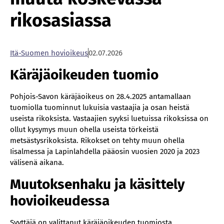
rikosasiassa
Itä-Suomen hovioikeus
02.07.2026
Käräjäoikeuden tuomio
Pohjois-Savon käräjäoikeus on 28.4.2025 antamallaan
tuomiolla tuominnut lukuisia vastaajia ja osan heistä
useista rikoksista. Vastaajien syyksi luetuissa rikoksissa on
ollut kysymys muun ohella useista törkeistä
metsästysrikoksista. Rikokset on tehty muun ohella
Iisalmessa ja Lapinlahdella pääosin vuosien 2020 ja 2023
välisenä aikana.
Muutoksenhaku ja käsittely
hovioikeudessa
Syyttäjä on valittanut käräjäoikeuden tuomiosta