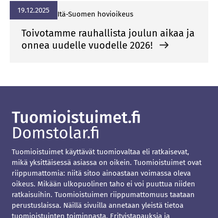
19.12.2025
Itä-Suomen hovioikeus
Toivotamme rauhallista joulun aikaa ja
onnea uudelle vuodelle 2026!
Tuomioistuimet käyttävät tuomiovaltaa eli ratkaisevat,
mikä yksittäisessä asiassa on oikein. Tuomioistuimet ovat
riippumattomia: niitä sitoo ainoastaan voimassa oleva
oikeus. Mikään ulkopuolinen taho ei voi puuttua niiden
ratkaisuihin. Tuomioistuimen riippumattomuus taataan
perustuslaissa. Näillä sivuilla annetaan yleistä tietoa
tuomioistuinten toiminnasta. Erityistapauksia ja