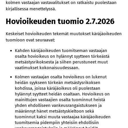
kolmen vastaajan vastavalitukset on ratkaistu puolestaan
kirjallisessa menettelyssä.
Hovioikeuden tuomio 2.7.2026
Keskeiset hovioikeuden tekemät muutokset käräjäoikeuden
tuomioon ovat seuraavat:
Kahden käräjäoikeuden tuomitseman vastaajan
osalta hovioikeus on hylännyt syytteen törkeästä
metsästysrikoksesta ja siihen perustuneet muut
vaatimukset kokonaisuudessaan.
Kolmen vastaajan osalta hovioikeus on lukenut
heidän syykseen törkeän metsästysrikoksen
kohdissa, joissa käräjäoikeus oli puolestaan
hylännyt syytteet heidän osaltaan. Hovioikeus on
mainittujen vastaajien osalta tuominnut heistä
yhden ehdolliseen vankeusrangaistukseen ja
määrännyt hänet metsästyskieltoon sekä
tuominnut kaksi muuta vastaajaa käräjäoikeuden
tuomitsemia pidempiin yhteisiin ehdollisiin