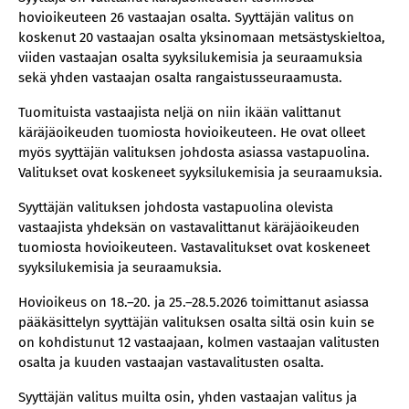
hovioikeuteen 26 vastaajan osalta. Syyttäjän valitus on
koskenut 20 vastaajan osalta yksinomaan metsästyskieltoa,
viiden vastaajan osalta syyksilukemisia ja seuraamuksia
sekä yhden vastaajan osalta rangaistusseuraamusta.
Tuomituista vastaajista neljä on niin ikään valittanut
käräjäoikeuden tuomiosta hovioikeuteen. He ovat olleet
myös syyttäjän valituksen johdosta asiassa vastapuolina.
Valitukset ovat koskeneet syyksilukemisia ja seuraamuksia.
Syyttäjän valituksen johdosta vastapuolina olevista
vastaajista yhdeksän on vastavalittanut käräjäoikeuden
tuomiosta hovioikeuteen. Vastavalitukset ovat koskeneet
syyksilukemisia ja seuraamuksia.
Hovioikeus on 18.–20. ja 25.–28.5.2026 toimittanut asiassa
pääkäsittelyn syyttäjän valituksen osalta siltä osin kuin se
on kohdistunut 12 vastaajaan, kolmen vastaajan valitusten
osalta ja kuuden vastaajan vastavalitusten osalta.
Syyttäjän valitus muilta osin, yhden vastaajan valitus ja