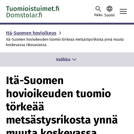
Skip to content -saavutettavuusohje
Haku
Suomi
Itä-Suomen hovioikeus
Itä-Suomen hovioikeuden tuomio törkeää metsästysrikosta ynnä muuta
koskevassa rikosasiassa
Valikko
Itä-Suomen
hovioikeuden tuomio
törkeää
metsästysrikosta ynnä
muuta koskevassa