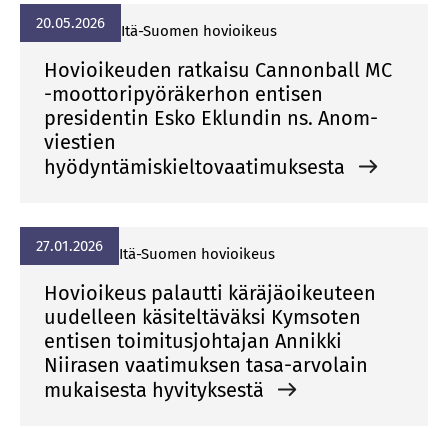
20.05.2026
Itä-Suomen hovioikeus
Hovioikeuden ratkaisu Cannonball MC
-moottoripyöräkerhon entisen
presidentin Esko Eklundin ns. Anom-
viestien
hyödyntämiskieltovaatimuksesta
27.01.2026
Itä-Suomen hovioikeus
Hovioikeus palautti käräjäoikeuteen
uudelleen käsiteltäväksi Kymsoten
entisen toimitusjohtajan Annikki
Niirasen vaatimuksen tasa-arvolain
mukaisesta hyvityksestä