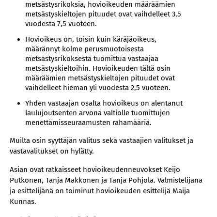
metsästysrikoksia, hovioikeuden määräämien
metsästyskieltojen pituudet ovat vaihdelleet 3,5
vuodesta 7,5 vuoteen.
Hovioikeus on, toisin kuin käräjäoikeus,
määrännyt kolme perusmuotoisesta
metsästysrikoksesta tuomittua vastaajaa
metsästyskieltoihin. Hovioikeuden tältä osin
määräämien metsästyskieltojen pituudet ovat
vaihdelleet hieman yli vuodesta 2,5 vuoteen.
Yhden vastaajan osalta hovioikeus on alentanut
laulujoutsenten arvona valtiolle tuomittujen
menettämisseuraamusten rahamääriä.
Muilta osin syyttäjän valitus sekä vastaajien valitukset ja
vastavalitukset on hylätty.
Asian ovat ratkaisseet hovioikeudenneuvokset Keijo
Putkonen, Tanja Makkonen ja Tanja Pohjola. Valmistelijana
ja esittelijänä on toiminut hovioikeuden esittelijä Maija
Kunnas.