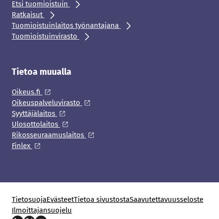
Etsi tuomioistuin
Ratkaisut
Tuomioistuinlaitos työnantajana
Tuomioistuinvirasto
Tietoa muualla
Oikeus.fi
Oikeuspalveluvirasto
Syyttäjälaitos
Ulosottolaitos
Rikosseuraamuslaitos
Finlex
Tietosuoja
Evästeet
Tietoa sivustosta
Saavutettavuusseloste
Ilmoittajansuojelu