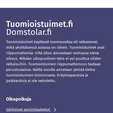
Tuomioistuimet käyttävät tuomiovaltaa eli ratkaisevat,
mikä yksittäisessä asiassa on oikein. Tuomioistuimet ovat
riippumattomia: niitä sitoo ainoastaan voimassa oleva
oikeus. Mikään ulkopuolinen taho ei voi puuttua niiden
ratkaisuihin. Tuomioistuimen riippumattomuus taataan
perustuslaissa. Näillä sivuilla annetaan yleistä tietoa
tuomioistuinten toiminnasta. Erityistapauksia ja
poikkeuksia ei ole selostettu.
Oikopolkuja
Sähköiset asiointipalvelut