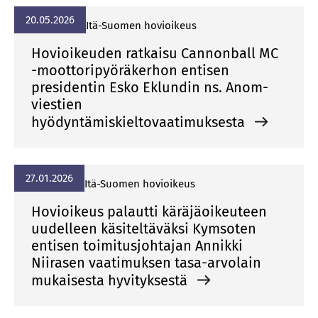
20.05.2026
Itä-Suomen hovioikeus
Hovioikeuden ratkaisu Cannonball MC
-moottoripyöräkerhon entisen
presidentin Esko Eklundin ns. Anom-
viestien
hyödyntämiskieltovaatimuksesta
27.01.2026
Itä-Suomen hovioikeus
Hovioikeus palautti käräjäoikeuteen
uudelleen käsiteltäväksi Kymsoten
entisen toimitusjohtajan Annikki
Niirasen vaatimuksen tasa-arvolain
mukaisesta hyvityksestä