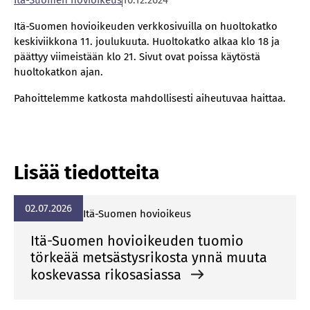
Itä-Suomen hovioikeus
10.12.2024
Itä-Suomen hovioikeuden verkkosivuilla on huoltokatko
keskiviikkona 11. joulukuuta. Huoltokatko alkaa klo 18 ja
päättyy viimeistään klo 21. Sivut ovat poissa käytöstä
huoltokatkon ajan.
Pahoittelemme katkosta mahdollisesti aiheutuvaa haittaa.
Lisää tiedotteita
02.07.2026
Itä-Suomen hovioikeus
Itä-Suomen hovioikeuden tuomio
törkeää metsästysrikosta ynnä muuta
koskevassa rikosasiassa