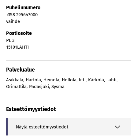
Puhelinnumero
+358 295647000
vaihde
Postiosoite
PL 3
15101
LAHTI
Palvelualue
Asikkala
,
Hartola
,
Heinola
,
Hollola
,
Iitti
,
Kärkölä
,
Lahti
,
Orimattila
,
Padasjoki
,
Sysmä
Esteettömyystiedot
Näytä esteettömyystiedot