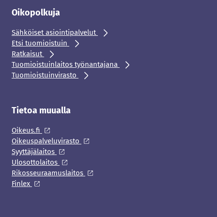
Oikopolkuja
Sähköiset asiointipalvelut
Etsi tuomioistuin
Ratkaisut
Tuomioistuinlaitos työnantajana
Tuomioistuinvirasto
Tietoa muualla
Oikeus.fi
Oikeuspalveluvirasto
Syyttäjälaitos
Ulosottolaitos
Rikosseuraamuslaitos
Finlex