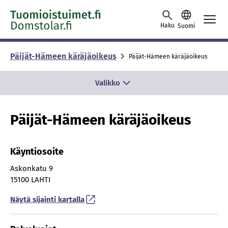
Skip to content -saavutettavuusohje
Haku
Suomi
Päijät-Hämeen käräjäoikeus
Päijät-Hämeen käräjäoikeus
Valikko
Päijät-Hämeen käräjäoikeus
Käyntiosoite
Askonkatu 9
15100 LAHTI
Näytä sijainti kartalla