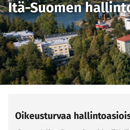
Itä-Suomen hallint
Oikeusturvaa hallintoasioi