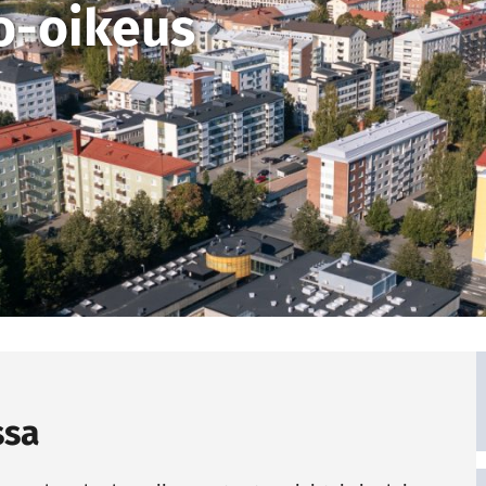
o-oikeus
ssa