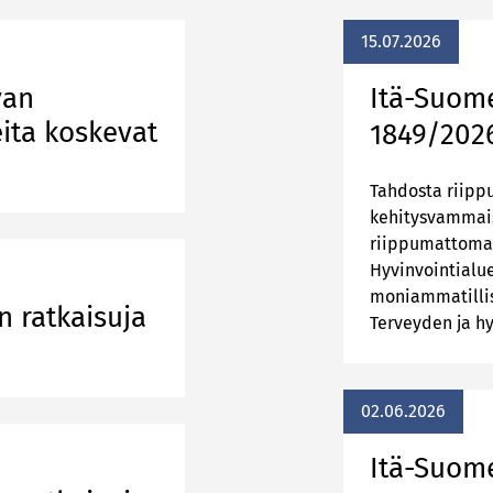
15.07.2026
van
Itä-Suom
eita koskevat
1849/202
Tahdosta riippu
kehitysvammais
riippumattoman
Hyvinvointialu
moniammatillis
 ratkaisuja
Terveyden ja hy
02.06.2026
Itä-Suom