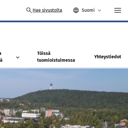
Hae sivustolta
Suomi
a
Töissä
Yhteystiedot
tä
tuomioistuimessa