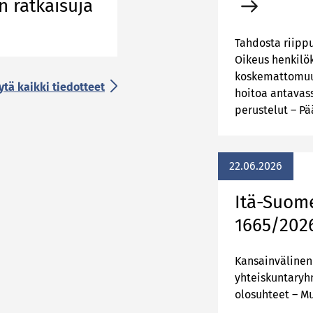
 ratkaisuja
Tahdosta riipp
Oikeus henkilö
koskemattomuut
ytä kaikki tiedotteet
hoitoa antavas
perustelut – Pä
22.06.2026
Itä-Suom
1665/202
Kansainvälinen 
yhteiskuntaryh
olosuhteet – M