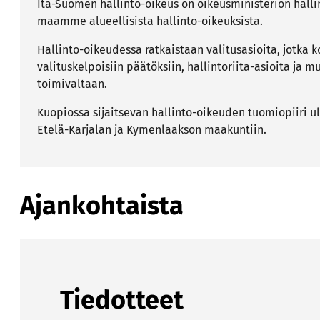
Itä-Suomen hallinto-oikeus on oikeusministeriön hall
maamme alueellisista hallinto-oikeuksista.
Hallinto-oikeudessa ratkaistaan valitusasioita, jotk
valituskelpoisiin päätöksiin, hallintoriita-asioita ja m
toimivaltaan.
Kuopiossa sijaitsevan hallinto-oikeuden tuomiopiiri ul
Etelä-Karjalan ja Kymenlaakson maakuntiin.
Ajankohtaista
Tiedotteet