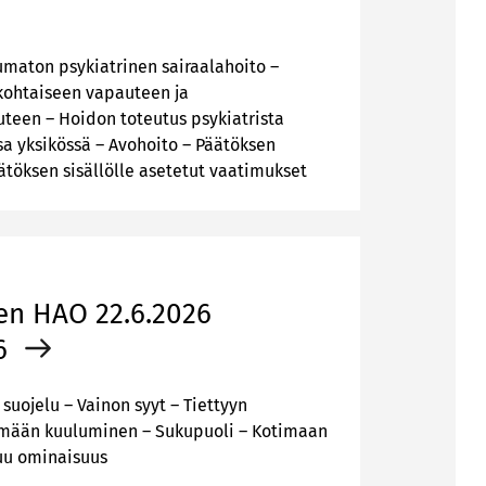
umaton psykiatrinen sairaalahoito –
kohtaiseen vapauteen ja
een – Hoidon toteutus psykiatrista
sa yksikössä – Avohoito – Päätöksen
ätöksen sisällölle asetetut vaatimukset
en HAO 22.6.2026
6
suojelu – Vainon syyt – Tiettyyn
mään kuuluminen – Sukupuoli – Kotimaan
uu ominaisuus