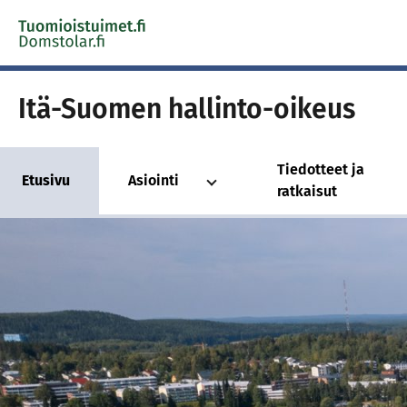
Skip to content -saavutettavuusohje
Itä-Suomen hallinto-oikeus
Tiedotteet ja
Etusivu
Asiointi
ratkaisut