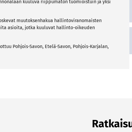
innonalaan kuuluva riippumaton tuomioistuin ja yksi
a koskevat muutoksenhakua hallintoviranomaisten
uita asioita, jotka kuuluvat hallinto-oikeuden
ottuu Pohjois-Savon, Etelä-Savon, Pohjois-Karjalan,
Ratkais