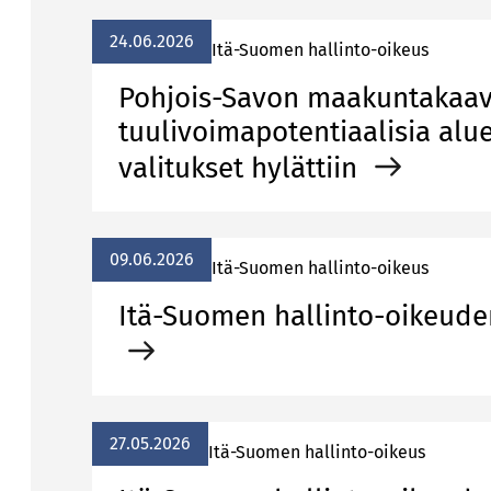
24.06.2026
Itä-Suomen hallinto-oikeus
Pohjois-Savon maakuntakaa
tuulivoimapotentiaalisia alu
valitukset hylättiin
09.06.2026
Itä-Suomen hallinto-oikeus
Itä-Suomen hallinto-oikeuden
27.05.2026
Itä-Suomen hallinto-oikeus