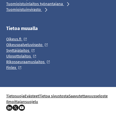
Tuomioistuinlaitos työnantajana
Tuomioistuinvirasto
Tietoa muualla
Oikeus.fi
Oikeuspalveluvirasto
Syyttäjälaitos
Ulosottolaitos
Rikosseuraamuslaitos
Finlex
Tietosuoja
Evästeet
Tietoa sivustosta
Saavutettavuusseloste
Ilmoittajansuojelu