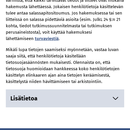
varmista, että kaikki tarvittavat tiedot ja liitteet ovat mukana
hakemusta lähettäessä. Jokaisen henkilötietoja käsittelevän
tulee antaa salassapitositoumus. Jos hakemuksessa tai sen
liitteissä on salassa pidettäviä asioita (esim. JulkL 24 §:n 21
kohta, tiedot tutkimussuunnitelmasta tai tutkimuksen
perusaineistosta), voit käyttää hakemuksesi
lähettämiseen
turvaviestiä
.
Mikäli lupa tietojen saamiseksi myönnetään, vastaa luvan
saaja siitä, että henkilötietoja käsitellään
tietosuojasäännösten mukaisesti. Olennaista on, että
tietosuoja huomioidaan hankkeessa koko henkilötietojen
käsittelyn elinkaaren ajan aina tietojen keräämisestä,
käsittelystä niiden hävittämiseen tai arkistointiin.
Lisätietoa