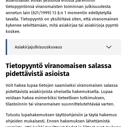
asianosaiset voivat yksilöidä entistä paremmin
tietopyyntönsä viranomaisten toiminnan julkisuudesta
annetun lain (621/1999) 13 §:n 1 momentin edellytetyllä
tavalla. Tietopyyntö on yksilöitävä siten, että viranomainen
kykenee selvittämään, mitä asiakirjaa tai asiakirjoja pyyntö
koskee.
Asiakirjajulkisuuskuvaus
Tietopyyntö viranomaisen salassa
pidettävistä asioista
Voit hakea lupaa tietojen saamiseksi viranomaisen salassa
pidettävistä asiakirjoista oheisella hakemuksella. Lupaa
voidaan hakea esimerkiksi tieteellisen tutkimuksen,
tilastoinnin tai viranomaisen suunnittelutehtävää varten.
Tutustu lupahakemuksen täyttöohjeisiin ja täytä hakemus
ohjeiden mukaisesti. Ennen hakemuksen lähettämistä