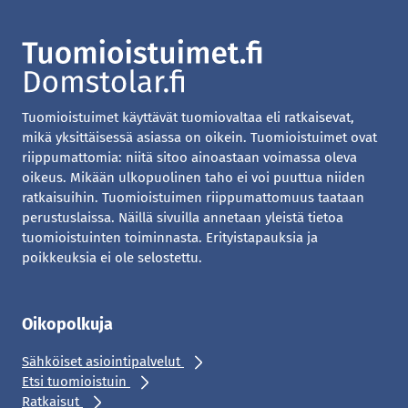
Tuomioistuimet käyttävät tuomiovaltaa eli ratkaisevat,
mikä yksittäisessä asiassa on oikein. Tuomioistuimet ovat
riippumattomia: niitä sitoo ainoastaan voimassa oleva
oikeus. Mikään ulkopuolinen taho ei voi puuttua niiden
ratkaisuihin. Tuomioistuimen riippumattomuus taataan
perustuslaissa. Näillä sivuilla annetaan yleistä tietoa
tuomioistuinten toiminnasta. Erityistapauksia ja
poikkeuksia ei ole selostettu.
Oikopolkuja
Sähköiset asiointipalvelut
Etsi tuomioistuin
Ratkaisut