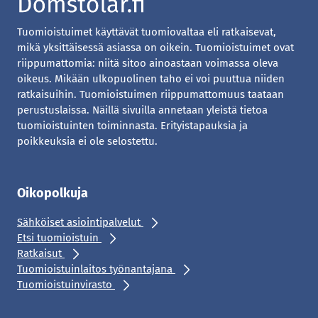
Tuomioistuimet käyttävät tuomiovaltaa eli ratkaisevat,
mikä yksittäisessä asiassa on oikein. Tuomioistuimet ovat
riippumattomia: niitä sitoo ainoastaan voimassa oleva
oikeus. Mikään ulkopuolinen taho ei voi puuttua niiden
ratkaisuihin. Tuomioistuimen riippumattomuus taataan
perustuslaissa. Näillä sivuilla annetaan yleistä tietoa
tuomioistuinten toiminnasta. Erityistapauksia ja
poikkeuksia ei ole selostettu.
Oikopolkuja
Sähköiset asiointipalvelut
Etsi tuomioistuin
Ratkaisut
Tuomioistuinlaitos työnantajana
Tuomioistuinvirasto