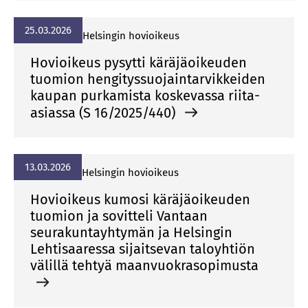
25.03.2026
Helsingin hovioikeus
Hovioikeus pysytti käräjäoikeuden
tuomion hengityssuojaintarvikkeiden
kaupan purkamista koskevassa riita-
asiassa (S 16/2025/440)
13.03.2026
Helsingin hovioikeus
Hovioikeus kumosi käräjäoikeuden
tuomion ja sovitteli Vantaan
seurakuntayhtymän ja Helsingin
Lehtisaaressa sijaitsevan taloyhtiön
välillä tehtyä maanvuokrasopimusta