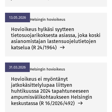
13.05.2026
Helsingin hovioikeus
Hovioikeus hylkäsi syytteen
tietosuojarikoksesta asiassa, joka koski
asianomistajan lastensuojelutietojen
katselua (R 24/1964)
31.03.2026
Helsingin hovioikeus
Hovioikeus ei myöntänyt
jatkokäsittelylupaa liittyen
huhtikuussa 2024 tapahtuneeseen
ampumisvälikohtaukseen Helsingin
keskustassa (R 16/2026/492)