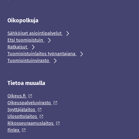
Oikopolkuja
Sähköiset asiointipalvelut
Etsi tuomioistuin
Ratkaisut
Tuomioistuinlaitos työnantajana
Tuomioistuinvirasto
Tietoa muualla
Oikeus.fi
Oikeuspalveluvirasto
Syyttäjälaitos
Ulosottolaitos
Rikosseuraamuslaitos
Finlex