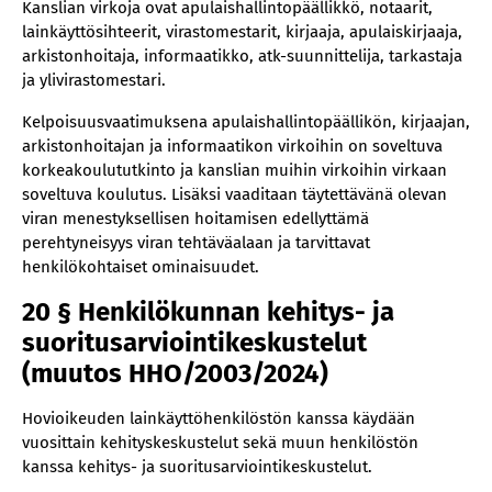
Kanslian virkoja ovat apulaishallintopäällikkö, notaarit,
lainkäyttösihteerit, virastomestarit, kirjaaja, apulaiskirjaaja,
arkistonhoitaja, informaatikko, atk-suunnittelija, tarkastaja
ja ylivirastomestari.
Kelpoisuusvaatimuksena apulaishallintopäällikön, kirjaajan,
arkistonhoitajan ja informaatikon virkoihin on soveltuva
korkeakoulututkinto ja kanslian muihin virkoihin virkaan
soveltuva koulutus. Lisäksi vaaditaan täytettävänä olevan
viran menestyksellisen hoitamisen edellyttämä
perehtyneisyys viran tehtäväalaan ja tarvittavat
henkilökohtaiset ominaisuudet.
20 § Henkilökunnan kehitys- ja
suoritusarviointikeskustelut
(muutos HHO/2003/2024)
Hovioikeuden lainkäyttöhenkilöstön kanssa käydään
vuosittain kehityskeskustelut sekä muun henkilöstön
kanssa kehitys- ja suoritusarviointikeskustelut.