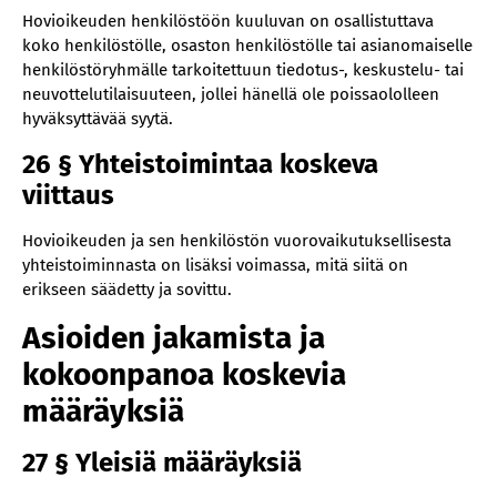
Hovioikeuden henkilöstöön kuuluvan on osallistuttava
koko henkilöstölle, osaston henkilöstölle tai asianomaiselle
henkilöstöryhmälle tarkoitettuun tiedotus-, keskustelu- tai
neuvottelutilaisuuteen, jollei hänellä ole poissaololleen
hyväksyttävää syytä.
26 § Yhteistoimintaa koskeva
viittaus
Hovioikeuden ja sen henkilöstön vuorovaikutuksellisesta
yhteistoiminnasta on lisäksi voimassa, mitä siitä on
erikseen säädetty ja sovittu.
Asioiden jakamista ja
kokoonpanoa koskevia
määräyksiä
27 § Yleisiä määräyksiä