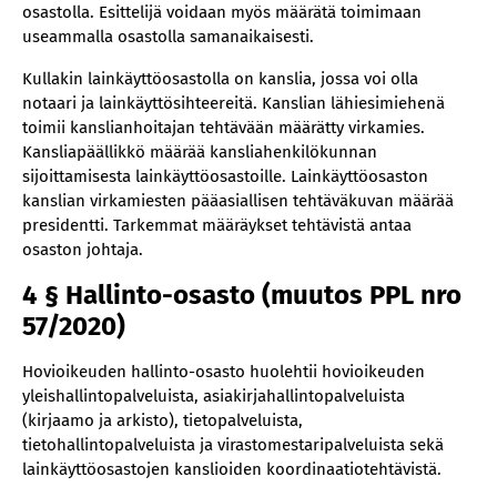
osastolla. Esittelijä voidaan myös määrätä toimimaan
vastaavalle jäsenelle
useammalla osastolla samanaikaisesti.
30 § Kokoonpanon muodostuminen
Kullakin lainkäyttöosastolla on kanslia, jossa voi olla
31 § Kokoonpano erityisluonteisissa asioissa
notaari ja lainkäyttösihteereitä. Kanslian lähiesimiehenä
32 § Asian jakaminen uudelleen jatkokäsittelyluvan
toimii kanslianhoitajan tehtävään määrätty virkamies.
myöntämisen jälkeen (muutos PPL nro 57/2020)
Kansliapäällikkö määrää kansliahenkilökunnan
33 § Esittelijän määrääminen
sijoittamisesta lainkäyttöosastoille. Lainkäyttöosaston
kanslian virkamiesten pääasiallisen tehtäväkuvan määrää
34 § Siirtyminen toiselle osastolle
presidentti. Tarkemmat määräykset tehtävistä antaa
35 § Kokoonpanon puheenjohtaja (muutos PPL nro
osaston johtaja.
57/2020)
4 § Hallinto-osasto (muutos PPL nro
36 § Täysistuntoon osallistuva läheinen
57/2020)
37 § Arpominen
38 § Hovioikeuden kokoonpanon vahvistaminen
Hovioikeuden hallinto-osasto huolehtii hovioikeuden
yleishallintopalveluista, asiakirjahallintopalveluista
39 § Kokoonpano ensi asteen virkarikosasiassa
(kirjaamo ja arkisto), tietopalveluista,
(muutos PPL nro 230/2022)
tietohallintopalveluista ja virastomestaripalveluista sekä
40 § Molempien sukupuolten mukanaolo
lainkäyttöosastojen kanslioiden koordinaatiotehtävistä.
kokoonpanossa