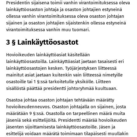
Presidentin sijaisena toimii vanhin virantoimituksessa oleva
19 § Kanslian virkojen kelpoisuusehdot (muutokset
lainkäyttöosaston johtaja ja osaston johtajien estyneinä
PPL nro 47/2018, HHO/2264/2025)
ollessa vanhin virantoimituksessa oleva osaston johtajan
sijainen ja osaston johtajien sijaistenkin ollessa estyneinä
20 § Henkilökunnan kehitys- ja
virantoimituksessa vanhin muu tuomari.
suoritusarviointikeskustelut (muutos
HHO/2003/2024)
3 § Lainkäyttöosastot
21 § Tiedottaminen henkilöstölle
Hovioikeuden lainkäyttöasiat käsitellään
22 § Osastokokoukset
lainkäyttöosastoilla. Lainkäyttöasiat jaetaan tasaisesti eri
23 § Työskentely työpaikalla
lainkäyttöosastojen kesken. Työjärjestyksen liitteessä
24 § Koulutus (muutos PPL nro 57/2020)
mainitut asiat jaetaan kuitenkin vain liitteessä nimetyille
osastoille tai 1 §:ssä tarkoitetulle yksikölle. Liitteen
25 § Osallistuminen yhteisiin tilaisuuksiin
sisällöstä päättää presidentti johtoryhmää kuultuaan.
26 § Yhteistoimintaa koskeva viittaus
Osastoa johtaa osaston johtajan tehtävään määrätty
Asioiden jakamista ja kokoonpanoa koskevia
hovioikeudenneuvos. Osaston johtajalla on sijainen, josta
määräyksiä
määrätään 9 §:ssä. Osastolla on tarpeellinen määrä muita
27 § Yleisiä määräyksiä
jäseniä sekä esittelijöitä. Presidentti määrää hovioikeuden
28 § Asioiden jakaminen kirjaamosta
jäsenten sijoittamisesta lainkäyttöosastoille. Jäsen ja
esittelijä voidaan määrätä toimimaan tilapäisesti muullakin
29 § Asioiden jakaminen osastolla valmistelusta