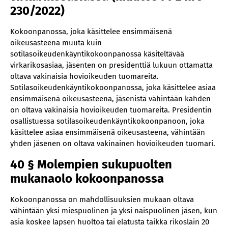
230/2022)
Kokoonpanossa, joka käsittelee ensimmäisenä
oikeusasteena muuta kuin
sotilasoikeudenkäyntikokoonpanossa käsiteltävää
virkarikosasiaa, jäsenten on presidenttiä lukuun ottamatta
oltava vakinaisia hovioikeuden tuomareita.
Sotilasoikeudenkäyntikokoonpanossa, joka käsittelee asiaa
ensimmäisenä oikeusasteena, jäsenistä vähintään kahden
on oltava vakinaisia hovioikeuden tuomareita. Presidentin
osallistuessa sotilasoikeudenkäyntikokoonpanoon, joka
käsittelee asiaa ensimmäisenä oikeusasteena, vähintään
yhden jäsenen on oltava vakinainen hovioikeuden tuomari.
40 § Molempien sukupuolten
mukanaolo kokoonpanossa
Kokoonpanossa on mahdollisuuksien mukaan oltava
vähintään yksi miespuolinen ja yksi naispuolinen jäsen, kun
asia koskee lapsen huoltoa tai elatusta taikka rikoslain 20