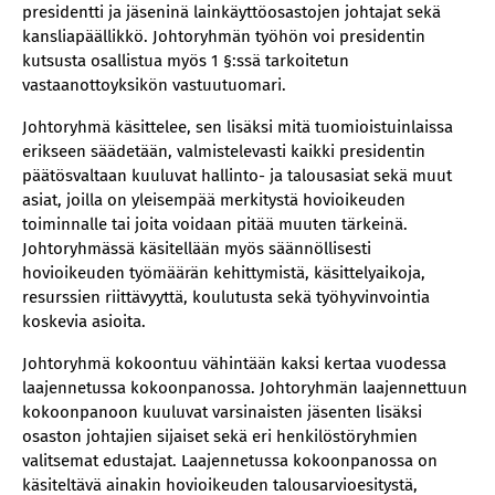
presidentti ja jäseninä lainkäyttöosastojen johtajat sekä
kansliapäällikkö. Johtoryhmän työhön voi presidentin
kutsusta osallistua myös 1 §:ssä tarkoitetun
vastaanottoyksikön vastuutuomari.
Johtoryhmä käsittelee, sen lisäksi mitä tuomioistuinlaissa
erikseen säädetään, valmistelevasti kaikki presidentin
päätösvaltaan kuuluvat hallinto- ja talousasiat sekä muut
asiat, joilla on yleisempää merkitystä hovioikeuden
toiminnalle tai joita voidaan pitää muuten tärkeinä.
Johtoryhmässä käsitellään myös säännöllisesti
hovioikeuden työmäärän kehittymistä, käsittelyaikoja,
resurssien riittävyyttä, koulutusta sekä työhyvinvointia
koskevia asioita.
Johtoryhmä kokoontuu vähintään kaksi kertaa vuodessa
laajennetussa kokoonpanossa. Johtoryhmän laajennettuun
kokoonpanoon kuuluvat varsinaisten jäsenten lisäksi
osaston johtajien sijaiset sekä eri henkilöstöryhmien
valitsemat edustajat. Laajennetussa kokoonpanossa on
käsiteltävä ainakin hovioikeuden talousarvioesitystä,