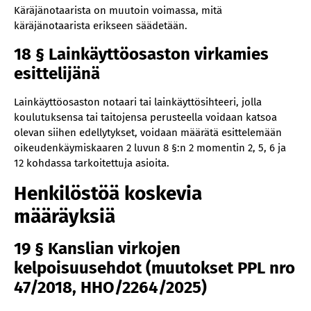
Käräjänotaarista on muutoin voimassa, mitä
käräjänotaarista erikseen säädetään.
18 § Lainkäyttöosaston virkamies
esittelijänä
Lainkäyttöosaston notaari tai lainkäyttösihteeri, jolla
koulutuksensa tai taitojensa perusteella voidaan katsoa
olevan siihen edellytykset, voidaan määrätä esittelemään
oikeudenkäymiskaaren 2 luvun 8 §:n 2 momentin 2, 5, 6 ja
12 kohdassa tarkoitettuja asioita.
Henkilöstöä koskevia
määräyksiä
19 § Kanslian virkojen
kelpoisuusehdot (muutokset PPL nro
47/2018, HHO/2264/2025)