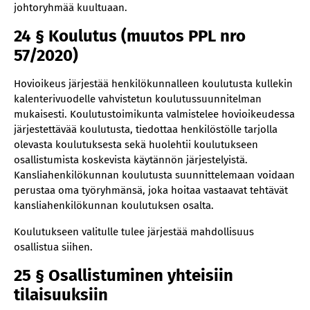
johtoryhmää kuultuaan.
24 § Koulutus (muutos PPL nro
57/2020)
Hovioikeus järjestää henkilökunnalleen koulutusta kullekin
kalenterivuodelle vahvistetun koulutussuunnitelman
mukaisesti. Koulutustoimikunta valmistelee hovioikeudessa
järjestettävää koulutusta, tiedottaa henkilöstölle tarjolla
olevasta koulutuksesta sekä huolehtii koulutukseen
osallistumista koskevista käytännön järjestelyistä.
Kansliahenkilökunnan koulutusta suunnittelemaan voidaan
perustaa oma työryhmänsä, joka hoitaa vastaavat tehtävät
kansliahenkilökunnan koulutuksen osalta.
Koulutukseen valitulle tulee järjestää mahdollisuus
osallistua siihen.
25 § Osallistuminen yhteisiin
tilaisuuksiin