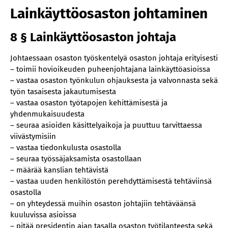
Lainkäyttöosaston johtaminen
8 § Lainkäyttöosaston johtaja
Johtaessaan osaston työskentelyä osaston johtaja erityisesti
– toimii hovioikeuden puheenjohtajana lainkäyttöasioissa
– vastaa osaston työnkulun ohjauksesta ja valvonnasta sekä
työn tasaisesta jakautumisesta
– vastaa osaston työtapojen kehittämisestä ja
yhdenmukaisuudesta
– seuraa asioiden käsittelyaikoja ja puuttuu tarvittaessa
viivästymisiin
– vastaa tiedonkulusta osastolla
– seuraa työssäjaksamista osastollaan
– määrää kanslian tehtävistä
– vastaa uuden henkilöstön perehdyttämisestä tehtäviinsä
osastolla
– on yhteydessä muihin osaston johtajiin tehtäväänsä
kuuluvissa asioissa
– pitää presidentin ajan tasalla osaston työtilanteesta sekä