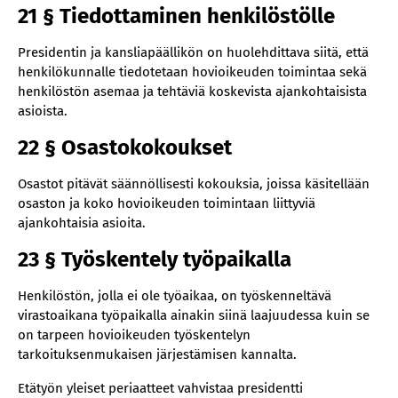
21 § Tiedottaminen henkilöstölle
Presidentin ja kansliapäällikön on huolehdittava siitä, että
henkilökunnalle tiedotetaan hovioikeuden toimintaa sekä
henkilöstön asemaa ja tehtäviä koskevista ajankohtaisista
asioista.
22 § Osastokokoukset
Osastot pitävät säännöllisesti kokouksia, joissa käsitellään
osaston ja koko hovioikeuden toimintaan liittyviä
ajankohtaisia asioita.
23 § Työskentely työpaikalla
Henkilöstön, jolla ei ole työaikaa, on työskenneltävä
virastoaikana työpaikalla ainakin siinä laajuudessa kuin se
on tarpeen hovioikeuden työskentelyn
tarkoituksenmukaisen järjestämisen kannalta.
Etätyön yleiset periaatteet vahvistaa presidentti