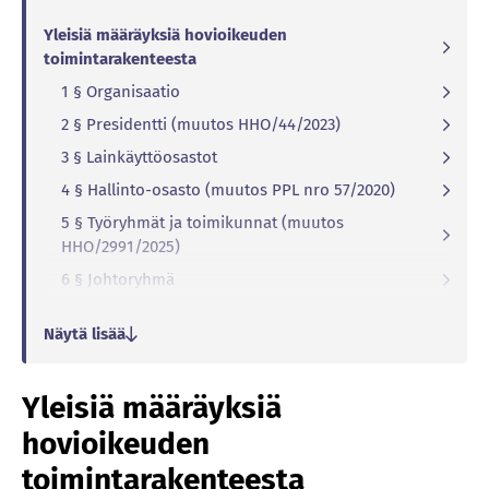
Yleisiä määräyksiä hovioikeuden
toimintarakenteesta
1 § Organisaatio
2 § Presidentti (muutos HHO/44/2023)
3 § Lainkäyttöosastot
4 § Hallinto-osasto (muutos PPL nro 57/2020)
5 § Työryhmät ja toimikunnat (muutos
HHO/2991/2025)
6 § Johtoryhmä
7 § Lausunnon antaminen tuomarin nimittämistä
Näytä lisää
koskevassa asiassa (muutos PPL nro 57/2020)
Lainkäyttöosaston johtaminen
Yleisiä määräyksiä
8 § Lainkäyttöosaston johtaja
9 § Osaston johtajan sijainen (muutokset PPL nro
hovioikeuden
57/2020, HHO/2003/2024)
toimintarakenteesta