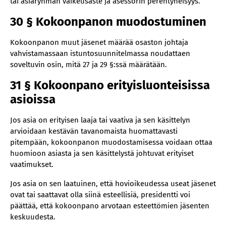
tai asiaryhmän vaikeusaste ja asessorin perehtyneisyys.
30 § Kokoonpanon muodostuminen
Kokoonpanon muut jäsenet määrää osaston johtaja
vahvistamassaan istuntosuunnitelmassa noudattaen
soveltuvin osin, mitä 27 ja 29 §:ssä määrätään.
31 § Kokoonpano erityisluonteisissa
asioissa
Jos asia on erityisen laaja tai vaativa ja sen käsittelyn
arvioidaan kestävän tavanomaista huomattavasti
pitempään, kokoonpanon muodostamisessa voidaan ottaa
huomioon asiasta ja sen käsittelystä johtuvat erityiset
vaatimukset.
Jos asia on sen laatuinen, että hovioikeudessa useat jäsenet
ovat tai saattavat olla siinä esteellisiä, presidentti voi
päättää, että kokoonpano arvotaan esteettömien jäsenten
keskuudesta.