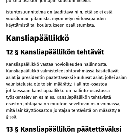
poiketa osaston johtajan suostumuksella.
Istuntosuunnitelma on laadittava niin, että se ei estä
vuosiloman pitämistä, myönnetyn virkavapauden
käyttämistä tai koulutukseen osallistumista.
Kansliapäällikkö
12 § Kansliapäällikön tehtävät
Kansliapäällikkö vastaa hovioikeuden hallinnosta.
Kansliapäällikkö valmistelee johtoryhmässä käsiteltävät
asiat ja presidentin päätettäväksi kuuluvat asiat, jollei asian
valmistelusta ole toisin määrätty. Hallinto-osastoa
johtaessaan kansliapäällikkö on hallinto-osastossa
työskentelevien esimies. Kansliapäällikön tehtävistä
osaston johtajana on muutoin soveltuvin osin voimassa,
mitä lainkäyttöosaston johtajan tehtävistä on määrätty 8
§:ssä.
13 § Kansliapäällikön päätettäväksi