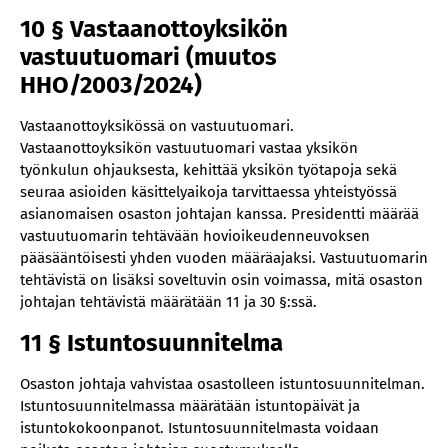
10 § Vastaanottoyksikön
vastuutuomari (muutos
HHO/2003/2024)
Vastaanottoyksikössä on vastuutuomari.
Vastaanottoyksikön vastuutuomari vastaa yksikön
työnkulun ohjauksesta, kehittää yksikön työtapoja sekä
seuraa asioiden käsittelyaikoja tarvittaessa yhteistyössä
asianomaisen osaston johtajan kanssa. Presidentti määrää
vastuutuomarin tehtävään hovioikeudenneuvoksen
pääsääntöisesti yhden vuoden määräajaksi. Vastuutuomarin
tehtävistä on lisäksi soveltuvin osin voimassa, mitä osaston
johtajan tehtävistä määrätään 11 ja 30 §:ssä.
11 § Istuntosuunnitelma
Osaston johtaja vahvistaa osastolleen istuntosuunnitelman.
Istuntosuunnitelmassa määrätään istuntopäivät ja
istuntokokoonpanot. Istuntosuunnitelmasta voidaan