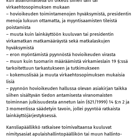
kun asianomaisella on oikeus siihen lain tai
virkaehtosopimuksen mukaan
– hovioikeuden toimintamenojen hyväksymistä, presidentin
menoja lukuun ottamatta, ja myyntisaamisten tileistä
poistamista
– muuta kuin lainkäyttöön kuuluvan tai presidentin
virkamatkan matkamääräystä sekä matkalaskujen
hyväksymistä
– eron myöntämistä pyynnöstä hovioikeuden virasta
– muun kuin tuomarin määräämistä virkamieslain 19 §:ssä
tarkoitettuun tarkastukseen ja tutkimukseen
– kokemuslisää ja muuta virkaehtosopimuksen mukaisia
lisiä
– pyynnön hovioikeuden hallussa olevan asiakirjan taikka
siihen sisältyvän tiedon antamisesta viranomaisten
toiminnan julkisuudesta annetun lain (621/1999) 14 §:n 2 ja
3 momentissa säädetyin tavoin, jollei pyyntöä ratkaista
lainkäyttöjärjestyksessä.
Kansliapäällikkö ratkaisee toimivaltaansa kuuluvat
nimitysasiat apulaishallintopäällikön tai muun hallinto-