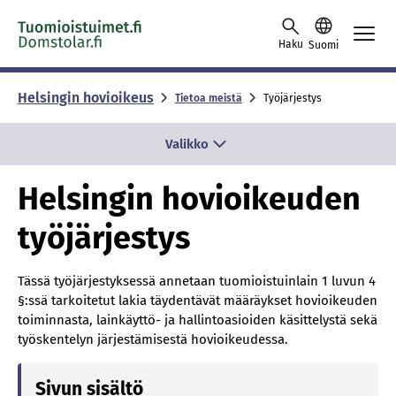
Skip to content -saavutettavuusohje
Haku
Suomi
Helsingin hovioikeus
Tietoa meistä
Työjärjestys
Valikko
Helsingin hovioikeuden
työjärjestys
Tässä työjärjestyksessä annetaan tuomioistuinlain 1 luvun 4
§:ssä tarkoitetut lakia täydentävät määräykset hovioikeuden
toiminnasta, lainkäyttö- ja hallintoasioiden käsittelystä sekä
työskentelyn järjestämisestä hovioikeudessa.
Sivun sisältö