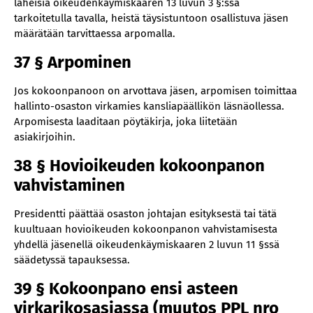
läheisiä oikeudenkäymiskaaren 13 luvun 3 §:ssä
tarkoitetulla tavalla, heistä täysistuntoon osallistuva jäsen
määrätään tarvittaessa arpomalla.
37 § Arpominen
Jos kokoonpanoon on arvottava jäsen, arpomisen toimittaa
hallinto-osaston virkamies kansliapäällikön läsnäollessa.
Arpomisesta laaditaan pöytäkirja, joka liitetään
asiakirjoihin.
38 § Hovioikeuden kokoonpanon
vahvistaminen
Presidentti päättää osaston johtajan esityksestä tai tätä
kuultuaan hovioikeuden kokoonpanon vahvistamisesta
yhdellä jäsenellä oikeudenkäymiskaaren 2 luvun 11 §ssä
säädetyssä tapauksessa.
39 § Kokoonpano ensi asteen
virkarikosasiassa (muutos PPL nro