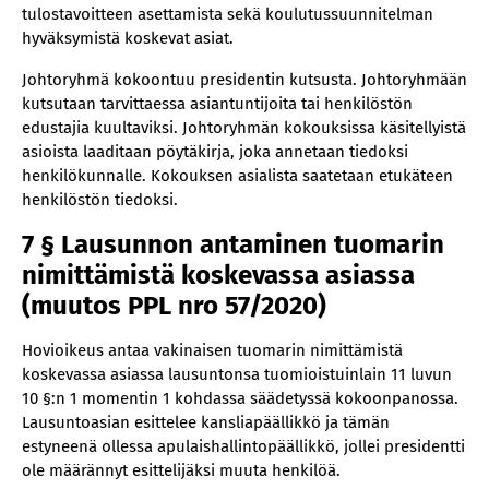
tulostavoitteen asettamista sekä koulutussuunnitelman
hyväksymistä koskevat asiat.
Johtoryhmä kokoontuu presidentin kutsusta. Johtoryhmään
kutsutaan tarvittaessa asiantuntijoita tai henkilöstön
edustajia kuultaviksi. Johtoryhmän kokouksissa käsitellyistä
asioista laaditaan pöytäkirja, joka annetaan tiedoksi
henkilökunnalle. Kokouksen asialista saatetaan etukäteen
henkilöstön tiedoksi.
7 § Lausunnon antaminen tuomarin
nimittämistä koskevassa asiassa
(muutos PPL nro 57/2020)
Hovioikeus antaa vakinaisen tuomarin nimittämistä
koskevassa asiassa lausuntonsa tuomioistuinlain 11 luvun
10 §:n 1 momentin 1 kohdassa säädetyssä kokoonpanossa.
Lausuntoasian esittelee kansliapäällikkö ja tämän
estyneenä ollessa apulaishallintopäällikkö, jollei presidentti
ole määrännyt esittelijäksi muuta henkilöä.