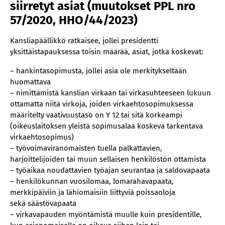
siirretyt asiat (muutokset PPL nro
57/2020, HHO/44/2023)
Kansliapäällikkö ratkaisee, jollei presidentti
yksittäistapauksessa toisin määrää, asiat, jotka koskevat:
– hankintasopimusta, jollei asia ole merkitykseltään
huomattava
– nimittämistä kanslian virkaan tai virkasuhteeseen lukuun
ottamatta niitä virkoja, joiden virkaehtosopimuksessa
määritelty vaativuustaso on Y 12 tai sitä korkeampi
(oikeuslaitoksen yleistä sopimusalaa koskeva tarkentava
virkaehtosopimus)
– työvoimaviranomaisten tuella palkattavien,
harjoittelijoiden tai muun sellaisen henkilöstön ottamista
– työaikaa noudattavien työajan seurantaa ja saldovapaata
– henkilökunnan vuosilomaa, lomarahavapaata,
merkkipäiviin ja lähiomaisiin liittyviä poissaoloja
sekä säästövapaata
– virkavapauden myöntämistä muulle kuin presidentille,