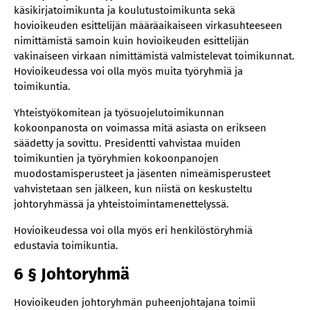
käsikirjatoimikunta ja koulutustoimikunta sekä
presidentille
hovioikeuden esittelijän määräaikaiseen virkasuhteeseen
52 § Ratkaisusta annettava lehdistötiedote
nimittämistä samoin kuin hovioikeuden esittelijän
53 § Ratkaisun julkaiseminen
vakinaiseen virkaan nimittämistä valmistelevat toimikunnat.
Hovioikeudessa voi olla myös muita työryhmiä ja
54 § Oikeudenkäyntimaksun määrääminen
toimikuntia.
Muita määräyksiä
Yhteistyökomitean ja työsuojelutoimikunnan
55 § Käräjäoikeuksien valvonta
kokoonpanosta on voimassa mitä asiasta on erikseen
56 § Viestintäsuunnitelman noudattaminen
säädetty ja sovittu. Presidentti vahvistaa muiden
57 § Täydentävät ja poikkeavat määräykset
toimikuntien ja työryhmien kokoonpanojen
muodostamisperusteet ja jäsenten nimeämisperusteet
58 § Voimaantulo
vahvistetaan sen jälkeen, kun niistä on keskusteltu
Muutokset:
johtoryhmässä ja yhteistoimintamenettelyssä.
Hovioikeudessa voi olla myös eri henkilöstöryhmiä
edustavia toimikuntia.
6 § Johtoryhmä
Hovioikeuden johtoryhmän puheenjohtajana toimii