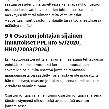
saattaa presidentin ja tarvittaessa kansliapäällikön tietoon
osastoa koskevat, hovioikeuden johtamisen kannalta
merkitykselliset tai toimenpiteitä vaativat asiat
– suorittaa muut osaston johtajalle tässä työjärjestyksessä
määrätyt tehtävät.
9 § Osaston johtajan sijainen
(muutokset PPL nro 57/2020,
HHO/2003/2024)
Lainkäyttöosaston johtajan sijainen määrätään tehtäväänsä
enintään kolmeksi vuodeksi kerrallaan noudattaen
soveltuvin osin, mitä osaston johtajan tehtävään
määräämisestä on säädetty. Jos sijaista ei ole määrätty tai
hän on estynyt, osaston johtajan sijaisena toimii osaston
virkaiässä vanhin tuomari.
Osaston johtajan sijainen toimii osaston johtajan sijaisena
tämän estyneenä ollessa sekä avustaa tätä osaston
johtamisessa.