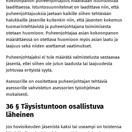
Kokoonpanon puheenjohtajuus määrätään istuntolistaa
laadittaessa. Istuntosuunnitelmat on laadittava niin, että
puheenjohtajuuksia jaetaan kaikille siihen tehtävään
halukkaille jäsenille kuitenkin niin, että jäsenten kokemus
tuomarintehtävistä ja puheenjohtajana toimimisesta
otetaan huomioon. Puheenjohtajaa asian kokoonpanon
määrättäessä on otettava huomioon myös asian laatu ja
laajuus sekä niiden asettamat vaatimukset.
Puheenjohtajaksi ei tule määrätä valmistelusta vastaavaa
jäsentä, ellei siihen ole jutun laadusta tai laajuudesta
johtuvaa erityistä syytä.
Asessorille on osoitettava puheenjohtajan tehtäviä
asessorille vahvistetun asessorien työohjelman
mukaisesti.
36 § Täysistuntoon osallistuva
läheinen
Jos hovioikeuden jäsenistä kaksi tai useampi on toistensa