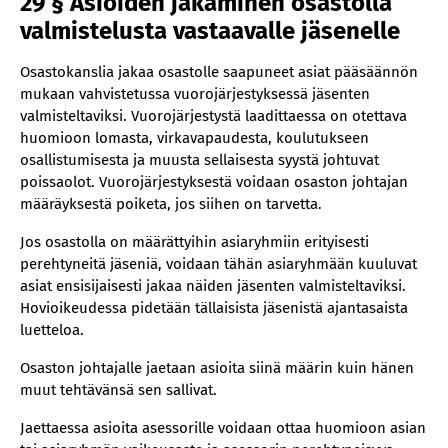
29 § Asioiden jakaminen osastolla
valmistelusta vastaavalle jäsenelle
Osastokanslia jakaa osastolle saapuneet asiat pääsäännön
mukaan vahvistetussa vuorojärjestyksessä jäsenten
valmisteltaviksi. Vuorojärjestystä laadittaessa on otettava
huomioon lomasta, virkavapaudesta, koulutukseen
osallistumisesta ja muusta sellaisesta syystä johtuvat
poissaolot. Vuorojärjestyksestä voidaan osaston johtajan
määräyksestä poiketa, jos siihen on tarvetta.
Jos osastolla on määrättyihin asiaryhmiin erityisesti
perehtyneitä jäseniä, voidaan tähän asiaryhmään kuuluvat
asiat ensisijaisesti jakaa näiden jäsenten valmisteltaviksi.
Hovioikeudessa pidetään tällaisista jäsenistä ajantasaista
luetteloa.
Osaston johtajalle jaetaan asioita siinä määrin kuin hänen
muut tehtävänsä sen sallivat.
Jaettaessa asioita asessorille voidaan ottaa huomioon asian