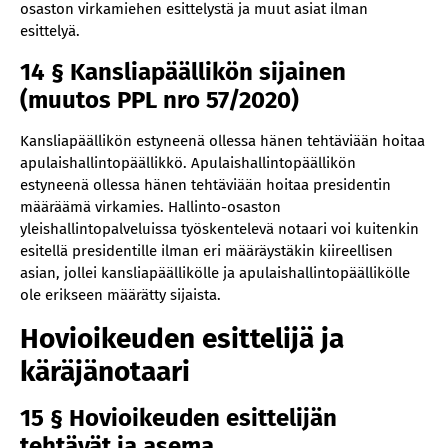
osaston virkamiehen esittelystä ja muut asiat ilman
esittelyä.
14 § Kansliapäällikön sijainen
(muutos PPL nro 57/2020)
Kansliapäällikön estyneenä ollessa hänen tehtäviään hoitaa
apulaishallintopäällikkö. Apulaishallintopäällikön
estyneenä ollessa hänen tehtäviään hoitaa presidentin
määräämä virkamies. Hallinto-osaston
yleishallintopalveluissa työskentelevä notaari voi kuitenkin
esitellä presidentille ilman eri määräystäkin kiireellisen
asian, jollei kansliapäällikölle ja apulaishallintopäällikölle
ole erikseen määrätty sijaista.
Hovioikeuden esittelijä ja
käräjänotaari
15 § Hovioikeuden esittelijän
tehtävät ja asema