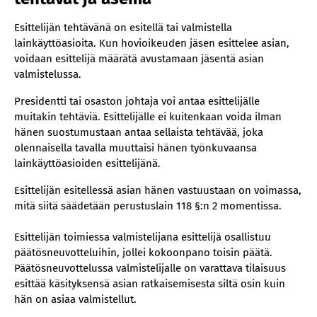
Esittelijän tehtävänä on esitellä tai valmistella
lainkäyttöasioita. Kun hovioikeuden jäsen esittelee asian,
voidaan esittelijä määrätä avustamaan jäsentä asian
valmistelussa.
Presidentti tai osaston johtaja voi antaa esittelijälle
muitakin tehtäviä. Esittelijälle ei kuitenkaan voida ilman
hänen suostumustaan antaa sellaista tehtävää, joka
olennaisella tavalla muuttaisi hänen työnkuvaansa
lainkäyttöasioiden esittelijänä.
Esittelijän esitellessä asian hänen vastuustaan on voimassa,
mitä siitä säädetään perustuslain 118 §:n 2 momentissa.
Esittelijän toimiessa valmistelijana esittelijä osallistuu
päätösneuvotteluihin, jollei kokoonpano toisin päätä.
Päätösneuvottelussa valmistelijalle on varattava tilaisuus
esittää käsityksensä asian ratkaisemisesta siltä osin kuin
hän on asiaa valmistellut.