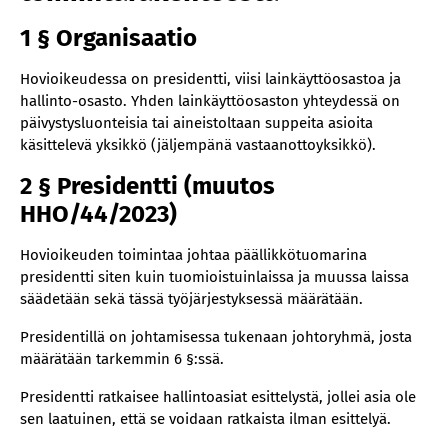
10 § Vastaanottoyksikön vastuutuomari (muutos
HHO/2003/2024)
1 § Organisaatio
11 § Istuntosuunnitelma
Hovioikeudessa on presidentti, viisi lainkäyttöosastoa ja
Kansliapäällikkö
hallinto-osasto. Yhden lainkäyttöosaston yhteydessä on
12 § Kansliapäällikön tehtävät
päivystysluonteisia tai aineistoltaan suppeita asioita
13 § Kansliapäällikön päätettäväksi siirretyt asiat
käsittelevä yksikkö (jäljempänä vastaanottoyksikkö).
(muutokset PPL nro 57/2020, HHO/44/2023)
2 § Presidentti (muutos
14 § Kansliapäällikön sijainen (muutos PPL nro
HHO/44/2023)
57/2020)
Hovioikeuden esittelijä ja käräjänotaari
Hovioikeuden toimintaa johtaa päällikkötuomarina
presidentti siten kuin tuomioistuinlaissa ja muussa laissa
15 § Hovioikeuden esittelijän tehtävät ja asema
säädetään sekä tässä työjärjestyksessä määrätään.
16 § Käräjänotaari esittelijänä (muutos
HHO/824/2026)
Presidentillä on johtamisessa tukenaan johtoryhmä, josta
määrätään tarkemmin 6 §:ssä.
17 § Käräjänotaarin ohjaaminen ja
harjoittelusuunnitelma
Presidentti ratkaisee hallintoasiat esittelystä, jollei asia ole
18 § Lainkäyttöosaston virkamies esittelijänä
sen laatuinen, että se voidaan ratkaista ilman esittelyä.
Henkilöstöä koskevia määräyksiä