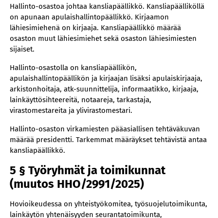
Hallinto-osastoa johtaa kansliapäällikkö. Kansliapäälliköllä
41 § Jatkokäsittelyluvan käsittelevä kokoonpano
on apunaan apulaishallintopäällikkö. Kirjaamon
(muutos PPL nro 33/2021)
lähiesimiehenä on kirjaaja. Kansliapäällikkö määrää
42 § Hallintokantelun käsittely
osaston muut lähiesimiehet sekä osaston lähiesimiesten
Muita lainkäyttöä koskevia määräyksiä
sijaiset.
43 § Käsittelyn joutuisuus ja asioiden kiireellisyys
Hallinto-osastolla on kansliapäällikön,
(muutos PPL nro 165/2020)
apulaishallintopäällikön ja kirjaajan lisäksi apulaiskirjaaja,
44 § Asian valmistelu ja asiaan perehtyminen
arkistonhoitaja, atk-suunnittelija, informaatikko, kirjaaja,
lainkäyttösihteereitä, notaareja, tarkastaja,
45 § Suullinen yhteenveto
virastomestareita ja ylivirastomestari.
46 § Ratkaisuehdotuksen laatiminen
Hallinto-osaston virkamiesten pääasiallisen tehtäväkuvan
47 § Ratkaisun tekeminen taltioksi
määrää presidentti. Tarkemmat määräykset tehtävistä antaa
päätösneuvottelun jälkeen
kansliapäällikkö.
47 a § Sähköinen kierto (muutos PPL nro 165/2020)
5 § Työryhmät ja toimikunnat
48 § Pääkäsittelyn jälkeen julistettu ratkaisu
(muutos HHO/2991/2025)
49 § Ratkaisun sanamuodosta päättäminen
50 § Asiakirjan allekirjoittaminen
Hovioikeudessa on yhteistyökomitea, työsuojelutoimikunta,
lainkäytön yhtenäisyyden seurantatoimikunta,
51 § Tulevasta ratkaisusta ilmoittaminen