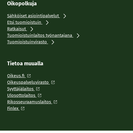
Oikopolkuja
Sähköiset asiointipalvelut
Etsi tuomioistuin
Ratkaisut
Tuomioistuinlaitos työnantajana
Tuomioistuinvirasto
Tietoa muualla
Oikeus.fi
Oikeuspalveluvirasto
Syyttäjälaitos
Ulosottolaitos
Rikosseuraamuslaitos
Finlex