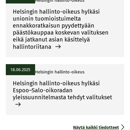
Helsingin hallinto-oikeus
Helsingin hallinto-oikeus hylkäsi
unionin tuomioistuimelta
ennakkoratkaisun pyydettyään
päästökauppaa koskevan valituksen
eikä jatkanut asian käsittelyä
hallintoriitana
18.06.2025
Helsingin hallinto-oikeus
Helsingin hallinto-oikeus hylkäsi
Espoo–Salo-oikoradan
yleissuunnitelmasta tehdyt valitukset
Näytä kaikki tiedotteet