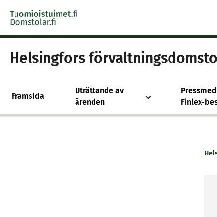
Skip to content -saavutettavuusohje
Helsingfors förvaltningsdomsto
Uträttande av
Pressmed
Framsida
ärenden
Finlex-bes
Hel