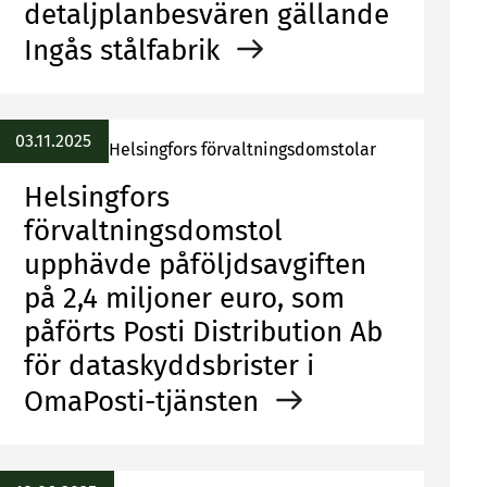
detaljplanbesvären gällande
Ingås stålfabrik
03.11.2025
Helsingfors förvaltningsdomstolar
Helsingfors
förvaltningsdomstol
upphävde påföljdsavgiften
på 2,4 miljoner euro, som
påförts Posti Distribution Ab
för dataskyddsbrister i
OmaPosti-tjänsten