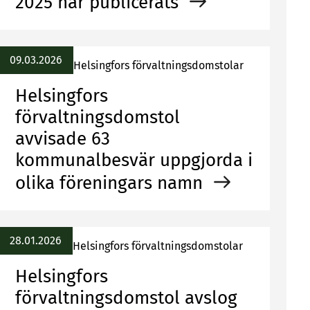
2025 har publicerats
09.03.2026
Helsingfors förvaltningsdomstolar
Helsingfors
förvaltningsdomstol
avvisade 63
kommunalbesvär uppgjorda i
olika föreningars namn
28.01.2026
Helsingfors förvaltningsdomstolar
Helsingfors
förvaltningsdomstol avslog