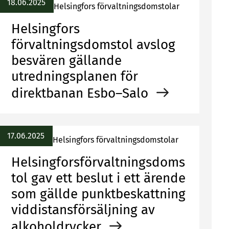
18.06.2025
Helsingfors förvaltningsdomstolar
Helsingfors
förvaltningsdomstol avslog
besvären gällande
utredningsplanen för
direktbanan Esbo–Salo
17.06.2025
Helsingfors förvaltningsdomstolar
Helsingforsförvaltningsdoms
tol gav ett beslut i ett ärende
som gällde punktbeskattning
viddistansförsäljning av
alkoholdrycker