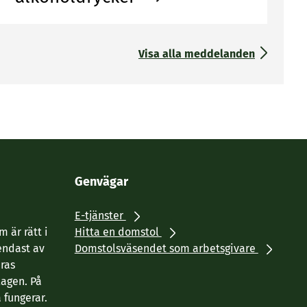
Visa alla meddelanden
Genvägar
E-tjänster
 är rätt i
Hitta en domstol
endast av
Domstolsväsendet som arbetsgivare
eras
agen. På
 fungerar.