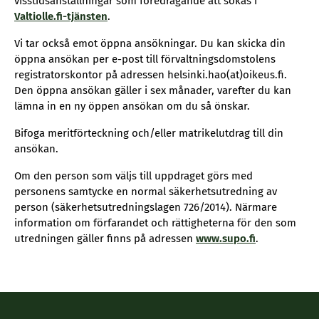
visstidsanställningar som föredragande att sökas i
Valtiolle.fi-tjänsten
.
Vi tar också emot öppna ansökningar. Du kan skicka din
öppna ansökan per e-post till förvaltningsdomstolens
registratorskontor på adressen helsinki.hao(at)oikeus.fi.
Den öppna ansökan gäller i sex månader, varefter du kan
lämna in en ny öppen ansökan om du så önskar.
Bifoga meritförteckning och/eller matrikelutdrag till din
ansökan.
Om den person som väljs till uppdraget görs med
personens samtycke en normal säkerhetsutredning av
person (säkerhetsutredningslagen 726/2014). Närmare
information om förfarandet och rättigheterna för den som
utredningen gäller finns på adressen
www.supo.fi
.