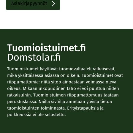
linkki
Asiakirjapyynnöt
Sisäinen
linkki
Tuomioistuimet käyttävät tuomiovaltaa eli ratkaisevat,
mikä yksittäisessä asiassa on oikein. Tuomioistuimet ovat
riippumattomia: niitä sitoo ainoastaan voimassa oleva
oikeus. Mikään ulkopuolinen taho ei voi puuttua niiden
ratkaisuihin. Tuomioistuimen riippumattomuus taataan
perustuslaissa. Näillä sivuilla annetaan yleistä tietoa
tuomioistuinten toiminnasta. Erityistapauksia ja
poikkeuksia ei ole selostettu.