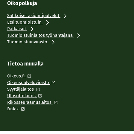
Oikopolkuja
Sähköiset asiointipalvelut
Etsi tuomioistuin
Ratkaisut
Tuomioistuinlaitos työnantajana
Tuomioistuinvirasto
Tietoa muualla
Oikeus.fi
Oikeuspalveluvirasto
Syyttäjälaitos
Ulosottolaitos
Rikosseuraamuslaitos
Finlex