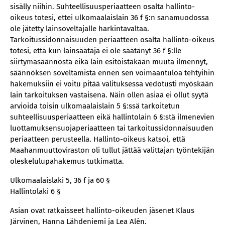
sisälly niihin. Suhteellisuusperiaatteen osalta hallinto-
oikeus totesi, ettei ulkomaalaislain 36 f §:n sanamuodossa
ole jätetty lainsoveltajalle harkintavaltaa.
Tarkoitussidonnaisuuden periaatteen osalta hallinto-oikeus
totesi, että kun lainsäätäjä ei ole säätänyt 36 f §:lle
siirtymäsäännöstä eikä lain esitöistäkään muuta ilmennyt,
säännöksen soveltamista ennen sen voimaantuloa tehtyihin
hakemuksiin ei voitu pitää valituksessa vedotusti myöskään
lain tarkoituksen vastaisena. Näin ollen asiaa ei ollut syytä
arvioida toisin ulkomaalaislain 5 §:ssä tarkoitetun
suhteellisuusperiaatteen eikä hallintolain 6 §:stä ilmenevien
luottamuksensuojaperiaatteen tai tarkoitussidonnaisuuden
periaatteen perusteella. Hallinto-oikeus katsoi, että
Maahanmuuttoviraston oli tullut jättää valittajan työntekijän
oleskelulupahakemus tutkimatta.
Ulkomaalaislaki 5, 36 f ja 60 §
Hallintolaki 6 §
Asian ovat ratkaisseet hallinto-oikeuden jäsenet Klaus
Järvinen, Hanna Lähdeniemi ja Lea Alén.