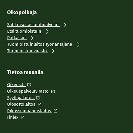
Oikopolkuja
Sähköiset asiointipalvelut
Etsi tuomioistuin
Ratkaisut
Tuomioistuinlaitos työnantajana
Tuomioistuinvirasto
Tietoa muualla
Oikeus.fi
Oikeuspalveluvirasto
Syyttäjälaitos
Ulosottolaitos
Rikosseuraamuslaitos
Finlex