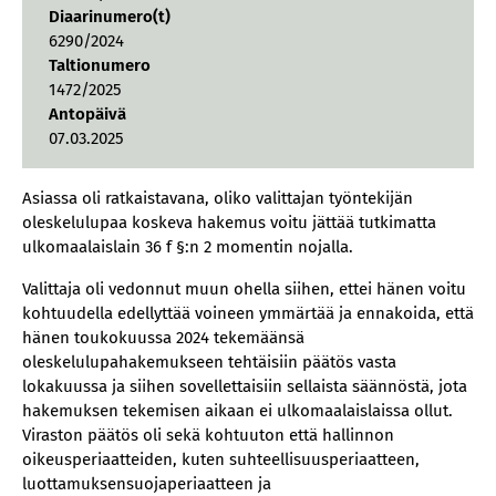
Diaarinumero(t)
6290/2024
Taltionumero
1472/2025
Antopäivä
07.03.2025
Asiassa oli ratkaistavana, oliko valittajan työntekijän
oleskelulupaa koskeva hakemus voitu jättää tutkimatta
ulkomaalaislain 36 f §:n 2 momentin nojalla.
Valittaja oli vedonnut muun ohella siihen, ettei hänen voitu
kohtuudella edellyttää voineen ymmärtää ja ennakoida, että
hänen toukokuussa 2024 tekemäänsä
oleskelulupahakemukseen tehtäisiin päätös vasta
lokakuussa ja siihen sovellettaisiin sellaista säännöstä, jota
hakemuksen tekemisen aikaan ei ulkomaalaislaissa ollut.
Viraston päätös oli sekä kohtuuton että hallinnon
oikeusperiaatteiden, kuten suhteellisuusperiaatteen,
luottamuksensuojaperiaatteen ja