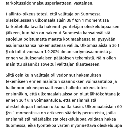
tarkoitussidonnaisuusperiaatteen, vastainen.
Hallinto-oikeus totesi, että valittaja on Suomessa
oleskellessaan ulkomaalaislain 36 f §:n 1 momentissa
tarkoitetulla tavalla hakenut työntekijän oleskelulupaa sen
jälkeen, kun hän on hakenut Suomesta kansainvälistä
suojelua poistumatta maasta kotimaahansa tai pysyvään
asuinmaahansa hakemustensa välillä. Ulkomaalaislain 36 f
§ oli tullut voimaan 1.9.2024 ilman siirtymäsäännöstä ja
ennen valituksenalaisen päätöksen tekemistä. Näin ollen
mainittu säännös soveltui valittajan tilanteeseen.
Siltä osin kuin valittaja oli vedonnut hakemuksen
tekemiseen ennen mainitun säännöksen voimaantuloa ja
hallinnon oikeusperiaatteisiin, hallinto-oikeus totesi
ensinnäkin, että ulkomaalaislaissa on ollut lähtökohtana jo
ennen 36 f §:n voimaantuloa, että ensimmäistä
oleskelulupaa haetaan ulkomailta käsin. Ulkomaalaislain 60
§:n 1 momentissa on erikseen säädetty perusteista, joilla
ensimmäistä määräaikaista oleskelulupaa voidaan hakea
Suomessa, eikä työntekoa varten myönnettävä oleskelulupa