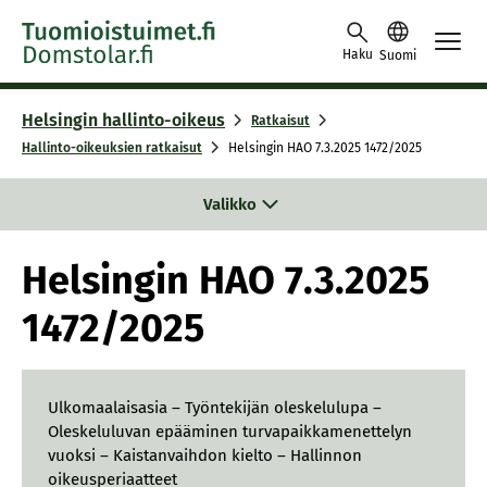
Skip to content -saavutettavuusohje
Haku
Suomi
Helsingin hallinto-oikeus
Ratkaisut
Hallinto-oikeuksien ratkaisut
Hel­sin­gin HAO 7.3.2025 1472/​2025
Valikko
Hel­sin­gin HAO 7.3.2025
1472/​2025
Ulkomaalaisasia – Työntekijän oleskelulupa –
Oleskeluluvan epääminen turvapaikkamenettelyn
vuoksi – Kaistanvaihdon kielto – Hallinnon
oikeusperiaatteet