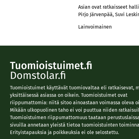
Asian ovat ratkaisseet hal
Pirjo Järvenpää, Suvi Leski
Lainvoimainen
Tuomioistuimet käyttävät tuomiovaltaa eli ratkaisevat, 
yksittäisessä asiassa on oikein. Tuomioistuimet ovat
riippumattomia: niitä sitoo ainoastaan voimassa oleva o
Mikään ulkopuolinen taho ei voi puuttua niiden ratkaisui
Tuomioistuimen riippumattomuus taataan perustuslaissa
sivuilla annetaan yleistä tietoa tuomioistuinten toiminna
Erityistapauksia ja poikkeuksia ei ole selostettu.