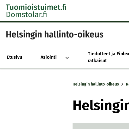
Skip to content -saavutettavuusohje
Helsingin hallinto-oikeus
Tiedotteet ja Finlex
Etusivu
Asiointi
ratkaisut
Helsingin hallinto-oikeus
R
Hel­sin­g