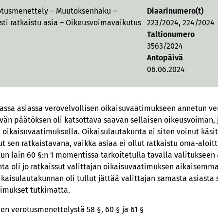
otusmenettely – Muutoksenhaku –
Diaarinumero(t)
ti ratkaistu asia – Oikeusvoimavaikutus
223/2024, 224/2024
Taltionumero
3563/2024
Antopäivä
06.06.2024
ssa asiassa verovelvollisen oikaisuvaatimukseen annetun ve
än päätöksen oli katsottava saavan sellaisen oikeusvoiman, 
 oikaisuvaatimuksella. Oikaisulautakunta ei siten voinut käs
ut sen ratkaistavana, vaikka asiaa ei ollut ratkaistu oma-aloit
n lain 60 §:n 1 momentissa tarkoitetulla tavalla valitukseen
ta oli jo ratkaissut valittajan oikaisuvaatimuksen aikaisemma
ikaisulautakunnan oli tullut jättää valittajan samasta asiasta
imukset tutkimatta.
en verotusmenettelystä 58 §, 60 § ja 61 §