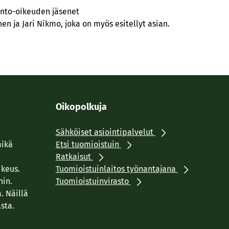
linto-oikeuden jäsenet
nen ja Jari Nikmo, joka on myös esitellyt asian.
Oikopolkuja
Sähköiset asiointipalvelut
mikä
Etsi tuomioistuin
Ratkaisut
ikeus.
Tuomioistuinlaitos työnantajana
hin.
Tuomioistuinvirasto
. Näillä
sta.