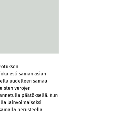
rotuksen
joka esti saman asian
itellä uudelleen samaa
teisten verojen
 annetulla päätöksellä. Kun
lla lainvoimaiseksi
 samalla perusteella