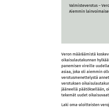
Valmisteverotus – Ver
Aiemmin lainvoimaises
Veron määräämistä koskeva
oikaisulautakunnan hylkääv
panemisen vireille uudella
asiaa, joka oli aiemmin oll
verotusmenettelystä annetu
verotuksen oikaisulautakun
jääneellä päätöksellään, o
tekemät uudet oikaisuvaat
Laki oma-aloitteisten veroj