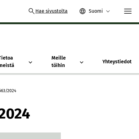
Hae sivustolta
Suomi
Tietoa
Meille
Yhteystiedot
meistä
töihin
563/​2024
​2024