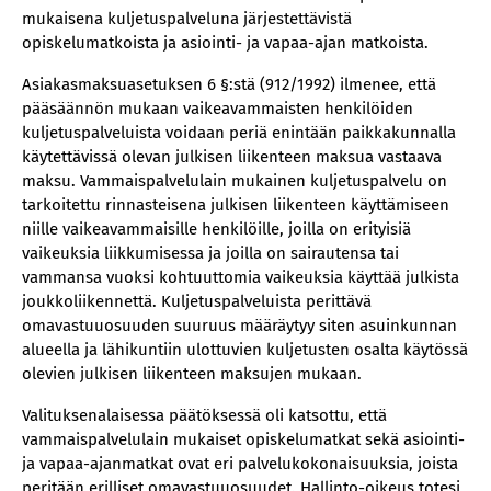
mukaisena kuljetuspalveluna järjestettävistä
opiskelumatkoista ja asiointi- ja vapaa-ajan matkoista.
Asiakasmaksuasetuksen 6 §:stä (912/1992) ilmenee, että
pääsäännön mukaan vaikeavammaisten henkilöiden
kuljetuspalveluista voidaan periä enintään paikkakunnalla
käytettävissä olevan julkisen liikenteen maksua vastaava
maksu. Vammaispalvelulain mukainen kuljetuspalvelu on
tarkoitettu rinnasteisena julkisen liikenteen käyttämiseen
niille vaikeavammaisille henkilöille, joilla on erityisiä
vaikeuksia liikkumisessa ja joilla on sairautensa tai
vammansa vuoksi kohtuuttomia vaikeuksia käyttää julkista
joukkoliikennettä. Kuljetuspalveluista perittävä
omavastuuosuuden suuruus määräytyy siten asuinkunnan
alueella ja lähikuntiin ulottuvien kuljetusten osalta käytössä
olevien julkisen liikenteen maksujen mukaan.
Valituksenalaisessa päätöksessä oli katsottu, että
vammaispalvelulain mukaiset opiskelumatkat sekä asiointi-
ja vapaa-ajanmatkat ovat eri palvelukokonaisuuksia, joista
peritään erilliset omavastuuosuudet. Hallinto-oikeus totesi,