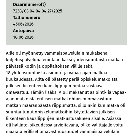
Diaarinumero(t)
7238/03.04.04.04.27/2025
Taltionumero
4506/2026
Antopäivä
18.06.2026
A:lle oli myönnetty vammaispalvelulain mukaisena
kuljetuspalveluna enintään kaksi yhdensuuntaista matkaa
päivässä kodin ja oppilaitoksen välille sekä
18 yhdensuuntaista asiointi- ja vapaa-ajan matkaa
kuukaudessa. A:lta oli päätetty periä opiskelumatkoista
julkisen liikenteen kausilippujen hintaa vastaava
omavastuu. Tämän lisäksi A oli maksanut asiointi- ja vapaa-
ajan matkoista erillisen matkakohtaisen omavastuun
matkan määränpäästä riippumatta, silloinkin kun matka oli
suuntautunut opiskelumatkoihin käytettävien julkisen
liikenteen kausilippujen matkustusalueen sisälle. Asiassa
oli hallinto-oikeudessa arvioitavana, oliko valittajalle voitu
määrätä erilliset omavastuuosuudet vammaispalvelulain