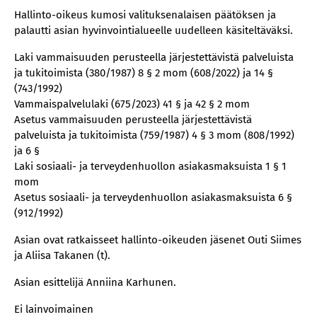
Hallinto-oikeus kumosi valituksenalaisen päätöksen ja
palautti asian hyvinvointialueelle uudelleen käsiteltäväksi.
Laki vammaisuuden perusteella järjestettävistä palveluista
ja tukitoimista (380/1987) 8 § 2 mom (608/2022) ja 14 §
(743/1992)
Vammaispalvelulaki (675/2023) 41 § ja 42 § 2 mom
Asetus vammaisuuden perusteella järjestettävistä
palveluista ja tukitoimista (759/1987) 4 § 3 mom (808/1992)
ja 6 §
Laki sosiaali- ja terveydenhuollon asiakasmaksuista 1 § 1
mom
Asetus sosiaali- ja terveydenhuollon asiakasmaksuista 6 §
(912/1992)
Asian ovat ratkaisseet hallinto-oikeuden jäsenet Outi Siimes
ja Aliisa Takanen (t).
Asian esittelijä Anniina Karhunen.
Ei lainvoimainen