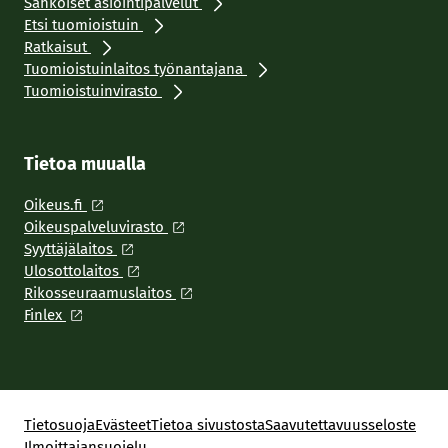
Sähköiset asiointipalvelut
Etsi tuomioistuin
Ratkaisut
Tuomioistuinlaitos työnantajana
Tuomioistuinvirasto
Tietoa muualla
Oikeus.fi
Oikeuspalveluvirasto
Syyttäjälaitos
Ulosottolaitos
Rikosseuraamuslaitos
Finlex
Tietosuoja
Evästeet
Tietoa sivustosta
Saavutettavuusseloste
Ilmoittajansuojelu