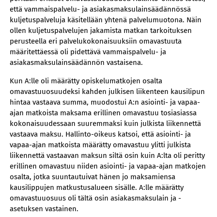
että vammaispalvelu- ja asiakasmaksulainsäädännössä
kuljetuspalveluja käsitellään yhtenä palvelumuotona. Näin
ollen kuljetuspalvelujen jakamista matkan tarkoituksen
perusteella eri palvelukokonaisuuksiin omavastuuta
määritettäessä oli pidettävä vammaispalvelu- ja
asiakasmaksulainsäädännön vastaisena.
Kun A:lle oli määrätty opiskelumatkojen osalta
omavastuuosuudeksi kahden julkisen liikenteen kausilipun
hintaa vastaava summa, muodostui A:n asiointi- ja vapaa-
ajan matkoista maksama erillinen omavastuu tosiasiassa
kokonaisuudessaan suuremmaksi kuin julkista liikennettä
vastaava maksu. Hallinto-oikeus katsoi, että asiointi- ja
vapaa-ajan matkoista määrätty omavastuu ylitti julkista
liikennettä vastaavan maksun siltä osin kuin A:lta oli peritty
erillinen omavastuu niiden asiointi- ja vapaa-ajan matkojen
osalta, jotka suuntautuivat hänen jo maksamiensa
kausilippujen matkustusalueen sisälle. A:lle määrätty
omavastuuosuus oli tältä osin asiakasmaksulain ja -
asetuksen vastainen.