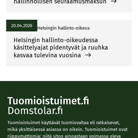
hallinnollisen seuraamusmaksun
20.04.2026
Helsingin hallinto-oikeus
Helsingin hallinto-oikeudessa
käsittelyajat pidentyvät ja ruuhka
kasvaa tulevina vuosina
Tuomioistuimet käyttävät tuomiovaltaa eli ratkaisevat,
mikä yksittäisessä asiassa on oikein. Tuomioistuimet ovat
riippumattomia: niitä sitoo ainoastaan voimassa oleva