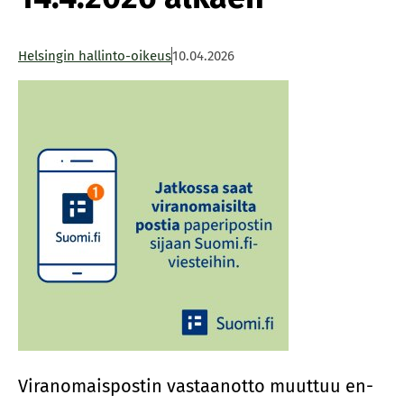
Helsingin hallinto-oikeus
10.04.2026
Vi­ran­omais­pos­tin vas­taan­ot­to muut­tuu en­