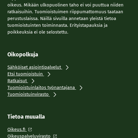
oikeus. Mikään ulkopuolinen taho ei voi puuttua niiden
ratkaisuihin. Tuomioistuimen riippumattomuus taataan
perustuslaissa. Näillä sivuilla annetaan yleistä tietoa
tuomioistuinten toiminnasta. Erityistapauksia ja
poikkeuksia ei ole selostettu.
Oikopolkuja
Sähköiset asiointipalvelut
Etsi tuomioistuin
Ratkaisut
Tuomioistuinlaitos työnantajana
Tuomioistuinvirasto
Tietoa muualla
Oikeus.fi
Oikeuspalveluvirasto