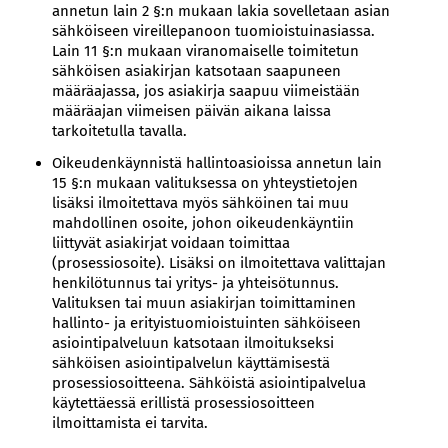
annetun lain 2 §:n mukaan lakia sovelletaan asian
sähköiseen vireillepanoon tuomioistuinasiassa.
Lain 11 §:n mukaan viranomaiselle toimitetun
sähköisen asiakirjan katsotaan saapuneen
määräajassa, jos asiakirja saapuu viimeistään
määräajan viimeisen päivän aikana laissa
tarkoitetulla tavalla.
Oikeudenkäynnistä hallintoasioissa annetun lain
15 §:n mukaan valituksessa on yhteystietojen
lisäksi ilmoitettava myös sähköinen tai muu
mahdollinen osoite, johon oikeudenkäyntiin
liittyvät asiakirjat voidaan toimittaa
(prosessiosoite). Lisäksi on ilmoitettava valittajan
henkilötunnus tai yritys- ja yhteisötunnus.
Valituksen tai muun asiakirjan toimittaminen
hallinto- ja erityistuomioistuinten sähköiseen
asiointipalveluun katsotaan ilmoitukseksi
sähköisen asiointipalvelun käyttämisestä
prosessiosoitteena. Sähköistä asiointipalvelua
käytettäessä erillistä prosessiosoitteen
ilmoittamista ei tarvita.