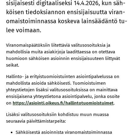
si­si­jai­ses­ti di­gi­taa­li­sek­si 14.4.2026, kun säh­
köi­sen tie­dok­sian­non en­si­si­jai­suut­ta vi­ran­
omais­toi­min­nas­sa kos­ke­va lain­sää­dän­tö tu­
lee voi­maan.
Viranomaispäätöksiin liitettäviä valitusosoituksia ja
mahdollisia muita asiakirjoja laadittaessa on otettava
huomioon sähköisen asioinnin ensisijaisuuteen liittyvät
seikat.
Hallinto- ja erityistuomioistuinten asiointipalvelussa on
mahdollista asioida sähköisesti. Tuomioistuimen
yhteystietojen lisäksi valitusosoituksissa on mainittava
ensisijaisena yhteystietona asiointipalvelu, jonka osoite
on
https://asiointi.oikeus.fi/hallintotuomioistuimet
.
Lisäksi valitusosoituksiin kohdistuu muun muassa
seuraavia päivittämistarpeita:
Sähköisestä asioinnista viranomaistoiminnassa