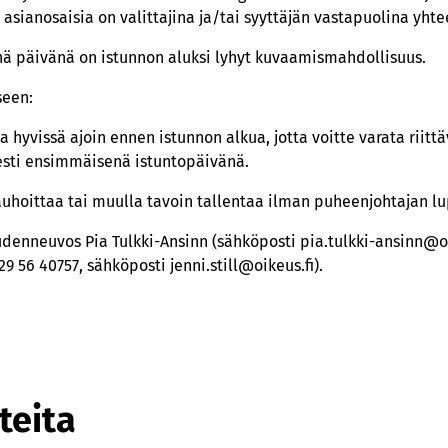
asianosaisia on valittajina ja/tai syyttäjän vastapuolina yhte
ä päivänä on istunnon aluksi lyhyt kuvaamismahdollisuus.
seen:
 hyvissä ajoin ennen istunnon alkua, jotta voitte varata riittä
sesti ensimmäisenä istuntopäivänä.
nauhoittaa tai muulla tavoin tallentaa ilman puheenjohtajan l
udenneuvos Pia Tulkki-Ansinn (sähköposti pia.tulkki-ansinn@oi
029 56 40757, sähköposti jenni.still@oikeus.fi).
teita