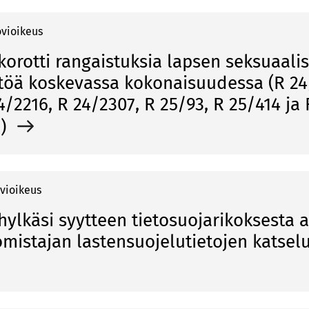
ovioikeus
korotti rangaistuksia lapsen seksuaalis
töä koskevassa kokonaisuudessa (R 24
4/2216, R 24/2307, R 25/93, R 25/414 ja 
2)
vioikeus
ylkäsi syytteen tietosuojarikoksesta a
omistajan lastensuojelutietojen katsel