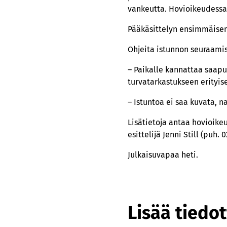
vankeutta. Hovioikeudessa 
Pääkäsittelyn ensimmäisen
Ohjeita istunnon seuraami
– Paikalle kannattaa saapua
turvatarkastukseen erityi
– Istuntoa ei saa kuvata, 
Lisätietoja antaa hovioike
esittelijä Jenni Still (puh. 
Julkaisuvapaa heti.
Lisää tiedot