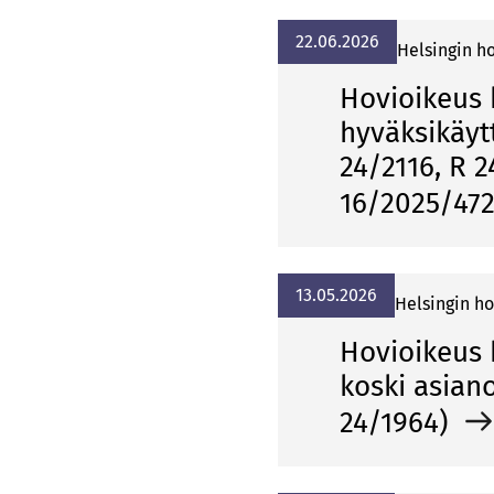
22.06.2026
Helsingin h
Hovioikeus 
hyväksikäyt
24/2116, R 2
16/2025/47
13.05.2026
Helsingin ho
Hovioikeus h
koski asian
24/1964)