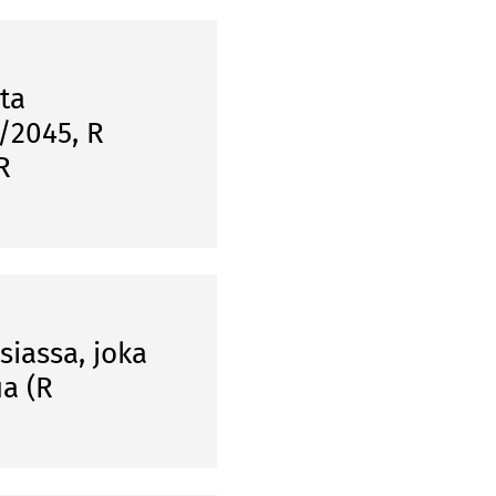
ta
/2045, R
R
siassa, joka
ua (R