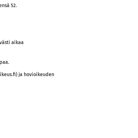
ensä 52.
västi aikaa
upaa.
keus.fi) ja hovioikeuden