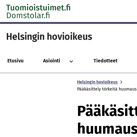
Skip to content -saavutettavuusohje
Helsingin hovioikeus
Etusivu
Asiointi
Tiedotteet
Helsingin hovioikeus
Pääkäsittely törkeitä huumaus
Pääkäsit
huumausa