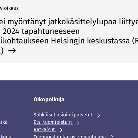
vioikeus
ei myöntänyt jatkokäsittelylupaa liitty
a 2024 tapahtuneeseen
kohtaukseen Helsingin keskustassa (
2)
Oikopolkuja
Sähköiset asiointipalvelut
mikä
Etsi tuomioistuin
Ratkaisut
ikeus.
Tuomioistuinlaitos työnantajana