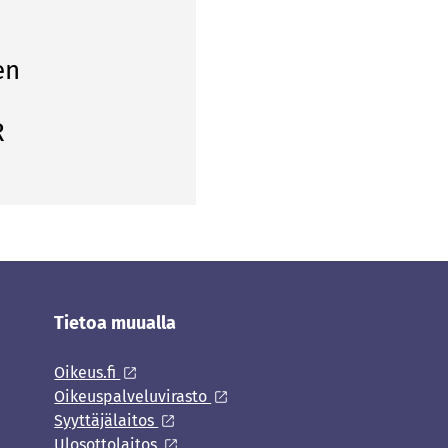
en
R
Tietoa muualla
Oikeus.fi
Oikeuspalveluvirasto
Syyttäjälaitos
Ulosottolaitos