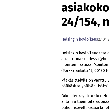
asiakoko
24/154, 
Helsingin hovioikeus
27.01.
Helsingin hovioikeudessa 
asiakokonaisuudessa (yhdes
monitoimisalissa. Monitoim
(Porkkalankatu 13, 00180 He
Pääkäsittelylle on varattu
pääkäsittelypäivän lisäksi 
Oikeudenkäynti koskee Hel
antamia tuomioita asioissa 
puhelinsovelluksessa lähet