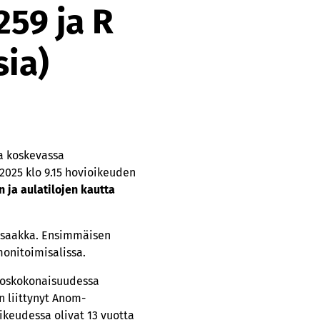
59 ja R
sia)
a koskevassa
2025 klo 9.15 hovioikeuden
 ja aulatilojen kautta
5 saakka. Ensimmäisen
 monitoimisalissa.
ikoskokonaisuudessa
n liittynyt Anom-
ikeudessa olivat 13 vuotta