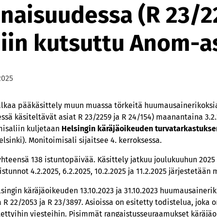
naisuudessa (R 23/22
niin kutsuttu Anom-a
2025
alkaa pääkäsittely muun muassa törkeitä huumausainerikoksi
sä käsiteltävät asiat R 23/2259 ja R 24/154) maanantaina 3.2.
isaliin kuljetaan
Helsingin käräjäoikeuden turvatarkastuksen
lsinki). Monitoimisali sijaitsee 4. kerroksessa.
 yhteensä 138 istuntopäivää. Käsittely jatkuu joulukuuhun 202
istunnot 4.2.2025, 6.2.2025, 10.2.2025 ja 11.2.2025 järjestetään
singin käräjäoikeuden 13.10.2023 ja 31.10.2023 huumausainer
R 22/2053 ja R 23/3897. Asioissa on esitetty todistelua, joka o
ettyihin viesteihin. Pisimmät rangaistusseuraamukset käräjäo