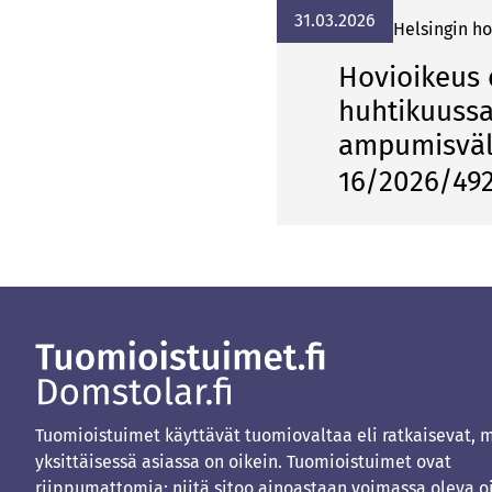
31.03.2026
Helsingin ho
Hovioikeus 
huhtikuuss
ampumisväli
16/2026/49
Tuomioistuimet käyttävät tuomiovaltaa eli ratkaisevat, 
yksittäisessä asiassa on oikein. Tuomioistuimet ovat
riippumattomia: niitä sitoo ainoastaan voimassa oleva o