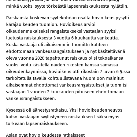
minkä vuoksi syyte törkeästä lapsenraiskauksesta hylättiin.
Raiskausta koskevan syytekohdan osalta hovioikeus pysytti
käräjäoikeuden tuomion. Hovioikeus arvioi
oikeudenmukaiseksi rangaistukseksi vastaajan syyksi
luetusta raiskauksesta 3 vuotta 6 kuukautta vankeutta.
Koska vastaaja oli aikaisemmin tuomittu kahteen
ehdottomaan vankeusrangaistukseen ja nyt käsiteltävänä
oleva vuonna 2020 tapahtunut raiskaus olisi tekoaikansa
vuoksi voitu käsitellä näiden rikosten kanssa samassa
oikeudenkäynnissä, hovioikeus otti rikoslain 7 luvun 6 §:ssä
tarkoitetulla tavalla kohtuullistavana huomioon mainitut
aikaisemmat ehdottomat vankeusrangaistukset ja tuomitsi
vastaajan 1 vuoden 2 kuukauden pituiseen ehdottomaan
vankeusrangaistukseen.
Kyseessä oli äänestysratkaisu. Yksi hovioikeudenneuvos
katsoi vastaajan syyllistyneen raiskauksen lisäksi myös
törkeään lapsenraiskaukseen.
Asian ovat hovioikeudessa ratkaisseet