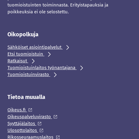
tuomioistuinten toiminnasta. Erityistapauksia ja
poikkeuksia ei ole selostettu.
Oikopolkuja
Sähköiset asiointipalvelut
Etsi tuomioistuin
Ratkaisut
Tuomioistuinlaitos työnantajana
Tuomioistuinvirasto
Tietoa muualla
Oikeus.fi
Oikeuspalveluvirasto
Syyttäjälaitos
Ulosottolaitos
Rikosseuraamuslaitos