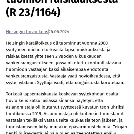
(R 23/1164)
Helsingin hovioikeus
26.06.2024
Helsingin käräjäoikeus oli tuominnut vuonna 2000
syntyneen miehen törkeästä lapsenraiskauksesta ja
raiskauksesta yhteiseen 2 vuoden 8 kuukauden
vankeusrangaistukseen, jossa oli otettu kohtuullistavana
huomioon vastaajan kaksi aikaisempaa ehdotonta
vankeusrangaistusta. Vastaaja vaati hovioikeudessa, että
syyte hylätään. Syyttäjä vaati, että rangaistusta korotetaan.
Törkeää lapsenraiskausta koskevan syytekohdan osalta
hovioikeus katsoi asiassa sinänsä näytetyn, että
asianomistaja oli joutunut syytteessä kuvatun teon uhriksi
huhtikuussa 2019. Asianomistaja oli kuitenkin tunnistanut
vastaajan tekijäksi vasta useita kuukausia teon jälkeen, ja
tunnistamiseen liittyi muitakin epävarmuustekijöitä. Tekijän
henkilöllisyydestä jäi näin ollen varteenotettava epäily,