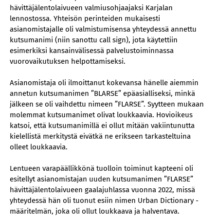
hävittäjälentolaivueen valmiusohjaajaksi Karjalan
lennostossa. Yhteisön perinteiden mukaisesti
asianomistajalle oli valmistumisensa yhteydessä annettu
kutsumanimi (niin sanottu call sign), jota käytettiin
esimerkiksi kansainvälisessä palvelustoiminnassa
vuorovaikutuksen helpottamiseksi.
Asianomistaja oli ilmoittanut kokevansa hänelle aiemmin
annetun kutsumanimen ”BLARSE” epäasialliseksi, minkä
jälkeen se oli vaihdettu nimeen ”FLARSE”. Syytteen mukaan
molemmat kutsumanimet olivat loukkaavia. Hovioikeus
katsoi, että kutsumanimillä ei ollut mitään vakiintunutta
kielellistä merkitystä eivätkä ne erikseen tarkasteltuina
olleet loukkaavia.
Lentueen varapäällikkönä tuolloin toiminut kapteeni oli
esitellyt asianomistajan uuden kutsumanimen ”FLARSE”
hävittäjälentolaivueen gaalajuhlassa vuonna 2022, missä
yhteydessä hän oli tuonut esiin nimen Urban Dictionary -
määritelmän, joka oli ollut loukkaava ja halventava.