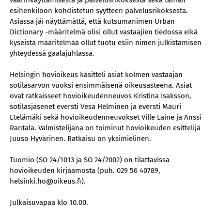
väärinkäyttämisestä ja palvelusrikoksesta sekä tämän
esihenkilöön kohdistetun syytteen palvelusrikoksesta.
Asiassa jäi näyttämättä, että kutsumanimen Urban
Dictionary -määritelmä olisi ollut vastaajien tiedossa eikä
kyseistä määritelmää ollut tuotu esiin nimen julkistamisen
yhteydessä gaalajuhlassa.
Helsingin hovioikeus käsitteli asiat kolmen vastaajan
sotilasarvon vuoksi ensimmäisenä oikeusasteena. Asiat
ovat ratkaisseet hovioikeudenneuvos Kristina Isaksson,
sotilasjäsenet eversti Vesa Helminen ja eversti Mauri
Etelämäki sekä hovioikeudenneuvokset Ville Laine ja Anssi
Rantala. Valmistelijana on toiminut hovioikeuden esittelijä
Juuso Hyvärinen. Ratkaisu on yksimielinen.
Tuomio (SO 24/1013 ja SO 24/2002) on tilattavissa
hovioikeuden kirjaamosta (puh. 029 56 40789,
helsinki.ho@oikeus.fi).
Julkaisuvapaa klo 10.00.