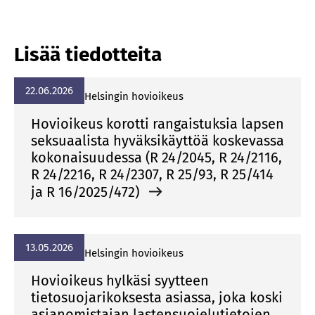
Lisää tiedotteita
22.06.2026
Helsingin hovioikeus
Hovioikeus korotti rangaistuksia lapsen
seksuaalista hyväksikäyttöä koskevassa
kokonaisuudessa (R 24/2045, R 24/2116,
R 24/2216, R 24/2307, R 25/93, R 25/414
ja R 16/2025/472)
13.05.2026
Helsingin hovioikeus
Hovioikeus hylkäsi syytteen
tietosuojarikoksesta asiassa, joka koski
asianomistajan lastensuojelutietojen