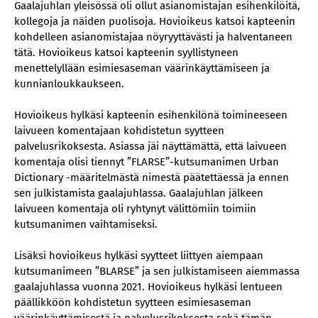
Gaalajuhlan yleisössä oli ollut asianomistajan esihenkilöitä,
kollegoja ja näiden puolisoja. Hovioikeus katsoi kapteenin
kohdelleen asianomistajaa nöyryyttävästi ja halventaneen
tätä. Hovioikeus katsoi kapteenin syyllistyneen
menettelyllään esimiesaseman väärinkäyttämiseen ja
kunnianloukkaukseen.
Hovioikeus hylkäsi kapteenin esihenkilönä toimineeseen
laivueen komentajaan kohdistetun syytteen
palvelusrikoksesta. Asiassa jäi näyttämättä, että laivueen
komentaja olisi tiennyt ”FLARSE”-kutsumanimen Urban
Dictionary -määritelmästä nimestä päätettäessä ja ennen
sen julkistamista gaalajuhlassa. Gaalajuhlan jälkeen
laivueen komentaja oli ryhtynyt välittömiin toimiin
kutsumanimen vaihtamiseksi.
Lisäksi hovioikeus hylkäsi syytteet liittyen aiempaan
kutsumanimeen ”BLARSE” ja sen julkistamiseen aiemmassa
gaalajuhlassa vuonna 2021. Hovioikeus hylkäsi lentueen
päällikköön kohdistetun syytteen esimiesaseman