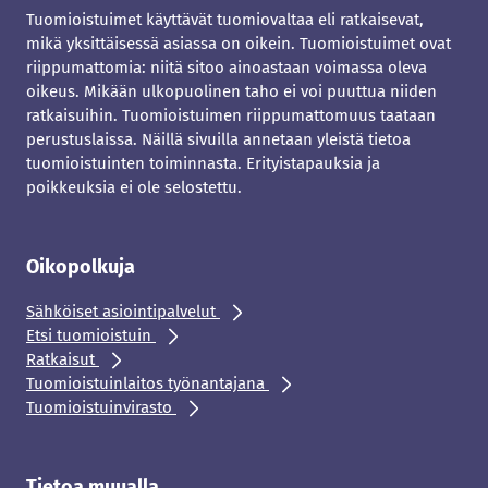
Tuomioistuimet käyttävät tuomiovaltaa eli ratkaisevat,
mikä yksittäisessä asiassa on oikein. Tuomioistuimet ovat
riippumattomia: niitä sitoo ainoastaan voimassa oleva
oikeus. Mikään ulkopuolinen taho ei voi puuttua niiden
ratkaisuihin. Tuomioistuimen riippumattomuus taataan
perustuslaissa. Näillä sivuilla annetaan yleistä tietoa
tuomioistuinten toiminnasta. Erityistapauksia ja
poikkeuksia ei ole selostettu.
Oikopolkuja
Sähköiset asiointipalvelut
Etsi tuomioistuin
Ratkaisut
Tuomioistuinlaitos työnantajana
Tuomioistuinvirasto
Tietoa muualla