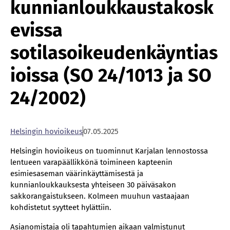
kunnianloukkaustakosk
evissa
sotilasoikeudenkäyntias
ioissa (SO 24/1013 ja SO
24/2002)
Helsingin hovioikeus
07.05.2025
Helsingin hovioikeus on tuominnut Karjalan lennostossa
lentueen varapäällikkönä toimineen kapteenin
esimiesaseman väärinkäyttämisestä ja
kunnianloukkauksesta yhteiseen 30 päiväsakon
sakkorangaistukseen. Kolmeen muuhun vastaajaan
kohdistetut syytteet hylättiin.
Asianomistaja oli tapahtumien aikaan valmistunut