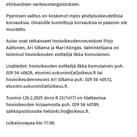
elinkautisen vankeusrangaistuksen.
Pyynösen valitus on koskenut myös yksityisoikeudellisia
korvauksia. Omaisille tuomittuja korvauksia ei pääosin ole
muutettu.
Asian ovat ratkaisseet hovioikeudenneuvokset Pirjo
Aaltonen, Ari Siltama ja Mari Köngäs. Valmistelijana on
toiminut hovioikeuden esittelijä Ilkka Komulainen.
Lisätiedot: hovioikeuden esittelijä Ilkka Komulainen puh.
029 56 40629, etunimi.sukunimi(at)oikeus.fi tai
hovioikeudenneuvos Ari Siltama puh. 029 56 40572,
etunimi.sukunimi(at)oikeus.fi.
Tuomio (26.2.2025 dnro R 23/1417) on tilattavissa
hovioikeuden kirjaamosta puh. 029 56 40789,
sähköpostiosoite helsinki.ho@oikeus.fi.
Julkaisuvapaa klo 11:00.