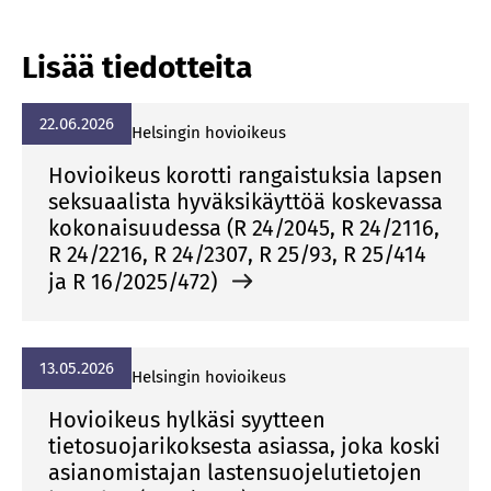
Lisää tiedotteita
22.06.2026
Helsingin hovioikeus
Hovioikeus korotti rangaistuksia lapsen
seksuaalista hyväksikäyttöä koskevassa
kokonaisuudessa (R 24/2045, R 24/2116,
R 24/2216, R 24/2307, R 25/93, R 25/414
ja R 16/2025/472)
13.05.2026
Helsingin hovioikeus
Hovioikeus hylkäsi syytteen
tietosuojarikoksesta asiassa, joka koski
asianomistajan lastensuojelutietojen