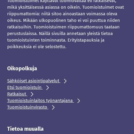
Tuomioistuimet käyttävät tuomiovaltaa eli ratkaisevat,
mikä yksittäisessä asiassa on oikein. Tuomioistuimet ovat
riippumattomia: niitä sitoo ainoastaan voimassa oleva
oikeus. Mikään ulkopuolinen taho ei voi puuttua niiden
ratkaisuihin. Tuomioistuimen riippumattomuus taataan
perustuslaissa. Näillä sivuilla annetaan yleistä tietoa
tuomioistuinten toiminnasta. Erityistapauksia ja
poikkeuksia ei ole selostettu.
Oikopolkuja
Sähköiset asiointipalvelut
Etsi tuomioistuin
Ratkaisut
Tuomioistuinlaitos työnantajana
Tuomioistuinvirasto
Tietoa muualla