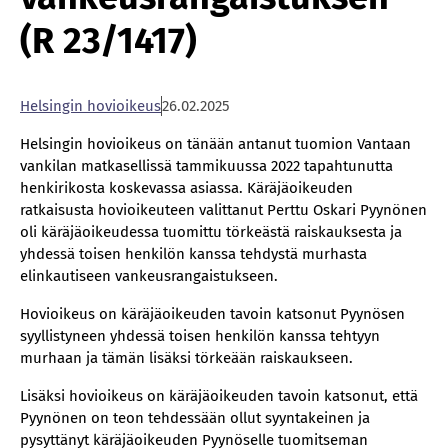
(R 23/1417)
Helsingin hovioikeus
26.02.2025
Helsingin hovioikeus on tänään antanut tuomion Vantaan
vankilan matkasellissä tammikuussa 2022 tapahtunutta
henkirikosta koskevassa asiassa. Käräjäoikeuden
ratkaisusta hovioikeuteen valittanut Perttu Oskari Pyynönen
oli käräjäoikeudessa tuomittu törkeästä raiskauksesta ja
yhdessä toisen henkilön kanssa tehdystä murhasta
elinkautiseen vankeusrangaistukseen.
Hovioikeus on käräjäoikeuden tavoin katsonut Pyynösen
syyllistyneen yhdessä toisen henkilön kanssa tehtyyn
murhaan ja tämän lisäksi törkeään raiskaukseen.
Lisäksi hovioikeus on käräjäoikeuden tavoin katsonut, että
Pyynönen on teon tehdessään ollut syyntakeinen ja
pysyttänyt käräjäoikeuden Pyynöselle tuomitseman