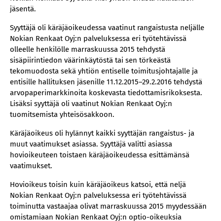
jäsentä.
Syyttäjä oli käräjäoikeudessa vaatinut rangaistusta neljälle
Nokian Renkaat Oyj:n palveluksessa eri työtehtävissä
olleelle henkilölle marraskuussa 2015 tehdystä
sisäpiirintiedon väärinkäytöstä tai sen törkeästä
tekomuodosta sekä yhtiön entiselle toimitusjohtajalle ja
entisille hallituksen jäsenille 11.12.2015–29.2.2016 tehdystä
arvopaperimarkkinoita koskevasta tiedottamisrikoksesta.
Lisäksi syyttäjä oli vaatinut Nokian Renkaat Oyj:n
tuomitsemista yhteisösakkoon.
Käräjäoikeus oli hylännyt kaikki syyttäjän rangaistus- ja
muut vaatimukset asiassa. Syyttäjä valitti asiassa
hovioikeuteen toistaen käräjäoikeudessa esittämänsä
vaatimukset.
Hovioikeus toisin kuin käräjäoikeus katsoi, että neljä
Nokian Renkaat Oyj:n palveluksessa eri työtehtävissä
toiminutta vastaajaa olivat marraskuussa 2015 myydessään
omistamiaan Nokian Renkaat Oyj:n optio-oikeuksia