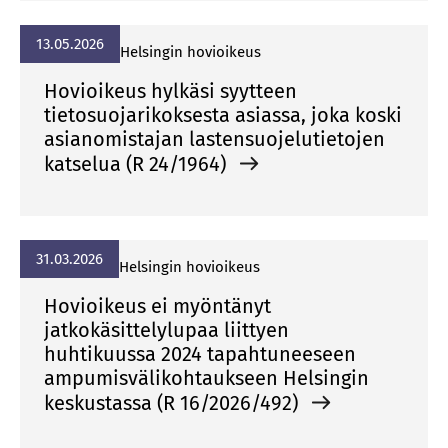
13.05.2026
Helsingin hovioikeus
Hovioikeus hylkäsi syytteen
tietosuojarikoksesta asiassa, joka koski
asianomistajan lastensuojelutietojen
katselua (R 24/1964)
31.03.2026
Helsingin hovioikeus
Hovioikeus ei myöntänyt
jatkokäsittelylupaa liittyen
huhtikuussa 2024 tapahtuneeseen
ampumisvälikohtaukseen Helsingin
keskustassa (R 16/2026/492)