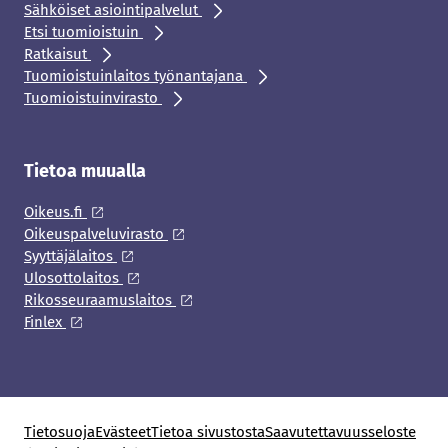
Sähköiset asiointipalvelut
Etsi tuomioistuin
Ratkaisut
Tuomioistuinlaitos työnantajana
Tuomioistuinvirasto
Tietoa muualla
Oikeus.fi
Oikeuspalveluvirasto
Syyttäjälaitos
Ulosottolaitos
Rikosseuraamuslaitos
Finlex
Tietosuoja
Evästeet
Tietoa sivustosta
Saavutettavuusseloste