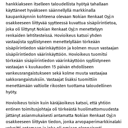
hankkiakseen itselleen taloudellista hyötyä tahallaan
käyttäneet hyväkseen säännellyllä markkinalla
kaupankäynnin kohteena olevaan Nokian Renkaat Oyj:n
osakkeeseen liittyvää syytteessä kuvattua sisäpiirintietoa,
joka oli liittynyt Nokian Renkaat Oyj:n menettelyyn
renkaiden lehtitesteissä. Hovioikeus katsoi yhden
vastaajista syyllistyneen menettelyllään törkeään
sisäpiirintiedon väärinkäyttöön ja kolmen muun vastaajan
sisäpiirintiedon väärinkäyttöön. Hovioikeus tuomitsi
törkeään sisäpiirintiedon väärinkäyttöön syyllistyneen
vastaajan 4 kuukauden 15 päivän ehdolliseen
vankeusrangaistukseen sekä kolme muuta vastaajaa
sakkorangaistuksiin. Vastaajat lisäksi tuomittiin
menettämään valtiolle rikosten tuottama taloudellinen
hyöty.
Hovioikeus toisin kuin käräjäoikeus katsoi, että yhtiön
entinen toimitusjohtaja oli törkeästä huolimattomuudesta
jättänyt asianmukaisesti antamatta Nokian Renkaat Oyj:n
osakkeeseen liittyvän tiedon, jonka arvopaperimarkkinalaki