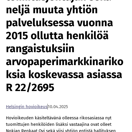
neljä muuta yhtiön
palveluksessa vuonna
2015 ollutta henkilöä
rangaistuksiin
arvopaperimarkkinariko
ksia koskevassa asiassa
R 22/2695
Helsingin hovioikeus
10.04.2025
Hovioikeuden käsiteltävänä olleessa rikosasiassa nyt
tuomittujen henkilöiden lisäksi vastaajina ovat olleet
Nokian Renkaat Oyj sekä viisi yhtiön entistä hallituksen