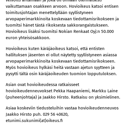
velvoitti antamaan ja joka oli omiaan olennaisesti
vaikuttamaan osakkeen arvoon. Hovioikeus katsoi entisen
toimitusjohtajan menettelyllään syyllistyneen
arvopaperimarkkinoita koskevaan tiedottamisrikokseen ja
tuomitsi hänet tästä rikoksesta sakkorangaistukseen.
Hovioikeus lisäksi tuomitsi Nokian Renkaat Oyj:n 50.000
euron yhteisösakkoon.
Hovioikeus kuten käräjäoikeus katsoi, että entisten
hallituksen jäsenten ei ollut näytetty syyllistyneen asiassa
arvopaperimarkkinoita koskevaan tiedottamisrikokseen.
Myös hovioikeus hylkäsi heitä vastaan ajetun syytteen ja
pysytti tältä osin käräjäoikeuden tuomion lopputuloksen.
Asian ovat hovioikeudessa ratkaisseet
hovioikeudenneuvokset Pekka Haapaniemi, Markku Laine
(puheenjohtaja) ja Jaakko Hirsto. Ratkaisu on yksimielinen.
Asiaa koskeviin tiedusteluihin vastaa hovioikeudenneuvos
Jaakko Hirsto puh. 029 56 40620,
etunimi.sukunimi(at)oikeus.fi