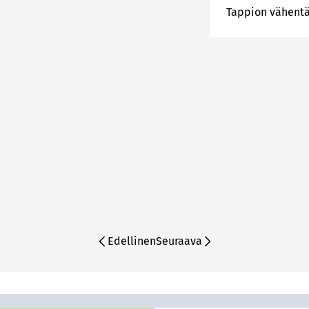
Tappion vähent
Edellinen
Seuraava