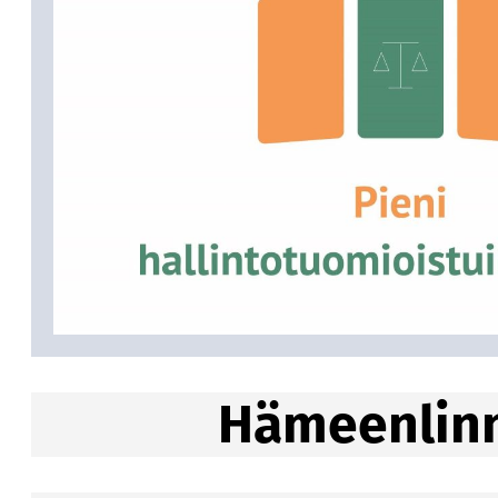
Hämeenlinn