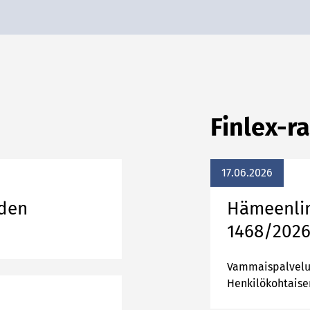
Finlex-r
17.06.2026
uden
Hämeenlin
1468/202
Vammaispalvelu 
Henkilökohtaisen