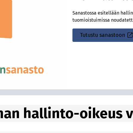
Sanastossa esitellään halli
tuomioistuimissa noudatett
Tutustu sanastoon
Sisäinen
linkki
an hallinto-oikeus 