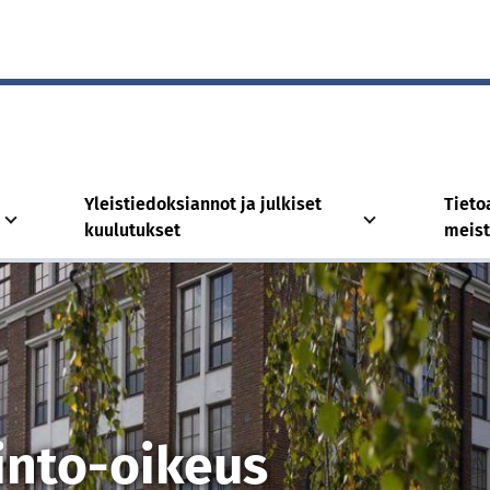
Yleistiedoksiannot ja julkiset
Tieto
kuulutukset
meis
into-oikeus