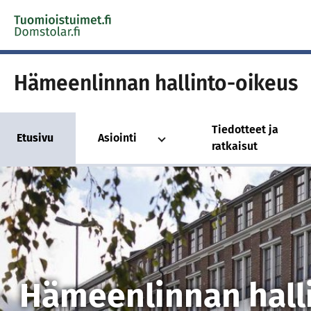
Skip to content -saavutettavuusohje
Hämeenlinnan hallinto-oikeus
Tiedotteet ja
Etusivu
Asiointi
ratkaisut
Hämeenlinnan hall