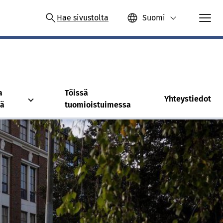
Hae sivustolta
Suomi
a
Töissä
Yhteystiedot
tä
tuomioistuimessa