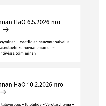
n­nan HaO 6.5.2026 nro
6
ksyminen – Maatilojen neuvontapalvelut –
Maaseutuelinkeinoviranomainen –
ehtävissä toimiminen
n­nan HaO 10.2.2026 nro
 tuloverotus – Tulolähde – Verotusyhtymä –