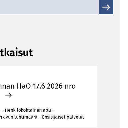
atkaisut
nan HaO 17.6.2026 nro
6
– Henkilökohtainen apu –
 avun tuntimäärä – Ensisijaiset palvelut