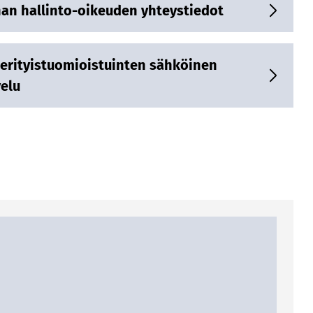
an hallinto-oikeuden yhteystiedot
a erityistuomioistuinten sähköinen
velu