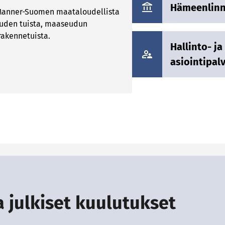
Hämeenlinn
 Manner-Suomen maataloudellista
uden tuista, maaseudun
rakennetuista.
Hallinto- j
asiointipal
a julkiset kuulutukset