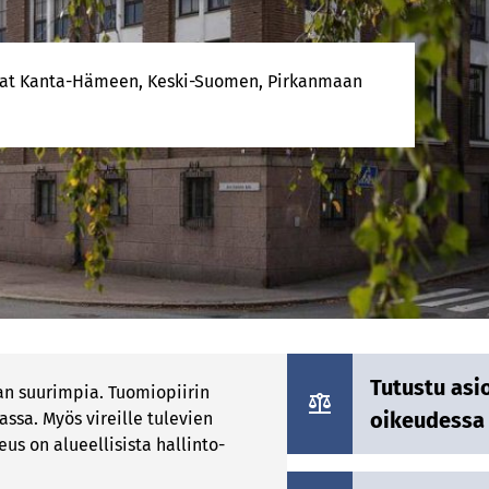
vat Kanta-Hämeen, Keski-Suomen, Pirkanmaan
Tutustu asi
an suurimpia. Tuomiopiirin
oikeudessa
assa. Myös vireille tulevien
s on alueellisista hallinto-