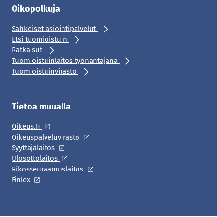
Oikopolkuja
Sähköiset asiointipalvelut
Etsi tuomioistuin
Ratkaisut
Tuomioistuinlaitos työnantajana
Tuomioistuinvirasto
Tietoa muualla
Oikeus.fi
Oikeuspalveluvirasto
Syyttäjälaitos
Ulosottolaitos
Rikosseuraamuslaitos
Finlex