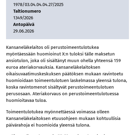
1978/03.04.04.04.27/2025
Taltionumero
1349/2026
Antopäivä
29.06.2026
Kansaneläkelaitos oli perustoimeentulotukea
myöntäessään huomioinut X:n tuloksi tälle maksetun
ansiotulon, joka oli sisältänyt muun ohella yhteensä 159
euroa ateriakorvauksia. Kansaneläkelaitoksen
oikaisuvaatimuskeskuksen päätöksen mukaan ravintoetu
huomioidaan toimeentulotuen laskelmassa yleensä tulona,
koska ravintomenot sisältyvät perustoimeentulotuen
perusosaan. Ateriakorvaus on perustoimeentulotuessa
huomioitavaa tuloa.
Toimeentulotukea myönnettäessä voimassa olleen
Kansaneläkelaitoksen etuusohjeen mukaan kohtuullisia
päivärahoja ei huomioida yleensä tulona.