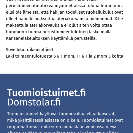
perustoimeentulotukea myönnettäessä tulona huomioon,
ellei ole ilmeistä, että hakijan todelliset ruokailukulut ovat
olleet hänelle maksettua ateriakorvausta pienemmät. X:lle
maksettuja ateriakorvauksia ei ollut siten voitu ottaa
huomioon tulona perustoimeentulotuen laskelmalla
Kansaneläkelaitoksen käyttämillä perusteilla.
Sovelletut oikeusohjeet
Laki toimeentulotuesta 6 § 1 mom, 11 § 1 ja 2 mom 3 kohta
Tuomioistuimet käyttävät tuomiovaltaa eli ratkaisevat,
mikä yksittäisessä asiassa on oikein. Tuomioistuimet ovat
riippumattomia: niitä sitoo ainoastaan voimassa oleva