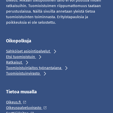
oikeus. Mikään ulkopuolinen taho ei voi puuttua niiden
ratkaisuihin. Tuomioistuimen riippumattomuus taataan
perustuslaissa. Näillä sivuilla annetaan yleistä tietoa
tuomioistuinten toiminnasta. Erityistapauksia ja
poikkeuksia ei ole selostettu.
Oikopolkuja
Sähköiset asiointipalvelut
Etsi tuomioistuin
Ratkaisut
Tuomioistuinlaitos työnantajana
Tuomioistuinvirasto
Tietoa muualla
Oikeus.fi
Oikeuspalveluvirasto