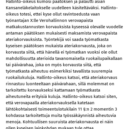
Hallinto-oikeus kumosi päätöksen ja palautti asian
Kansaneläkelaitokselle uudelleen käsiteltäväksi. Hallinto-
oikeus totesi, ettei kyse ollut ravintoedusta vaan
työnantajan X:lle Verohallinnon verovapaista
matkakustannusten korvauksista kyseessä olevalle vuodelle
antaman päätöksen mukaisesti maksamista verovapaista
ateriakorvauksista. Työntekijä voi saada työmatkasta
kyseisen päätöksen mukaista ateriakorvausta, joka on
korvausta siitä, että hänellä ei työmatkan vuoksi ole ollut
mahdollisuutta aterioida tavanomaisella ruokailupaikallaan
tai päivärahaa, joka on myös korvausta siitä, että
työmatkasta aiheutuu esimerkiksi tavallista suurempia
ruokailukuluja. Hallinto-oikeus katsoi, että ateriakorvaus
rinnastuu luonteeltaan päivärahaan, sillä molemmat on
tarkoitettu korvaukseksi kattamaan työmatkasta
aiheutuneita erityisiä kuluja. Hallinto-oikeus katsoi siten,
että verovapaalla ateriakorvauksella katetaan
lähtökohtaisesti toimeentulotukilain 11 §:n 2 momentin 3
kohdassa tarkoitettuja muita työssäkäynnistä aiheutuvia
menoja. Kohtuullisen suuruista ateriakorvausta ei näin
ollen kyseisen lainkohdan mukaan tule ottaa