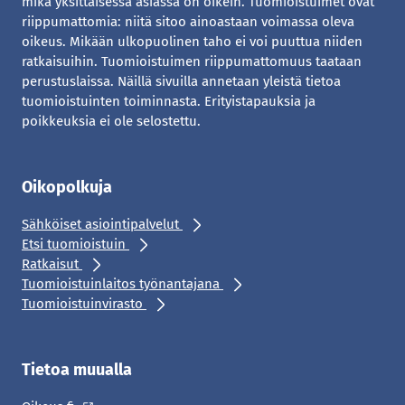
mikä yksittäisessä asiassa on oikein. Tuomioistuimet ovat
riippumattomia: niitä sitoo ainoastaan voimassa oleva
oikeus. Mikään ulkopuolinen taho ei voi puuttua niiden
ratkaisuihin. Tuomioistuimen riippumattomuus taataan
perustuslaissa. Näillä sivuilla annetaan yleistä tietoa
tuomioistuinten toiminnasta. Erityistapauksia ja
poikkeuksia ei ole selostettu.
Oikopolkuja
Sähköiset asiointipalvelut
Etsi tuomioistuin
Ratkaisut
Tuomioistuinlaitos työnantajana
Tuomioistuinvirasto
Tietoa muualla