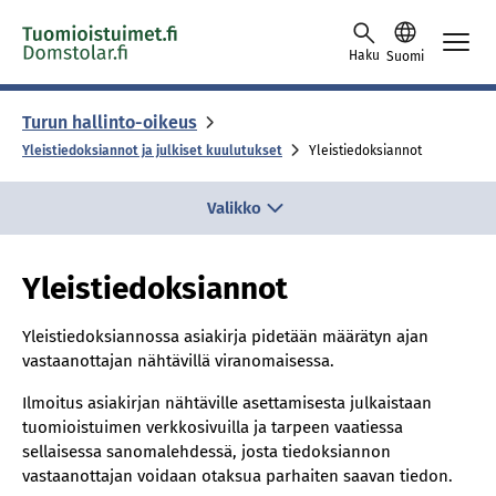
Skip to content -saavutettavuusohje
Haku
Suomi
Turun hallinto-oikeus
Yleistiedoksiannot ja julkiset kuulutukset
Yleistiedoksiannot
Valikko
Yleistiedoksiannot
Yleistiedoksiannossa asiakirja pidetään määrätyn ajan
vastaanottajan nähtävillä viranomaisessa.
Ilmoitus asiakirjan nähtäville asettamisesta julkaistaan
tuomioistuimen verkkosivuilla ja tarpeen vaatiessa
sellaisessa sanomalehdessä, josta tiedoksiannon
vastaanottajan voidaan otaksua parhaiten saavan tiedon.