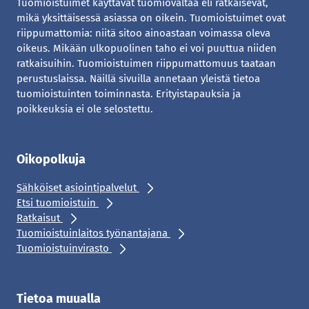
Tuomioistuimet käyttävät tuomiovaltaa eli ratkaisevat,
mikä yksittäisessä asiassa on oikein. Tuomioistuimet ovat
riippumattomia: niitä sitoo ainoastaan voimassa oleva
oikeus. Mikään ulkopuolinen taho ei voi puuttua niiden
ratkaisuihin. Tuomioistuimen riippumattomuus taataan
perustuslaissa. Näillä sivuilla annetaan yleistä tietoa
tuomioistuinten toiminnasta. Erityistapauksia ja
poikkeuksia ei ole selostettu.
Oikopolkuja
Sähköiset asiointipalvelut
Etsi tuomioistuin
Ratkaisut
Tuomioistuinlaitos työnantajana
Tuomioistuinvirasto
Tietoa muualla