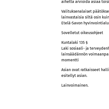
aihetta arvioida asiaa toisi
Valituksenalaiset päätökse
lainvastaisia siltä osin ku
Etelä-Savon hyvinvointialu
Sovelletut oikeusohjeet
Kuntalaki 135 §
Laki sosiaali- ja terveyde
lainsäädännön voimaanpanos
momentti
Asian ovat ratkaisseet hal
esitellyt asian.
Lainvoimainen.