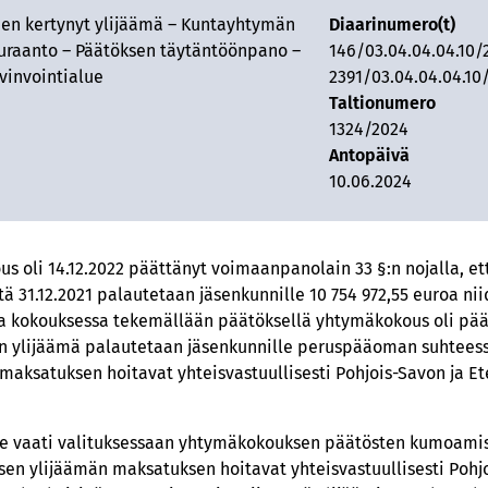
en kertynyt ylijäämä – Kuntayhtymän
Diaarinumero(t)
uraanto – Päätöksen täytäntöönpano –
146/03.04.04.04.10/
vinvointialue
2391/03.04.04.04.10
Taltionumero
1324/2024
Antopäivä
10.06.2024
 oli 14.12.2022 päättänyt voimaanpanolain 33 §:n nojalla, e
istä 31.12.2021 palautetaan jäsenkunnille 10 754 972,55 euroa 
sa kokouksessa tekemällään päätöksellä yhtymäkokous oli pää
n ylijäämä palautetaan jäsenkunnille peruspääoman suhtees
 maksatuksen hoitavat yhteisvastuullisesti Pohjois-Savon ja E
e vaati valituksessaan yhtymäkokouksen päätösten kumoamista 
lisen ylijäämän maksatuksen hoitavat yhteisvastuullisesti Pohj