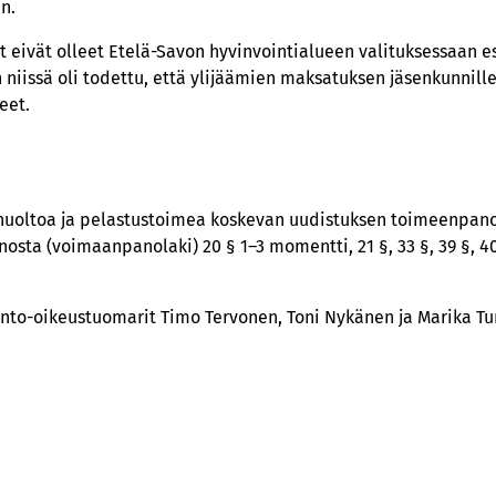
n.
t eivät olleet Etelä-Savon hyvinvointialueen valituksessaan es
in niissä oli todettu, että ylijäämien maksatuksen jäsenkunnill
eet.
nhuoltoa ja pelastustoimea koskevan uudistuksen toimeenpano
ta (voimaanpanolaki) 20 § 1–3 momentti, 21 §, 33 §, 39 §, 40 
linto-oikeustuomarit Timo Tervonen, Toni Nykänen ja Marika T