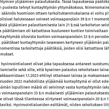
yhtymien ylijäämien palautuksesta. Tässä tapauksessa päätök
ien puolesta tehnyt kuntayhtymän yhtymäkokous. Nimenomaine
 säännös huomioon ottaen tarkoituksenmukaisena ei voitu pit
lisivat halutessaan voineet voimaapanolain 39 §:n 1 momenti
tä ylijäämien palauttamisesta lain 21 §:ssä tarkoitetun selv
 päättämisen oli katsottava kuuluneen kuntien toimivaltaan j
untayhtymää sitovista kuntien voimaanpanolain 33 §:n peruste
tä päätökset kuntayhtymän taseeseen kertyneen ylijäämän pal
omentissa tarkoitettuja päätöksiä, joiden olisi katsottava lä
umukset.
tä hyvinvointialueet olivat joka tapauksessa antaneet suostum
tamiselle sekä sille, että kyseinen palautus rahoitetaan lai
lakkaamistaan 1.1.2023 ehtinyt ottamaan lainaa ja maksamaan
. Vuoden 2022 mahdollista ylijäämää kuntayhtymä ei ollut ed
jäämän lopullinen määrä oli selvinnyt vasta kuntayhtymän lak
a voimaanpanolain 33 §:n mukaisesti ylijäämien palautuksest
 olivat tässä tilanteessa siirtyneet voimaanpanolain 20 §:n 
aviksi. Hyvinvointialueiden esittämät, niiden rahoituksen liit