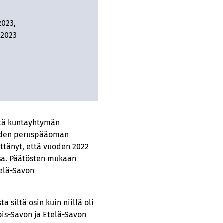
2023,
/2023
ttä kuntayhtymän
niiden peruspääoman
ttänyt, että vuoden 2022
sa. Päätösten mukaan
telä-Savon
siltä osin kuin niillä oli
ois-Savon ja Etelä-Savon