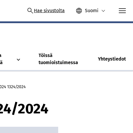
Hae sivustolta
Suomi
a
Töissä
Yhteystiedot
tä
tuomioistuimessa
024 1324/​2024
24/​2024