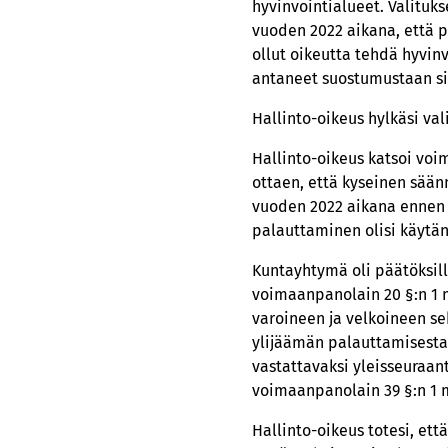
hyvinvointialueet. Valituks
vuoden 2022 aikana, että p
ollut oikeutta tehdä hyvin
antaneet suostumustaan si
Hallinto-oikeus hylkäsi val
Hallinto-oikeus katsoi vo
ottaen, että kyseinen sään
vuoden 2022 aikana ennen 
palauttaminen olisi käytä
Kuntayhtymä oli päätöksil
voimaanpanolain 20 §:n 1 m
varoineen ja velkoineen s
ylijäämän palauttamisesta 
vastattavaksi yleisseuraan
voimaanpanolain 39 §:n 1 
Hallinto-oikeus totesi, et