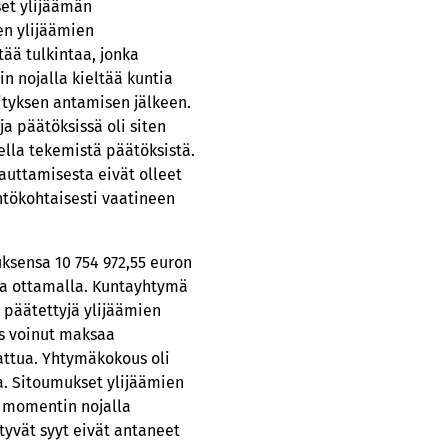
set ylijäämän
n ylijäämien
ää tulkintaa, jonka
n nojalla kieltää kuntia
ityksen antamisen jälkeen.
a päätöksissä oli siten
ella tekemistä päätöksistä.
auttamisesta eivät olleet
htökohtaisesti vaatineen
uksensa 10 754 972,55 euron
naa ottamalla. Kuntayhtymä
 päätettyjä ylijäämien
es voinut maksaa
attua. Yhtymäkokous oli
a. Sitoumukset ylijäämien
1 momentin nojalla
tyvät syyt eivät antaneet