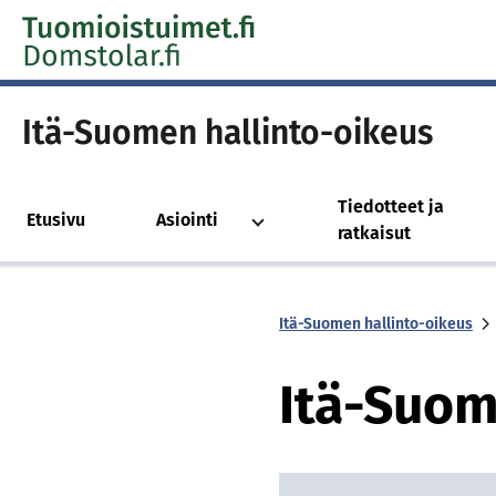
Skip to content -saavutettavuusohje
Itä-Suomen hallinto-oikeus
Tiedotteet ja
Etusivu
Asiointi
ratkaisut
Itä-Suomen hallinto-oikeus
Itä-Suo­