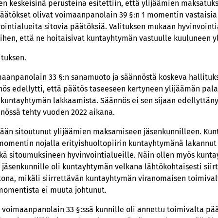
en keskeisinä perusteina esitettiin, että ylijäämien maksatukse
äätökset olivat voimaanpanolain 39 §:n 1 momentin vastaisia 
vointialueita sitovia päätöksiä. Valituksen mukaan hyvinvointi
ihen, että ne hoitaisivat kuntayhtymän vastuulle kuuluneen 
ituksen.
imaanpanolain 33 §:n sanamuoto ja säännöstä koskeva hallitu
nös edellytti, että päätös taseeseen kertyneen ylijäämän pala
kuntayhtymän lakkaamista. Säännös ei sen sijaan edellyttänyt
nnössä tehty vuoden 2022 aikana.
lään sitoutunut ylijäämien maksamiseen jäsenkunnilleen. Kun
omentin nojalla erityishuoltopiirin kuntayhtymänä lakannut 1.
ekä sitoumuksineen hyvinvointialueille. Näin ollen myös kun
jäsenkunnille oli kuntayhtymän velkana lähtökohtaisesti siir
tona, mikäli siirrettävän kuntayhtymän viranomaisen toimival
momentista ei muuta johtunut.
tä voimaanpanolain 33 §:ssä kunnille oli annettu toimivalta 