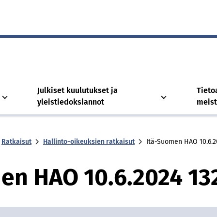
Julkiset kuulutukset ja
Tieto
yleistiedoksiannot
meis
Ratkaisut
Hallinto-oikeuksien ratkaisut
Itä-Suo­men HAO 10.6.2
men HAO 10.6.2024 13