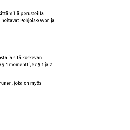
ittämillä perusteilla
e hoitavat Pohjois-Savon ja
sta ja sitä koskevan
§ 1 momentti, 57 § 1 ja 2
urunen, joka on myös