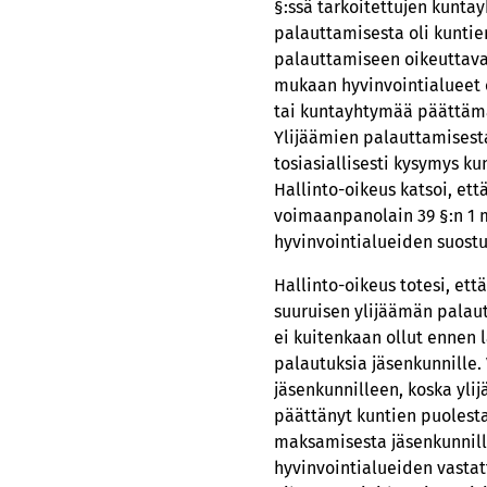
§:ssä tarkoitettujen kunta
palauttamisesta oli kunt
palauttamiseen oikeuttava
mukaan hyvinvointialueet o
tai kuntayhtymää päättämäs
Ylijäämien palauttamisesta
tosiasiallisesti kysymys k
Hallinto-oikeus katsoi, et
voimaanpanolain 39 §:n 1 m
hyvinvointialueiden suost
Hallinto-oikeus totesi, et
suuruisen ylijäämän palaut
ei kuitenkaan ollut ennen 
palautuksia jäsenkunnille
jäsenkunnilleen, koska yli
päättänyt kuntien puolest
maksamisesta jäsenkunnille
hyvinvointialueiden vastatt