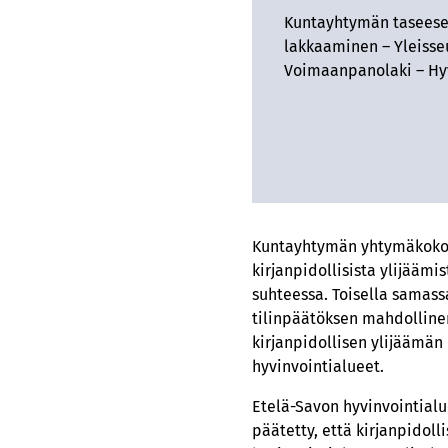
Kuntayhtymän taseese
lakkaaminen – Yleisse
Voimaanpanolaki – Hy
Kuntayhtymän yhtymäkokous
kirjanpidollisista ylijääm
suhteessa. Toisella samas
tilinpäätöksen mahdolline
kirjanpidollisen ylijäämän
hyvinvointialueet.
Etelä-Savon hyvinvointialu
päätetty, että kirjanpidol