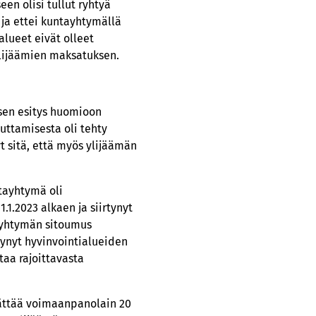
en olisi tullut ryhtyä
ja ettei kuntayhtymällä
alueet eivät olleet
ylijäämien maksatuksen.
ksen esitys huomioon
uttamisesta oli tehty
 sitä, että myös ylijäämän
tayhtymä oli
1.2023 alkaen ja siirtynyt
tayhtymän sitoumus
tynyt hyvinvointialueiden
taa rajoittavasta
päättää voimaanpanolain 20