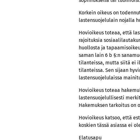
sopimuksella tai tuomioist
Korkein oikeus on todennut
lastensuojelulain nojalla 
Hovioikeus toteaa, että las
rajoituksia sosiaalilautak
huollosta ja tapaamisoikeu
saman lain 6 b §:n sanamuo
tilanteissa, mutta siitä ei
tilanteissa. Sen sijaan hy
lastensuojelulaissa mainit
Hovioikeus toteaa hakemuks
lastensuojelullisesti merki
Hakemuksen tarkoitus on ol
Hovioikeus katsoo, että es
koskien tässä asiassa ei ol
Elatusapu