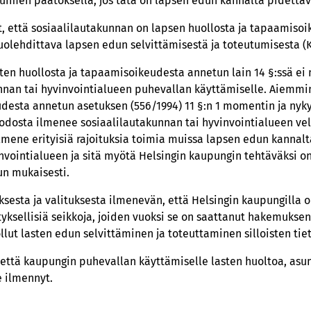
uimen päätöksellä, jos tätä on lapsen edun kannalta pidettäv
, että sosiaalilautakunnan on lapsen huollosta ja tapaamisoi
huolehdittava lapsen edun selvittämisestä ja toteutumisesta (
ten huollosta ja tapaamisoikeudesta annetun lain 14 §:ssä ei 
unnan tai hyvinvointialueen puhevallan käyttämiselle. Aiemm
desta annetun asetuksen (556/1994) 11 §:n 1 momentin ja nyk
dosta ilmenee sosiaalilautakunnan tai hyvinvointialueen velv
 ilmene erityisiä rajoituksia toimia muissa lapsen edun kannalt
vinvointialueen ja sitä myötä Helsingin kaupungin tehtäväksi o
un mukaisesti.
esta ja valituksesta ilmenevän, että Helsingin kaupungilla o
tyksellisiä seikkoja, joiden vuoksi se on saattanut hakemuksen
lut lasten edun selvittäminen ja toteuttaminen silloisten tiet
tettä kaupungin puhevallan käyttämiselle lasten huoltoa, asu
e ilmennyt.