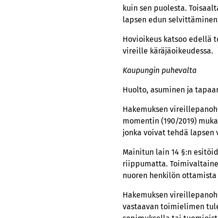
kuin sen puolesta. Toisaal
lapsen edun selvittäminen 
Hovioikeus katsoo edellä t
vireille käräjäoikeudessa.
Kaupungin puhevalta
Huolto, asuminen ja tapaa
Hakemuksen vireillepanohe
momentin (190/2019) mukaa
jonka voivat tehdä lapsen
Mainitun lain 14 §:n esitö
riippumatta. Toimivaltaine
nuoren henkilön ottamista 
Hakemuksen vireillepanohe
vastaavan toimielimen tule