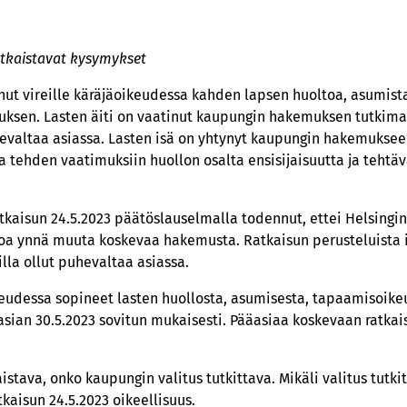
atkaistavat kysymykset
ut vireille käräjäoikeudessa kahden lapsen huoltoa, asumist
ksen. Lasten äiti on vaatinut kaupungin hakemuksen tutkimatt
hevaltaa asiassa. Lasten isä on yhtynyt kaupungin hakemukseen
 tehden vaatimuksiin huollon osalta ensisijaisuutta ja teht
atkaisun 24.5.2023 päätöslauselmalla todennut, ettei Helsingin
toa ynnä muuta koskevaa hakemusta. Ratkaisun perusteluista 
lla ollut puhevaltaa asiassa.
udessa sopineet lasten huollosta, asumisesta, tapaamisoikeud
 asian 30.5.2023 sovitun mukaisesti. Pääasiaa koskevaan ratkai
istava, onko kaupungin valitus tutkittava. Mikäli valitus tutki
kaisun 24.5.2023 oikeellisuus.