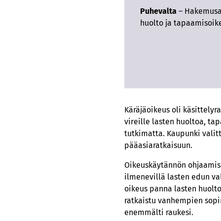
Puhevalta
– Hakemusas
huolto ja tapaamisoik
Käräjäoikeus oli käsittelyr
vireille lasten huoltoa, 
tutkimatta. Kaupunki valit
pääasiaratkaisuun.
Oikeuskäytännön ohjaamise
ilmenevillä lasten edun val
oikeus panna lasten huolto
ratkaistu vanhempien sopi
enemmälti raukesi.