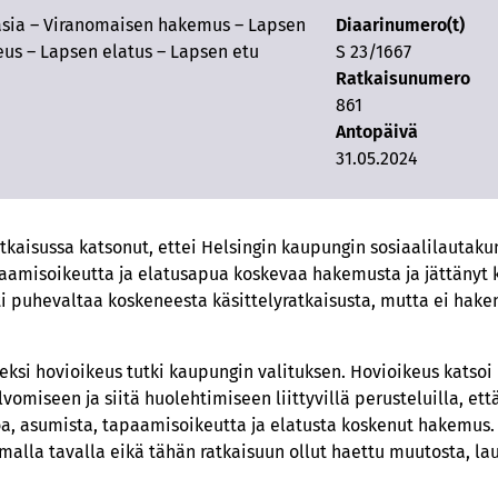
ia – Viranomaisen hakemus – Lapsen
Diaarinumero(t)
eus – Lapsen elatus – Lapsen etu
S 23/1667
Ratkaisunumero
861
Antopäivä
31.05.2024
atkaisussa katsonut, ettei Helsingin kaupungin sosiaalilautaku
tapaamisoikeutta ja elatusapua koskevaa hakemusta ja jättäny
ti puhevaltaa koskeneesta käsittelyratkaisusta, mutta ei hak
ksi hovioikeus tutki kaupungin valituksen. Hovioikeus katsoi
vomiseen ja siitä huolehtimiseen liittyvillä perusteluilla, että
a, asumista, tapaamisoikeutta ja elatusta koskenut hakemus. 
malla tavalla eikä tähän ratkaisuun ollut haettu muutosta, 