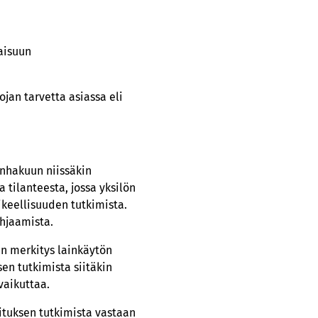
aisuun
jan tarvetta asiassa eli
enhakuun niissäkin
 tilanteesta, jossa yksilön
keellisuuden tutkimista.
ohjaamista.
n merkitys lainkäytön
en tutkimista siitäkin
vaikuttaa.
tuksen tutkimista vastaan