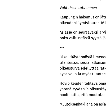
Valituksen tutkiminen
Kaupungin hakemus on jäte
oikeudenkäymiskaaren 16 l
Asiassa on seuraavaksi arv
onko valitus tästä syystä j
– –
Oikeuskäytännöstä ilmenee,
tilanteissa, joissa ratkais
oikeusturva edellyttää ra
Kyse voi olla myös tilante
Hovioikeuden tehtävä oma
yhtenäisyyden ja oikeuskäy
huolimatta, että muutokse
Muutoksenhakijana on asia