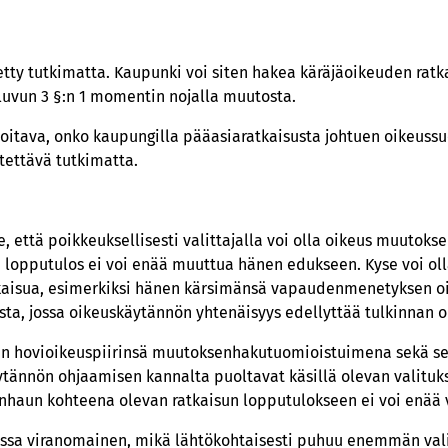
tty tutkimatta. Kaupunki voi siten hakea käräjäoikeuden ratk
uvun 3 §:n 1 momentin nojalla muutosta.
ioitava, onko kaupungilla pääasiaratkaisusta johtuen oikeussuo
ätettävä tutkimatta.
 että poikkeuksellisesti valittajalla voi olla oikeus muutoks
un lopputulos ei voi enää muuttua hänen edukseen. Kyse voi olla
tkaisua, esimerkiksi hänen kärsimänsä vapaudenmenetyksen oi
esta, jossa oikeuskäytännön yhtenäisyys edellyttää tulkinnan 
n hovioikeuspiirinsä muutoksenhakutuomioistuimena sekä se
tännön ohjaamisen kannalta puoltavat käsillä olevan valituks
nhaun kohteena olevan ratkaisun lopputulokseen ei voi enää 
ssa viranomainen, mikä lähtökohtaisesti puhuu enemmän vali