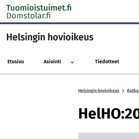
Skip to content -saavutettavuusohje
Helsingin hovioikeus
Etusivu
Asiointi
Tiedotteet
Helsingin hovioikeus
Ratka
Hel­HO:2