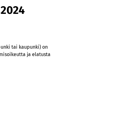
.2024
punki tai kaupunki) on
misoikeutta ja elatusta