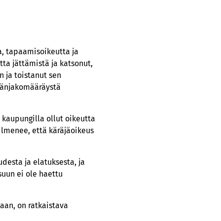
a, tapaamisoikeutta ja
a jättämistä ja katsonut,
 ja toistanut sen
ävänjakomääräystä
 kaupungilla ollut oikeutta
ilmenee, että käräjäoikeus
esta ja elatuksesta, ja
suun ei ole haettu
taan, on ratkaistava