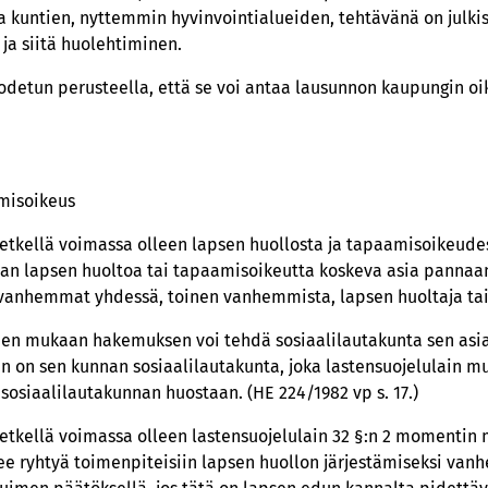
ta kuntien, nyttemmin hyvinvointialueiden, tehtävänä on julkis
ja siitä huolehtiminen.
odetun perusteella, että se voi antaa lausunnon kaupungin oi
misoikeus
tkellä voimassa olleen lapsen huollosta ja tapaamisoikeudest
n lapsen huoltoa tai tapaamisoikeutta koskeva asia pannaan
 vanhemmat yhdessä, toinen vanhemmista, lapsen huoltaja tai
iden mukaan hakemuksen voi tehdä sosiaalilautakunta sen asial
n on sen kunnan sosiaalilautakunta, joka lastensuojelulain mu
sosiaalilautakunnan huostaan. (HE 224/1982 vp s. 17.)
tkellä voimassa olleen lastensuojelulain 32 §:n 2 momentin 
e ryhtyä toimenpiteisiin lapsen huollon järjestämiseksi vanh