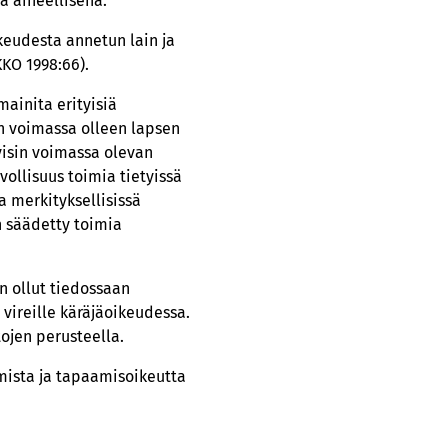
ä aiheellisena.
keudesta annetun lain ja
KKO 1998:66).
mainita erityisiä
in voimassa olleen lapsen
yisin voimassa olevan
ollisuus toimia tietyissä
a merkityksellisissä
n säädetty toimia
n ollut tiedossaan
 vireille käräjäoikeudessa.
ojen perusteella.
mista ja tapaamisoikeutta