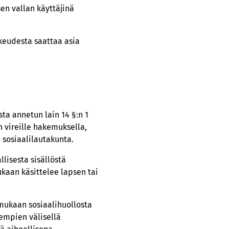
en vallan käyttäjinä
keudesta saattaa asia
a annetun lain 14 §:n 1
 vireille hakemuksella,
 sosiaalilautakunta.
lisesta sisällöstä
kaan käsittelee lapsen tai
mukaan sosiaalihuollosta
empien välisellä