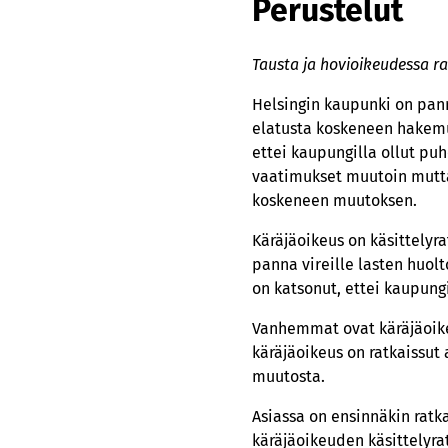
Perustelut
Tausta ja hovioikeudessa r
Helsingin kaupunki on pann
elatusta koskeneen hakemu
ettei kaupungilla ollut pu
vaatimukset muutoin mutta
koskeneen muutoksen.
Käräjäoikeus on käsittelyr
panna vireille lasten huol
on katsonut, ettei kaupungi
Vanhemmat ovat käräjäoike
käräjäoikeus on ratkaissut
muutosta.
Asiassa on ensinnäkin ratka
käräjäoikeuden käsittelyrat