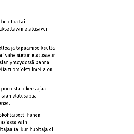
huoltoa tai
aksettavan elatusavun
oltoa ja tapaamisoikeutta
ai vahvistetun elatusavun
asian yhteydessä panna
ella tuomioistuimella on
 puolesta oikeus ajaa
mukaan elatusapua
ansa.
tökohtaisesti hänen
uasiassa vain
ltajaa tai kun huoltaja ei