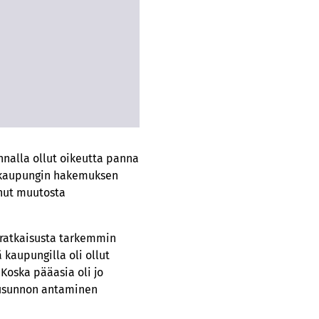
nnalla ollut oikeutta panna
t kaupungin hakemuksen
enut muutosta
 ratkaisusta tarkemmin
 kaupungilla oli ollut
Koska pääasia oli jo
lausunnon antaminen