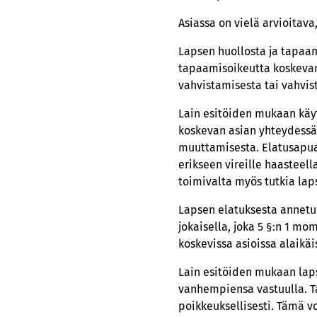
Asiassa on vielä arvioitava
Lapsen huollosta ja tapaa
tapaamisoikeutta koskevan
vahvistamisesta tai vahvi
Lain esitöiden mukaan käyt
koskevan asian yhteydessä
muuttamisesta. Elatusapua
erikseen vireille haasteel
toimivalta myös tutkia laps
Lapsen elatuksesta annetu
jokaisella, joka 5 §:n 1 
koskevissa asioissa alaikä
Lain esitöiden mukaan laps
vanhempiensa vastuulla. Ta
poikkeuksellisesti. Tämä vo