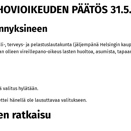
HOVIOIKEUDEN PÄÄTÖS 31.5
ennyksineen
li-, terveys- ja pelastuslautakunta (jäljempänä Helsingin kau
aan olleen vireillepano-oikeus lasten huoltoa, asumista, tapaa
ä valitus hylätään.
ettei hänellä ole lausuttavaa valitukseen.
n ratkaisu