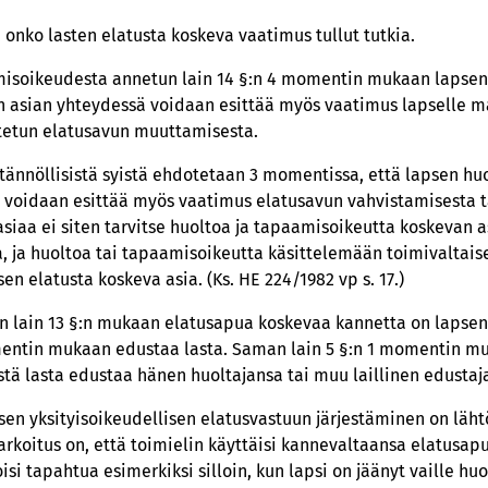
, onko lasten elatusta koskeva vaatimus tullut tutkia.
misoikeudesta annetun lain 14 §:n 4 momentin mukaan lapsen 
 asian yhteydessä voidaan esittää myös vaatimus lapselle m
stetun elatusavun muuttamisesta.
ännöllisistä syistä ehdotetaan 3 momentissa, että lapsen hu
 voidaan esittää myös vaatimus elatusavun vahvistamisesta t
siaa ei siten tarvitse huoltoa ja tapaamisoikeutta koskevan 
la, ja huoltoa tai tapaamisoikeutta käsittelemään toimivaltais
en elatusta koskeva asia. (Ks. HE 224/1982 vp s. 17.)
n lain 13 §:n mukaan elatusapua koskevaa kannetta on lapsen
momentin mukaan edustaa lasta. Saman lain 5 §:n 1 momentin 
istä lasta edustaa hänen huoltajansa tai muu laillinen edustaj
en yksityisoikeudellisen elatusvastuun järjestäminen on läh
rkoitus on, että toimielin käyttäisi kannevaltaansa elatusap
isi tapahtua esimerkiksi silloin, kun lapsi on jäänyt vaille huo