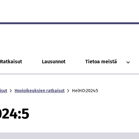
Ratkaisut
Lausunnot
Tietoa meistä
isut
Hovioikeuksien ratkaisut
Hel­HO:2024:5
024:5