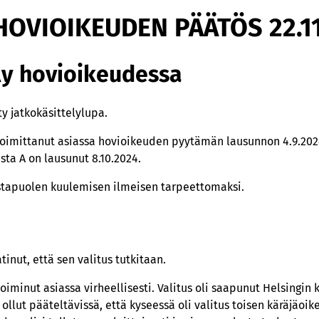
HOVIOIKEUDEN PÄÄTÖS 22.1
ly hovioikeudessa
y jatkokäsittelylupa.
 toimittanut asiassa hovioikeuden pyytämän lausunnon 4.9.202
sta A on lausunut 8.10.2024.
stapuolen kuulemisen ilmeisen tarpeettomaksi.
inut, että sen valitus tutkitaan.
toiminut asiassa virheellisesti. Valitus oli saapunut Helsingin 
 ollut pääteltävissä, että kyseessä oli valitus toisen käräjäoi