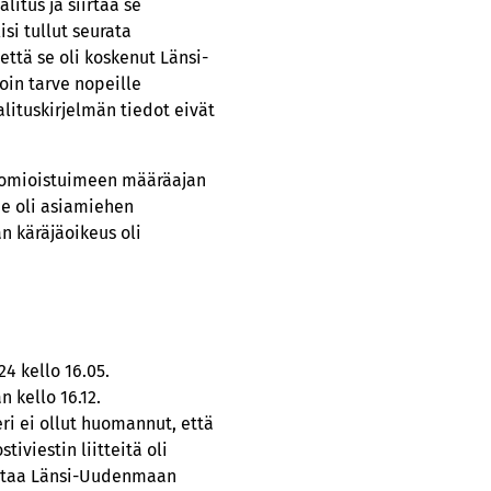
litus ja siirtää se
si tullut seurata
 että se oli koskenut Länsi-
oin tarve nopeille
alituskirjelmän tiedot eivät
tuomioistuimeen määräajan
he oli asiamiehen
n käräjäoikeus oli
4 kello 16.05.
 kello 16.12.
ri ei ollut huomannut, että
iviestin liitteitä oli
mittaa Länsi-Uudenmaan