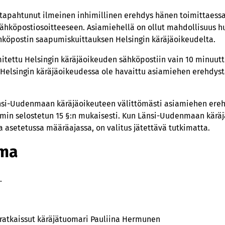
 tapahtunut ilmeinen inhimillinen erehdys hänen toimittaessa
ähköpostiosoitteeseen. Asiamiehellä on ollut mahdollisuus h
köpostin saapumiskuittauksen Helsingin käräjäoikeudelta.
mitettu Helsingin käräjäoikeuden sähköpostiin vain 10 minuut
 Helsingin käräjäoikeudessa ole havaittu asiamiehen erehdys
änsi-Uudenmaan käräjäoikeuteen välittömästi asiamiehen ereh
in selostetun 15 §:n mukaisesti. Kun Länsi-Uudenmaan käräjä
a asetetussa määräajassa, on valitus jätettävä tutkimatta.
lma
.
 ratkaissut käräjätuomari Pauliina Hermunen