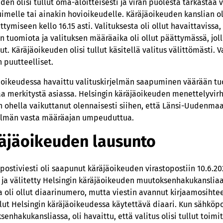
en olisi tullut oma-aloitteisesti ja viran puolesta tarkastaa va
imelle tai ainakin hovioikeudelle. Käräjäoikeuden kanslian oli
tymiseen kello 16.15 asti. Valituksesta oli ollut havaittavissa,
uomiota ja valituksen määräaika oli ollut päättymässä, joll
t. Käräjäoikeuden olisi tullut käsitellä valitus välittömästi. V
n puutteelliset.
räjäoikeudessa havaittu valituskirjelmän saapuminen väärään 
vaa merkitystä asiassa. Helsingin käräjäoikeuden menettelyvir
ohella vaikuttanut olennaisesti siihen, että Länsi-Uudenmaa
jelmän vasta määräajan umpeuduttua.
räjäoikeuden lausunto
postiviesti oli saapunut käräjäoikeuden virastopostiin 10.6.202
u ja välitetty Helsingin käräjäoikeuden muutoksenhakukansliaan
a oli ollut diaarinumero, mutta viestin avannut kirjaamosihtee
ut Helsingin käräjäoikeudessa käytettävä diaari. Kun sähköpost
enhakukansliassa, oli havaittu, että valitus olisi tullut toi