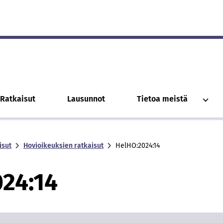
Ratkaisut
Lausunnot
Tietoa meistä
isut
Hovioikeuksien ratkaisut
Hel­HO:2024:14
024:14