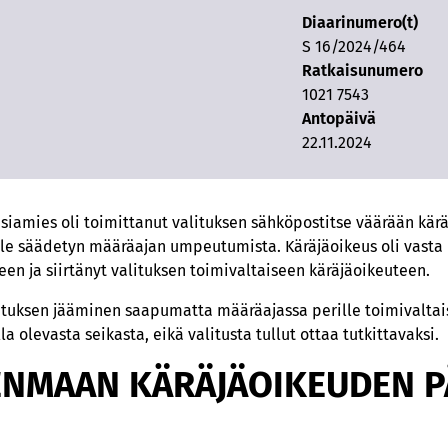
Diaarinumero(t)
S 16/2024/464
Ratkaisunumero
1021 7543
Antopäivä
22.11.2024
asiamies oli toimittanut valituksen sähköpostitse väärään k
lle säädetyn määräajan umpeutumista. Käräjäoikeus oli vas
en ja siirtänyt valituksen toimivaltaiseen käräjäoikeuteen.
lituksen jääminen saapumatta määräajassa perille toimivaltai
a olevasta seikasta, eikä valitusta tullut ottaa tutkittavaksi.
ENMAAN KÄRÄJÄOIKEUDEN P