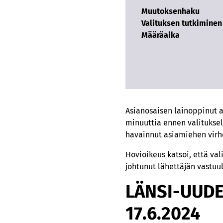
Muutoksenhaku
Valituksen tutkiminen
Määräaika
Asianosaisen lainoppinut 
minuuttia ennen valitukse
havainnut asiamiehen virhe
Hovioikeus katsoi, että va
johtunut lähettäjän vastuull
LÄNSI-UUD
17.6.2024