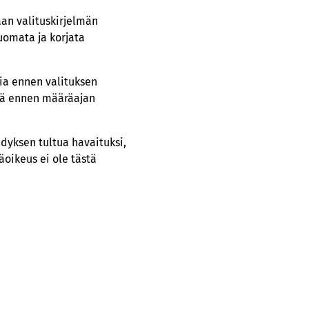
an valituskirjelmän
uomata ja korjata
tia ennen valituksen
tä ennen määräajan
dyksen tultua havaituksi,
oikeus ei ole tästä