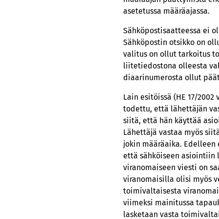
asetetussa määräajassa.
Sähköpostisaatteessa ei ole
Sähköpostin otsikko on ollu
valitus on ollut tarkoitus 
liitetiedostona olleesta va
diaarinumerosta ollut päät
Lain esitöissä (HE 17/2002 
todettu, että lähettäjän v
siitä, että hän käyttää as
Lähettäjä vastaa myös siitä
jokin määräaika. Edelleen 
että sähköiseen asiointiin
viranomaiseen viesti on sa
viranomaisilla olisi myös v
toimivaltaisesta viranomai
viimeksi mainitussa tapauk
lasketaan vasta toimivalt