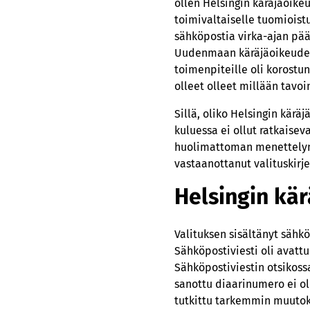
ollen Helsingin käräjäoikeud
toimivaltaiselle tuomioistu
sähköpostia virka-ajan päät
Uudenmaan käräjäoikeuden t
toimenpiteille oli korostunu
olleet olleet millään tavoi
Sillä, oliko Helsingin kä
kuluessa ei ollut ratkaise
huolimattoman menettelyn 
vastaanottanut valituskir
Helsingin kä
Valituksen sisältänyt sähkö
Sähköpostiviesti oli avatt
Sähköpostiviestin otsikoss
sanottu diaarinumero ei oll
tutkittu tarkemmin muutoks