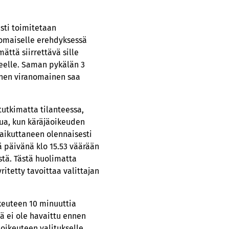
sti toimitetaan
nomaiselle erehdyksessä
ättä siirrettävä sille
aneelle. Saman pykälän 3
inen viranomainen saa
 tutkimatta tilanteessa,
ua, kun käräjäoikeuden
aikuttaneen olennaisesti
ä päivänä klo 15.53 väärään
stä. Tästä huolimatta
ritetty tavoittaa valittajan
keuteen 10 minuuttia
ä ei ole havaittu ennen
oikeuteen valitukselle