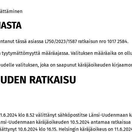
 jättäminen
IASTA
antanut tässä asiassa L750/2023/1587 ratkaisun nro 1017 2584.
n tyytymättömyyttä määräajassa. Valituksen määräaika on ollu
eudelle valituksen, joka on saapunut käräjäoikeuden kirjaamon
EUDEN RATKAISU
11.6.2024 klo 8.52 välittänyt sähköpostitse Länsi-Uudenmaan 
Länsi-Uudenmaan käräjäoikeuden 10.5.2024 antamaa ratkaisua 
ttynyt 10.6.2024 klo 16.15. Helsingin käräjäoikeus on 11.6.2024