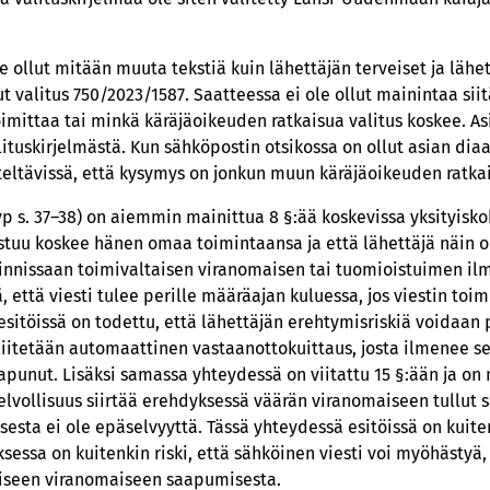
 ollut mitään muuta tekstiä kuin lähettäjän terveiset ja lähe
t valitus 750/2023/1587. Saatteessa ei ole ollut mainintaa sii
toimittaa tai minkä käräjäoikeuden ratkaisua valitus koskee. A
lituskirjelmästä. Kun sähköpostin otsikossa on ollut asian diaa
eltävissä, että kysymys on jonkun muun käräjäoikeuden ratkai
vp s. 37–38) on aiemmin mainittua 8 §:ää koskevissa yksityisko
astuu koskee hänen omaa toimintaansa ja että lähettäjä näin 
ioinnissaan toimivaltaisen viranomaisen tai tuomioistuimen il
, että viesti tulee perille määräajan kuluessa, jos viestin toi
esitöissä on todettu, että lähettäjän erehtymisriskiä voidaan 
 liitetään automaattinen vastaanottokuittaus, josta ilmenee 
apunut. Lisäksi samassa yhteydessä on viitattu 15 §:ään ja on 
elvollisuus siirtää erehdyksessä väärän viranomaiseen tullut s
sesta ei ole epäselvyyttä. Tässä yhteydessä esitöissä on kuite
sessa on kuitenkin riski, että sähköinen viesti voi myöhästy
aiseen viranomaiseen saapumisesta.