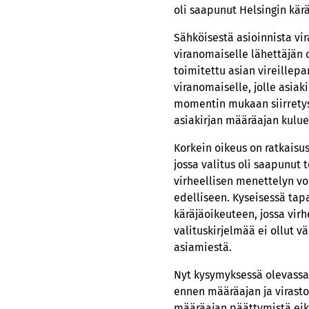
oli saapunut Helsingin kärä
Sähköisestä asioinnista v
viranomaiselle lähettäjän
toimitettu asian vireillepa
viranomaiselle, jolle asiak
momentin mukaan siirretys
asiakirjan määräajan kulue
Korkein oikeus on ratkaisus
jossa valitus oli saapunu
virheellisen menettelyn v
edelliseen. Kyseisessä tap
käräjäoikeuteen, jossa vir
valituskirjelmää ei ollut vä
asiamiestä.
Nyt kysymyksessä olevassa 
ennen määräajan ja virasto
määräajan päättymistä eikä