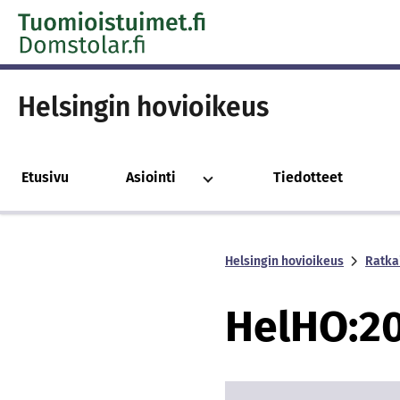
Skip to content -saavutettavuusohje
Helsingin hovioikeus
Etusivu
Asiointi
Tiedotteet
Helsingin hovioikeus
Ratka
Hel­HO:2