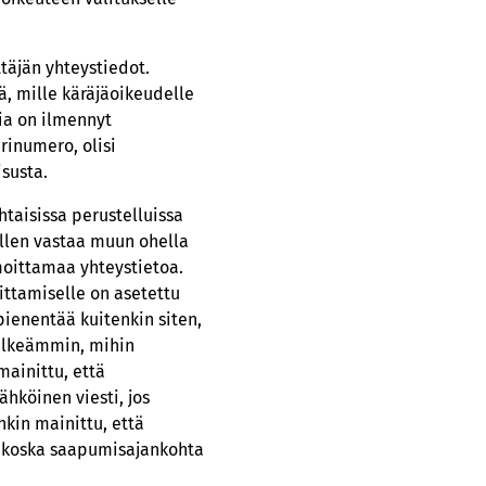
ttäjän yhteystiedot.
tä, mille käräjäoikeudelle
sia on ilmennyt
rinumero, olisi
susta.
htaisissa perustelluissa
ollen vastaa muun ohella
moittamaa yhteystietoa.
mittamiselle on asetettu
pienentää kuitenkin siten,
selkeämmin, mihin
mainittu, että
ähköinen viesti, jos
nkin mainittu, että
ä, koska saapumisajankohta