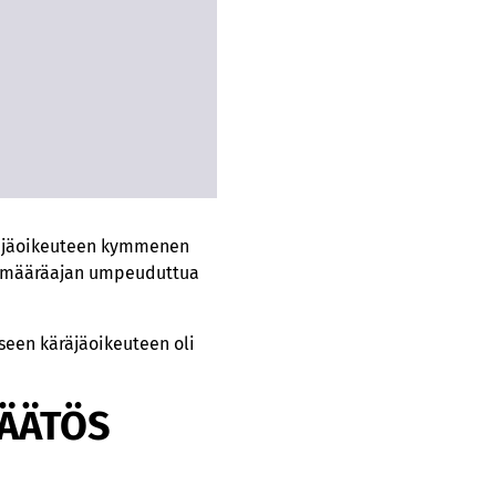
äräjäoikeuteen kymmenen
ta määräajan umpeuduttua
seen käräjäoikeuteen oli
ÄÄTÖS