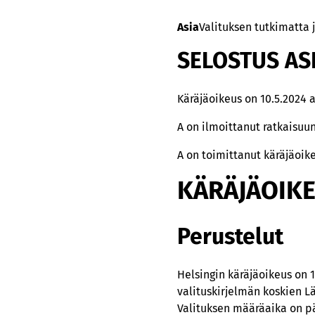
Asia
Valituksen tutkimatta
SELOSTUS AS
Käräjäoikeus on 10.5.2024 
A on ilmoittanut ratkaisuu
A on toimittanut käräjäoik
KÄRÄJÄOIK
Perustelut
Helsingin käräjäoikeus on 
valituskirjelmän koskien 
Valituksen määräaika on pää