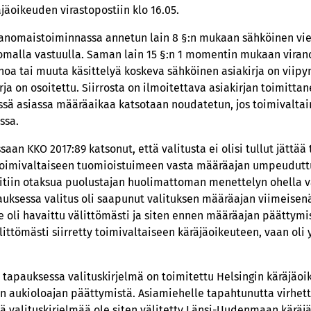
jäoikeuden virastopostiin klo 16.05.
iranomaistoiminnassa annetun lain 8 §:n mukaan sähköinen vie
 omalla vastuulla. Saman lain 15 §:n 1 momentin mukaan vira
noa tai muuta käsittelyä koskeva sähköinen asiakirja on viipym
irja on osoitettu. Siirrosta on ilmoitettava asiakirjan toimitt
sä asiassa määräaikaa katsotaan noudatetun, jos toimivalta
ssa.
saan KKO 2017:89 katsonut, että valitusta ei olisi tullut jättää
t toimivaltaiseen tuomioistuimeen vasta määräajan umpeudutt
oitiin otaksua puolustajan huolimattoman menettelyn ohella v
auksessa valitus oli saapunut valituksen määräajan viimeisen
he oli havaittu välittömästi ja siten ennen määräajan päättymi
littömästi siirretty toimivaltaiseen käräjäoikeuteen, vaan oli y
tapauksessa valituskirjelmä on toimitettu Helsingin käräjäoi
n aukioloajan päättymistä. Asiamiehelle tapahtunutta virhett
 valituskirjelmää ole siten välitetty Länsi-Uudenmaan käräjä